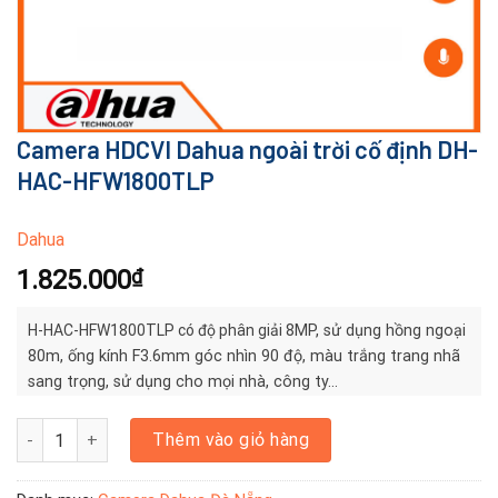
Camera HDCVI Dahua ngoài trời cố định DH-
HAC-HFW1800TLP
Dahua
1.825.000
₫
H-HAC-HFW1800TLP có độ phân giải
8MP, sử dụng hồng ngoại
80m, ống kính F3.6mm góc nhìn 90 độ, màu trắng trang nhã
sang trọng, sử dụng cho mọi nhà, công ty…
Camera HDCVI Dahua ngoài trời cố định DH-HAC-HFW1800TLP số 
Thêm vào giỏ hàng