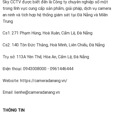
Quốc ra mắt máy quay video kỹ thuật số nhúng 8 kênh
Sky CCTV được biết đến là Công ty chuyên nghiệp số một
thời gian thực. Kể từ đó, công ty đã tiếp tục đầu tư
trong lĩnh vực cung cấp sản phẩm, giải pháp, dịch vụ camera
xây dựng các khả năng R & D mạnh mẽ cho công nghệ
an ninh và tích hợp hệ thống giám sát tại Đà Nẵng và Miền
mới và đổi mới.
Trung
Dahua đã đầu tư khoảng 10% doanh thu bán hàng hàng
Cs1: 271 Phạm Hùng, Hoà Xuân, Cẩm Lệ, Đà Nẵng
năm vào R & D kể từ năm 2014. Công ty có bốn viện
Cs2: 140 Tôn Đức Thắng, Hoà Minh, Liên Chiểu, Đà Nẵng
nghiên cứu – Viện công nghệ tiên tiến, Viện dữ liệu lớn,
Viện Chip và Viện đám mây video và một nhóm R & D
Trụ sở: 113A Yên Thế, Hòa An, Cẩm Lệ, Đà Nẵng
cấp cao làm việc về các công nghệ tiên tiến trong AI,
IoT, dịch vụ đám mây, video, an ninh mạng và độ tin cậy
Điện thoại: 0943008000 - 0961446444
phần mềm và các công nghệ khác. Dahua đã đăng ký
hơn 1700 bằng sáng chế.
Website: https://cameradanang.vn/
Dahua Technology thuộc Top5 nhà cung cấp thiết bị an
Email: lienhe@cameradanang.vn
ninh hàng đầu thế giới được xếp hạng bởi A&S
International.
THÔNG TIN