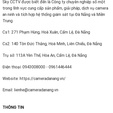
Sky CCTV được biết đến là Công ty chuyên nghiệp số một
Năm 2002, Dahua trở thành công ty đầu tiên ở Trung
trong lĩnh vực cung cấp sản phẩm, giải pháp, dịch vụ camera
Quốc ra mắt máy quay video kỹ thuật số nhúng 8 kênh
an ninh và tích hợp hệ thống giám sát tại Đà Nẵng và Miền
thời gian thực. Kể từ đó, công ty đã tiếp tục đầu tư
Trung
xây dựng các khả năng R & D mạnh mẽ cho công nghệ
Cs1: 271 Phạm Hùng, Hoà Xuân, Cẩm Lệ, Đà Nẵng
mới và đổi mới.
Cs2: 140 Tôn Đức Thắng, Hoà Minh, Liên Chiểu, Đà Nẵng
Dahua đã đầu tư khoảng 10% doanh thu bán hàng hàng
năm vào R & D kể từ năm 2014. Công ty có bốn viện
Trụ sở: 113A Yên Thế, Hòa An, Cẩm Lệ, Đà Nẵng
nghiên cứu – Viện công nghệ tiên tiến, Viện dữ liệu lớn,
Viện Chip và Viện đám mây video và một nhóm R & D
Điện thoại: 0943008000 - 0961446444
cấp cao làm việc về các công nghệ tiên tiến trong AI,
IoT, dịch vụ đám mây, video, an ninh mạng và độ tin cậy
Website: https://cameradanang.vn/
phần mềm và các công nghệ khác. Dahua đã đăng ký
hơn 1700 bằng sáng chế.
Email: lienhe@cameradanang.vn
Dahua Technology thuộc Top5 nhà cung cấp thiết bị an
ninh hàng đầu thế giới được xếp hạng bởi A&S
THÔNG TIN
International.