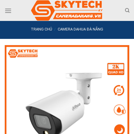
Skip
to
content
TRANG CHỦ
/
CAMERA DAHUA ĐÀ NẴNG