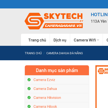
Skip
to
HOTLINE
content
113A Yên 
Trang chủ
Dịch vụ
Camera Wifi
TRANG CHỦ
/
CAMERA DAHUA ĐÀ NẴNG
Danh mục sản phẩm
Camera Ezviz
Camera Dahua
Camera Hikvision
Camera Hilook