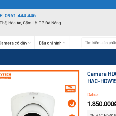
: 0961 444 446
Thế, Hòa An, Cẩm Lệ, TP. Đà Nẵng
Tìm
Camera có dây
Đầu ghi hình
kiếm:
Camera HDCV
HAC-HDW15
Dahua
1.850.000
DH-HAC-HDW1500