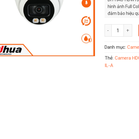
hình ảnh Full C
đảm bảo hiệu qu
Camera HDCVI Da
Danh mục:
Came
Thẻ:
Camera HDC
IL-A