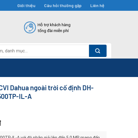
Giới thiệu
Câu hỏi thường gặp
Liên hệ
Hỗ trợ khách hàng
tổng đài miễn phí
I Dahua ngoài trời cố định DH-
00TP-IL-A
₫
TP-IL-A với độ phân giải lên đến 5.0 MP mang đến