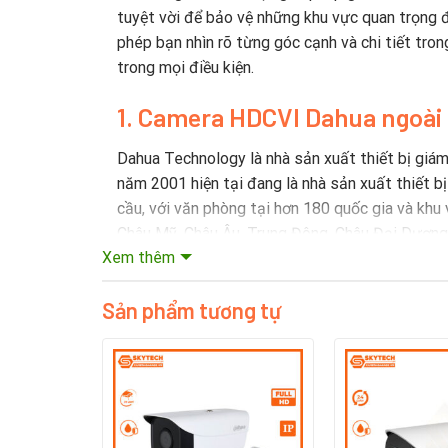
tuyệt vời để bảo vệ những khu vực quan trọng đố
phép bạn nhìn rõ từng góc cạnh và chi tiết tro
trong mọi điều kiện.
1
. Camera HDCVI Dahua ngoà
Dahua Technology là nhà sản xuất thiết bị giám
năm 2001 hiện tại đang là nhà sản xuất thiết b
cầu, với văn phòng tại hơn 180 quốc gia và khu 
Châu Mỹ, Châu Âu, Trung Đông, Châu Đại Dương 
Xem thêm
2. Lịch sử hình thành thương
Sản phẩm tương tự
Năm 2002, Dahua trở thành công ty đầu tiên ở 
tư xây dựng các khả năng R & D mạnh mẽ cho c
Dahua đã đầu tư khoảng 10% doanh thu bán hàng
lớn, Viện Chip và Viện đám mây video và một nh
tin cậy phần mềm và các công nghệ khác. Dahu