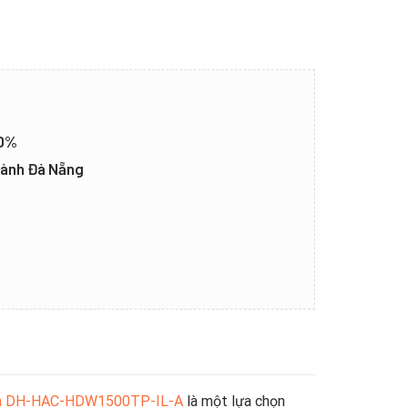
20%
thành Đà Nẵng
ịnh DH-HAC-HDW1500TP-IL-A
là một lựa chọn