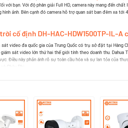
i với bạn. Với độ phân giải Full HD, camera này mang đến chất lư
ng hình ảnh. Bên cạnh đó camera hỗ trợ quan sát ban đêm xa tới 
i trời cố định DH-HAC-HDW1500TP-IL-A
 sát video đa quốc gia của Trung Quốc có trụ sở đặt tại Hàng C
ị giám sát video lớn thứ hai thế giới tính theo doanh thu. Dahua
vực. Điều này phản ánh rõ sự toàn cầu hóa và sự lan tỏa của thươ
và Châu Phi.
 hiệu camera Dahua
Trung Quốc ra mắt máy quay video kỹ thuật số nhúng 8 kênh thời 
ông nghệ mới và đổi mới.
 hàng năm vào R & D kể từ năm 2014. Công ty có bốn viện nghiên
óm R & D cấp cao làm việc về các công nghệ tiên tiến trong AI, I
a đã đăng ký hơn 1700 bằng sáng chế.