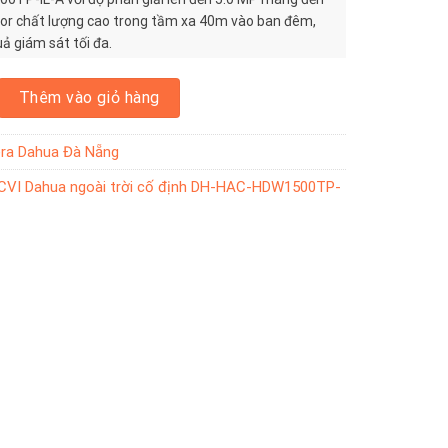
olor chất lượng cao trong tầm xa 40m vào ban đêm,
ả giám sát tối đa.
hua ngoài trời cố định DH-HAC-HDW1500TP-IL-A số lượng
Thêm vào giỏ hàng
ra Dahua Đà Nẵng
VI Dahua ngoài trời cố định DH-HAC-HDW1500TP-