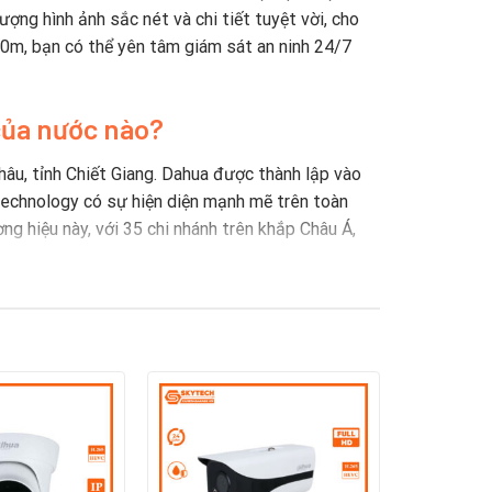
ợng hình ảnh sắc nét và chi tiết tuyệt vời, cho
40m, bạn có thể yên tâm giám sát an ninh 24/7
của nước nào?
hâu, tỉnh Chiết Giang. Dahua được thành lập vào
 Technology có sự hiện diện mạnh mẽ trên toàn
ng hiệu này, với 35 chi nhánh trên khắp Châu Á,
gian thực. Kể từ đó, công ty đã tiếp tục đầu
 cứu – Viện công nghệ tiên tiến, Viện dữ liệu
oT, dịch vụ đám mây, video, an ninh mạng và độ