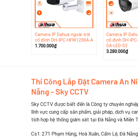
Dahua Technology thuộc Top5 nhà cung cấp thiết
goài trời
Camera IP Dahua ngoài trời
Camera IP Dahu
cố định DH-IPC-HFW1230A-A
cố định DH-IP
SA-LED-S2
1.700.000
₫
3.280.000
₫
Thi Công Lắp Đặt Camera An N
Nẵng - Sky CCTV
Sky CCTV được biết đến là Công ty chuyên nghiệ
lĩnh vực cung cấp sản phẩm, giải pháp, dịch vụ ca
tích hợp hệ thống giám sát tại Đà Nẵng và Miền 
Cs1: 271 Phạm Hùng, Hoà Xuân, Cẩm Lệ, Đà Nẵng