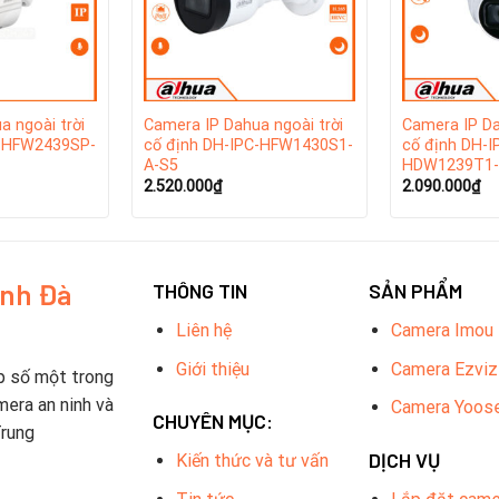
 bị an ninh hàng đầu thế giới được xếp hạng bởi A&S Internatio
a ngoài trời
Camera IP Dahua ngoài trời
Camera IP Da
C-HFW2439SP-
cố định DH-IPC-HFW1430S1-
cố định DH-I
A-S5
HDW1239T1-
2.520.000
₫
2.090.000
₫
inh Đà
THÔNG TIN
SẢN PHẨM
Liên hệ
Camera Imou
Giới thiệu
Camera Ezviz
p số một trong
mera an ninh và
Camera Yoos
CHUYÊN MỤC:
Trung
DỊCH VỤ
Kiến thức và tư vấn