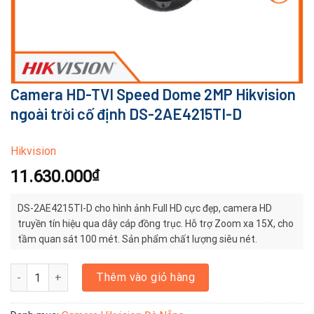
Camera HD-TVI Speed Dome 2MP Hikvision
ngoài trời cố định DS-2AE4215TI-D
Hikvision
11.630.000
₫
DS-2AE4215TI-D cho hình ảnh Full HD cực đẹp, camera HD
truyền tín hiệu qua dây cáp đồng trục. Hỗ trợ Zoom xa 15X, cho
tầm quan sát 100 mét. Sản phẩm chất lượng siêu nét.
Camera HD-TVI Speed Dome 2MP Hikvision ngoài trời cố định DS-
Thêm vào giỏ hàng