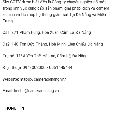
Sky CCTV được biết đến là Công ty chuyên nghiệp số một
trong số các nhà tích hợp và đại lý hệ thống an ninh bán
trong lĩnh vực cung cấp sản phẩm, giải pháp, dịch vụ camera
sản phẩm của họ trên toàn thế giới.
an ninh và tích hợp hệ thống giám sát tại Đà Nẵng và Miền
Trung
Cs1: 271 Phạm Hùng, Hoà Xuân, Cẩm Lệ, Đà Nẵng
Cs2: 140 Tôn Đức Thắng, Hoà Minh, Liên Chiểu, Đà Nẵng
Trụ sở: 113A Yên Thế, Hòa An, Cẩm Lệ, Đà Nẵng
Điện thoại: 0943008000 - 0961446444
Website: https://cameradanang.vn/
3.
Camera HD-TVI Speed Dome 2MP Hikvision
ngoài trời cố định DS-2AE4215TI-D
c
ó tốt
Email: lienhe@cameradanang.vn
không, nên mua không?
DS-2AE4215TI-D được sử dụng công nghệ mới nhất
THÔNG TIN
cho một camera cao cấp True WDR 120dB chuyên