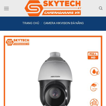
Skip
to
content
TRANG CHỦ
/
CAMERA HIKVISION ĐÀ NẴNG