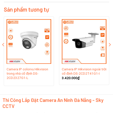
Được thành lập với năm 2001 Hikvision đã phát triển
Sản phẩm tương tự
mạnh mẽ, trở thành công ty đa quốc gia với 25 chi
nhánh trên toàn thế giới như Hoa Kỳ, Hà Lan, Ý, Anh,
Singapore, Australia, Brazil, Nam Phi và Dubai…
Hikvision cũng có công ty liên kết với Ấn Độ và Nga,
một trung tâm bảo hành tại Hồng Kong. Ngay tại quê
nhà, Hikvision cũng phát triển mạnh mẽ với 35 chi nhánh
trên toàn quốc.
2. Lịch sử hình thành thương hiệu Camera
Hikvision
Camera IP colorvu Hikvision
Camera IP Hikvision ngoài trời
trong nhà cố định DS-
cố định DS-2CD2T41G1-I
Hikvision là công ty được thành lập vào năm 2001 với
2CD2327G1-L
3.420.000
₫
49% vốn nước ngoài. Nó sử dụng hơn 18.000 người và
có giá trị vốn hóa thị trường hơn 20 tỷ USD (số liệu
chính thức từ năm 2016).
Thi Công Lắp Đặt Camera An Ninh Đà Nẵng - Sky
CCTV
Công ty sản xuất hệ thống giám sát và các thiết bị
khác liên quan đến ngành an ninh. Hikvision rất phổ biến