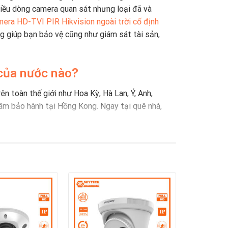
nhiều dòng camera quan sát nhưng loại đã và
era HD-TVI PIR Hikvision ngoài trời cố định
g giúp bạn bảo vệ cũng như giám sát tài sản,
c
ủa nước nào?
n toàn thế giới như Hoa Kỳ, Hà Lan, Ý, Anh,
tâm bảo hành tại Hồng Kong. Ngay tại quê nhà,
iá trị vốn hóa thị trường hơn 20 tỷ USD (số
g số các nhà tích hợp và đại lý hệ thống an ninh