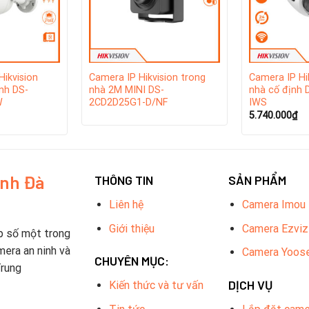
Hikvision
Camera IP Hikvision trong
Camera IP Hi
nh DS-
nhà 2M MINI DS-
nhà cố định
W
2CD2D25G1-D/NF
IWS
5.740.000
₫
inh Đà
THÔNG TIN
SẢN PHẨM
Liên hệ
Camera Imou
Giới thiệu
Camera Ezviz
p số một trong
mera an ninh và
Camera Yoos
CHUYÊN MỤC:
Trung
DỊCH VỤ
Kiến thức và tư vấn