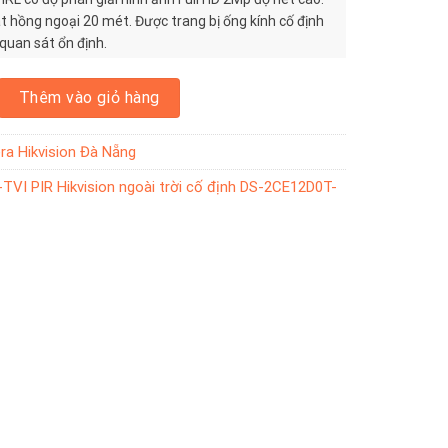
 hồng ngoại 20 mét. Được trang bị ống kính cố định
uan sát ổn định.
R Hikvision ngoài trời cố định DS-2CE12D0T-PIRL số lượng
Thêm vào giỏ hàng
a Hikvision Đà Nẵng
VI PIR Hikvision ngoài trời cố định DS-2CE12D0T-