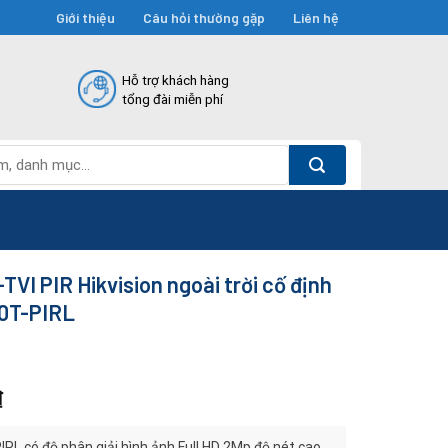
Giới thiệu
Câu hỏi thường gặp
Liên hệ
Hỗ trợ khách hàng
tổng đài miễn phí
VI PIR Hikvision ngoài trời cố định
0T-PIRL
₫
L có độ phân giải hình ảnh Full HD 2Mp độ nét cao.