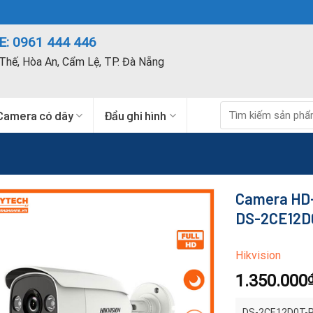
: 0961 444 446
Thế, Hòa An, Cẩm Lệ, TP. Đà Nẵng
Tìm
Camera có dây
Đầu ghi hình
kiếm:
Camera HD-T
DS-2CE12D
Hikvision
1.350.000
DS-2CE12D0T-PIR