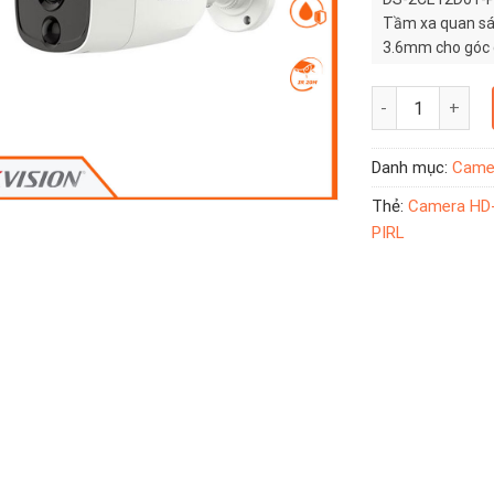
Tầm xa quan sát
3.6mm cho góc q
Camera HD-TVI PI
Danh mục:
Camer
Thẻ:
Camera HD-T
PIRL