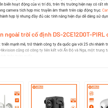
 biến hoạt động của vị trí đó, trên thị trường hiện nay có rất 
òng camera tích hợp mic truyền âm thanh trên cáp động trục.
Cam
hành hợp lý nhưng đầy đủ các tính năng hiện đại dễ dàng sử dụn
on ngoài trời cố định DS-2CE12D0T-PIRL 
riển mạnh mẽ, trở thành công ty đa quốc gia với 25 chi nhánh trê
…Hikvision cũng có công ty liên kết với Ấn Độ và Nga, một trung 
hánh trên toàn quốc.
 hiệu Camera Hikvision
01 với 49% vốn nước ngoài. Nó sử dụng hơn 18.000 người và có g
 bị khác liên quan đến ngành an ninh. Hikvision rất phổ biến tron