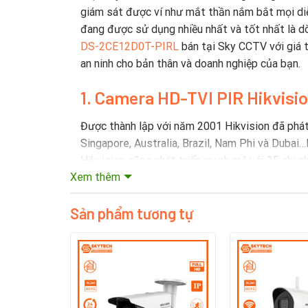
giám sát được ví như mắt thần nắm bắt mọi diễn
đang được sử dụng nhiều nhất và tốt nhất là d
DS-2CE12D0T-PIRL
bán tại Sky CCTV với giá t
an ninh cho bản thân và doanh nghiệp của bạn.
1. Camera HD-TVI PIR Hikvisi
Được thành lập với năm 2001 Hikvision đã phát t
Singapore, Australia, Brazil, Nam Phi và Dubai
Hikvision cũng phát triển mạnh mẽ với 35 chi n
Xem thêm
2. Lịch sử hình thành thương
Sản phẩm tương tự
Hikvision là công ty được thành lập vào năm 20
liệu chính thức từ năm 2016).
Công ty sản xuất hệ thống giám sát và các thiết
bán sản phẩm của họ trên toàn thế giới.