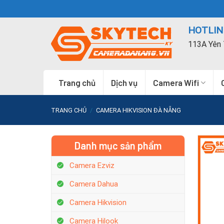
Skip
to
HOTLINE
content
113A Yên 
Trang chủ
Dịch vụ
Camera Wifi
TRANG CHỦ
/
CAMERA HIKVISION ĐÀ NẴNG
Danh mục sản phẩm
Camera Ezviz
Camera Dahua
Camera Hikvision
Camera Hilook