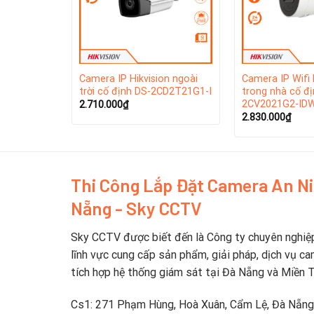
on ngoài
Camera IP Hikvision ngoài
Camera IP Wifi 
CD2021G1-I
trời cố định DS-2CD2T21G1-I
trong nhà cố đị
2CV2021G2-ID
2.710.000
₫
2.830.000
₫
Thi Công Lắp Đặt Camera An N
Nẵng - Sky CCTV
Sky CCTV được biết đến là Công ty chuyên nghiệ
lĩnh vực cung cấp sản phẩm, giải pháp, dịch vụ ca
tích hợp hệ thống giám sát tại Đà Nẵng và Miền 
Cs1: 271 Phạm Hùng, Hoà Xuân, Cẩm Lệ, Đà Nẵng