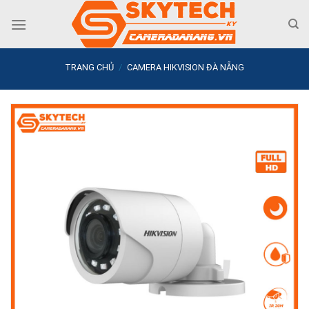
Skip
to
content
TRANG CHỦ
/
CAMERA HIKVISION ĐÀ NẴNG