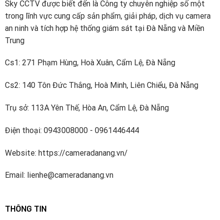
Sky CCTV được biết đến là Công ty chuyên nghiệp số một
trong lĩnh vực cung cấp sản phẩm, giải pháp, dịch vụ camera
an ninh và tích hợp hệ thống giám sát tại Đà Nẵng và Miền
Trung
Cs1: 271 Phạm Hùng, Hoà Xuân, Cẩm Lệ, Đà Nẵng
Cs2: 140 Tôn Đức Thắng, Hoà Minh, Liên Chiểu, Đà Nẵng
Trụ sở: 113A Yên Thế, Hòa An, Cẩm Lệ, Đà Nẵng
3. Camera HD-TVI Hikvision ngoài trời cố định
DS-2CE16D0T-IRP có tốt không, nên mua
Điện thoại: 0943008000 - 0961446444
không?
Website: https://cameradanang.vn/
DS-2CE16D0T-IRP là camera HDTVI công nghệ mới, độ
phân giải HD cho hình ảnh sắc nét, chất lượng cao, đèn
Email: lienhe@cameradanang.vn
hồng ngoại thông minh, mẫu mã thu hút khách hàng và
dễ dàng sử dụng, có nhiều tính năng ưu việt giúp người
tiêu dùng có thể quản lý gia đình và công việc một cách
THÔNG TIN
hiệu quả.