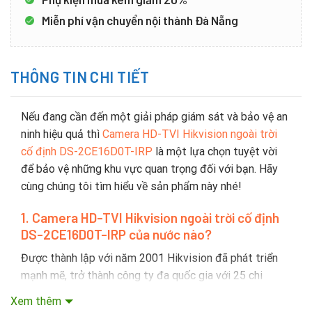
Miễn phí vận chuyển nội thành Đà Nẵng
THÔNG TIN CHI TIẾT
Nếu đang cần đến một giải pháp giám sát và bảo vệ an
ninh hiệu quả thì
Camera HD-TVI Hikvision ngoài trời
cố định DS-2CE16D0T-IRP
là một lựa chọn tuyệt vời
để bảo vệ những khu vực quan trọng đối với bạn. Hãy
cùng chúng tôi tìm hiểu về sản phẩm này nhé!
1. Camera HD-TVI Hikvision ngoài trời cố định
DS-2CE16D0T-IRP
của nước nào?
Được thành lập với năm 2001 Hikvision đã phát triển
mạnh mẽ, trở thành công ty đa quốc gia với 25 chi
nhánh trên toàn thế giới như Hoa Kỳ, Hà Lan, Ý, Anh,
Xem thêm
Singapore, Australia, Brazil, Nam Phi và Dubai…