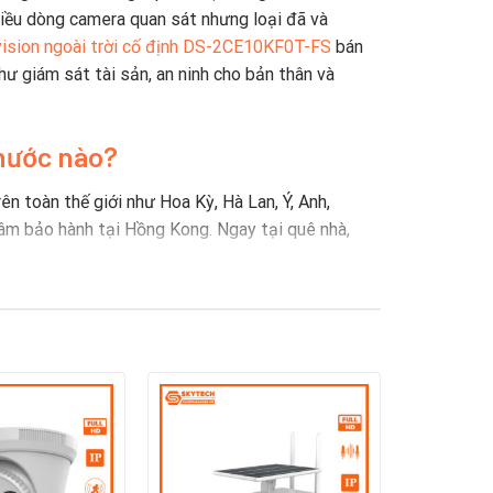
nhiều dòng camera quan sát nhưng loại đã và
ision ngoài trời cố định DS-2CE10KF0T-FS
bán
ư giám sát tài sản, an ninh cho bản thân và
nước nào?
n toàn thế giới như Hoa Kỳ, Hà Lan, Ý, Anh,
tâm bảo hành tại Hồng Kong. Ngay tại quê nhà,
iá trị vốn hóa thị trường hơn 20 tỷ USD (số
g số các nhà tích hợp và đại lý hệ thống an ninh