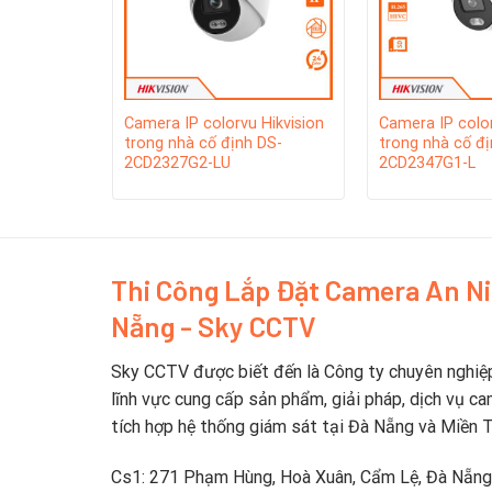
vision
Camera IP colorvu Hikvision
Camera IP color
 DS-
trong nhà cố định DS-
trong nhà cố đị
2CD2327G2-LU
2CD2347G1-L
Thi Công Lắp Đặt Camera An N
Nẵng - Sky CCTV
Sky CCTV được biết đến là Công ty chuyên nghiệ
lĩnh vực cung cấp sản phẩm, giải pháp, dịch vụ ca
tích hợp hệ thống giám sát tại Đà Nẵng và Miền 
Cs1: 271 Phạm Hùng, Hoà Xuân, Cẩm Lệ, Đà Nẵng