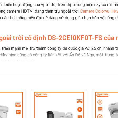
 biến hoạt động của vị trí đó, trên thị trường hiện nay có rất 
òng camera HDTVI dạng thân trụ ngoài trời.
Camera Colorvu Hikv
 các tính năng hiện đại dễ dàng sử dụng giúp bạn bảo vệ cũng nh
ngoài trời cố định DS-2CE10KF0T-FS c
ủa 
riển mạnh mẽ, trở thành công ty đa quốc gia với 25 chi nhánh trê
…Hikvision cũng có công ty liên kết với Ấn Độ và Nga, một trung 
hánh trên toàn quốc.
 hiệu Camera Hikvision
01 với 49% vốn nước ngoài. Nó sử dụng hơn 18.000 người và có g
 bị khác liên quan đến ngành an ninh. Hikvision rất phổ biến tron