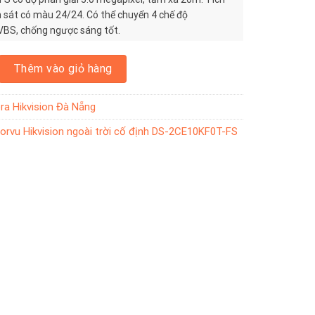
 sát có màu 24/24. Có thể chuyển 4 chế độ
BS, chống ngược sáng tốt.
ikvision ngoài trời cố định DS-2CE10KF0T-FS số lượng
Thêm vào giỏ hàng
a Hikvision Đà Nẵng
rvu Hikvision ngoài trời cố định DS-2CE10KF0T-FS