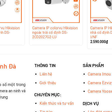
vu Hikvision
Camera IP colorvu Hikvision
Camera IP Hi
nh DS-
ngoài trời cố định DS-
nhà cố định
2CD2027G2-LU
I/NF
2.590.000
₫
inh Đà
THÔNG TIN
SẢN PHẨM
Liên hệ
Camera Imou
Giới thiệu
Camera Ezviz
p số một trong
mera an ninh và
Camera Yoos
CHUYÊN MỤC:
Trung
DỊCH VỤ
Kiến thức và tư vấn