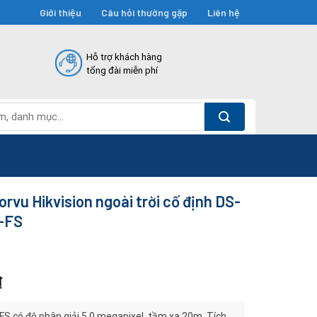
Giới thiệu
Câu hỏi thường gặp
Liên hệ
Hỗ trợ khách hàng
tổng đài miễn phí
rvu Hikvision ngoài trời cố định DS-
-FS
₫
 có độ phân giải 5.0 megapixel, tầm xa 20m. Tích