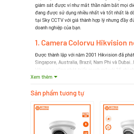
giám sát được ví như mắt thần nắm bắt mọi diễn
đang được sử dụng nhiều nhất và tốt nhất là d
tại Sky CCTV với giá thành hợp lý nhưng đầy đủ
doanh nghiệp của bạn.
1. Camera Colorvu Hikvision 
Được thành lập với năm 2001 Hikvision đã phát t
Singapore, Australia, Brazil, Nam Phi và Dubai
Hikvision cũng phát triển mạnh mẽ với 35 chi n
Xem thêm
2. Lịch sử hình thành thương
Sản phẩm tương tự
Hikvision là công ty được thành lập vào năm 20
liệu chính thức từ năm 2016).
Công ty sản xuất hệ thống giám sát và các thiết
bán sản phẩm của họ trên toàn thế giới.