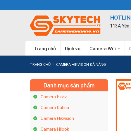
Skip
to
HOTLINE
content
113A Yên 
Trang chủ
Dịch vụ
Camera Wifi
TRANG CHỦ
/
CAMERA HIKVISION ĐÀ NẴNG
Danh mục sản phẩm
Camera Ezviz
Camera Dahua
Camera Hikvision
Camera Hilook