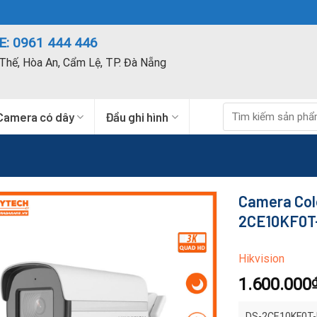
: 0961 444 446
Thế, Hòa An, Cẩm Lệ, TP. Đà Nẵng
Tìm
Camera có dây
Đầu ghi hình
kiếm:
Camera Colo
2CE10KF0T
Hikvision
1.600.000
DS-2CE10KF0T-FS