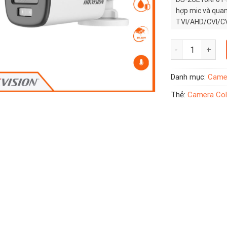
hợp mic và quan
TVI/AHD/CVI/CV
Camera Colorvu H
Danh mục:
Camer
Thẻ:
Camera Colo