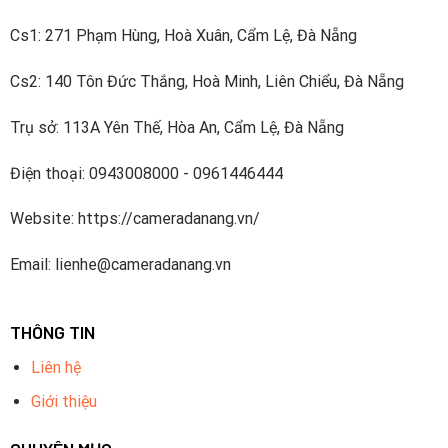
năm vào R & D kể từ năm 2014. Công ty có bốn viện
nghiên cứu – Viện công nghệ tiên tiến, Viện dữ liệu lớn,
Cs1: 271 Phạm Hùng, Hoà Xuân, Cẩm Lệ, Đà Nẵng
Viện Chip và Viện đám mây video và một nhóm R & D
Cs2: 140 Tôn Đức Thắng, Hoà Minh, Liên Chiểu, Đà Nẵng
cấp cao làm việc về các công nghệ tiên tiến trong AI,
IoT, dịch vụ đám mây, video, an ninh mạng và độ tin cậy
Trụ sở: 113A Yên Thế, Hòa An, Cẩm Lệ, Đà Nẵng
phần mềm và các công nghệ khác. Dahua đã đăng ký
hơn 1700 bằng sáng chế.
Điện thoại: 0943008000 - 0961446444
Dahua Technology thuộc Top5 nhà cung cấp thiết bị an
Website: https://cameradanang.vn/
ninh hàng đầu thế giới được xếp hạng bởi A&S
International.
Email: lienhe@cameradanang.vn
THÔNG TIN
Liên hệ
Giới thiệu