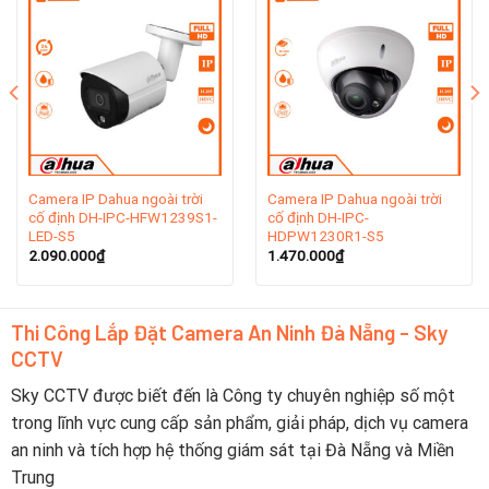
năm 2001 hiện tại đang là nhà sản xuất thiết bị giám
sát video lớn thứ hai thế giới tính theo doanh thu.
Dahua Technology có sự hiện diện mạnh mẽ trên toàn
cầu, với văn phòng tại hơn 180 quốc gia và khu vực.
Điều này phản ánh rõ sự toàn cầu hóa và sự lan tỏa của
thương hiệu này, với 35 chi nhánh trên khắp Châu Á,
Châu Mỹ, Châu Âu, Trung Đông, Châu Đại Dương và
Châu Phi.
Camera IP Dahua ngoài trời
Camera IP Dahua ngoài trời
cố định DH-IPC-HFW1239S1-
cố định DH-IPC-
LED-S5
HDPW1230R1-S5
2. Lịch sử hình thành thương hiệu camera
2.090.000
₫
1.470.000
₫
Dahua
Năm 2002, Dahua trở thành công ty đầu tiên ở Trung
Thi Công Lắp Đặt Camera An Ninh Đà Nẵng - Sky
Quốc ra mắt máy quay video kỹ thuật số nhúng 8 kênh
CCTV
thời gian thực. Kể từ đó, công ty đã tiếp tục đầu tư
xây dựng các khả năng R & D mạnh mẽ cho công nghệ
Sky CCTV được biết đến là Công ty chuyên nghiệp số một
mới và đổi mới.
trong lĩnh vực cung cấp sản phẩm, giải pháp, dịch vụ camera
an ninh và tích hợp hệ thống giám sát tại Đà Nẵng và Miền
Dahua đã đầu tư khoảng 10% doanh thu bán hàng hàng
Trung