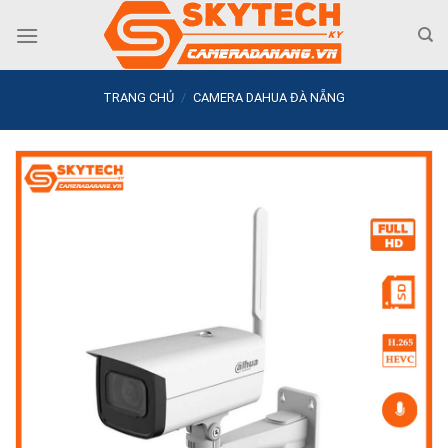
Skip
to
content
TRANG CHỦ
/
CAMERA DAHUA ĐÀ NẴNG