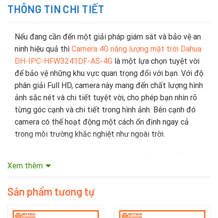
THÔNG TIN CHI TIẾT
Nếu đang cần đến một giải pháp giám sát và bảo vệ an
ninh hiệu quả thì
Camera 4G năng lượng mặt trời Dahua
DH-IPC-HFW3241DF-AS-4G
là một lựa chọn tuyệt vời
để bảo vệ những khu vực quan trọng đối với bạn. Với độ
phân giải Full HD, camera này mang đến chất lượng hình
ảnh sắc nét và chi tiết tuyệt vời, cho phép bạn nhìn rõ
từng góc cạnh và chi tiết trong hình ảnh. Bên cạnh đó
camera có thể hoạt động một cách ổn định ngay cả
trong môi trường khắc nghiệt như ngoài trời.
1
. Camera 4G năng lượng mặt trời Dahua DH-
Xem thêm
IPC-HFW3241DF-AS-4G c
ủa nước nào?
Dahua Technology là nhà sản xuất thiết bị giám sát
Sản phẩm tương tự
video đa quốc gia của Trung Quốc có trụ sở đặt tại
Hàng Châu, tỉnh Chiết Giang. Dahua được thành lập vào