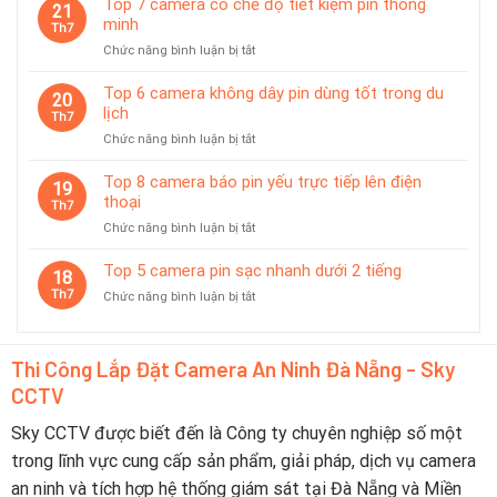
giám
Top 7 camera có chế độ tiết kiệm pin thông
21
Được
sát
minh
Th7
Ưa
tạm
ở
Chức năng bình luận bị tắt
Chuộng
thời
Top
Tại
7
Top 6 camera không dây pin dùng tốt trong du
Đà
20
camera
lịch
Nẵng
Th7
có
2026
ở
Chức năng bình luận bị tắt
chế
–
Top
độ
Nên
6
Top 8 camera báo pin yếu trực tiếp lên điện
tiết
19
Chọn
camera
thoại
kiệm
Th7
Thương
không
pin
Hiệu
ở
Chức năng bình luận bị tắt
dây
thông
Nào?
Top
pin
minh
8
Top 5 camera pin sạc nhanh dưới 2 tiếng
dùng
18
camera
tốt
Th7
ở
Chức năng bình luận bị tắt
báo
trong
Top
pin
du
5
yếu
lịch
camera
trực
Thi Công Lắp Đặt Camera An Ninh Đà Nẵng - Sky
pin
tiếp
CCTV
sạc
lên
nhanh
điện
dưới
Sky CCTV được biết đến là Công ty chuyên nghiệp số một
thoại
2
trong lĩnh vực cung cấp sản phẩm, giải pháp, dịch vụ camera
tiếng
an ninh và tích hợp hệ thống giám sát tại Đà Nẵng và Miền