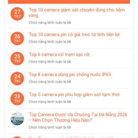
Top 10 camera giám sát chuyên dùng cho tiệm
27
vàng
Th7
ở
Chức năng bình luận bị tắt
Top
10
Top 10 camera pin có giá treo từ tính tiện lợi
26
camera
Th7
ở
Chức năng bình luận bị tắt
giám
Top
sát
10
Top 6 camera có trạm sạc rời
chuyên
25
camera
dùng
Th7
ở
Chức năng bình luận bị tắt
pin
cho
Top
có
tiệm
6
giá
Top 8 camera dùng pin chống nước IP65
vàng
24
camera
treo
Th7
ở
Chức năng bình luận bị tắt
có
từ
Top
trạm
tính
8
sạc
Top 5 camera pin phù hợp giám sát tạm thời
tiện
23
camera
rời
lợi
Th7
ở
Chức năng bình luận bị tắt
dùng
Top
pin
5
chống
Top Camera Được Ưa Chuộng Tại Đà Nẵng 2026
camera
nước
– Nên Chọn Thương Hiệu Nào?
pin
IP65
ở
Chức năng bình luận bị tắt
phù
Top
hợp
Camera