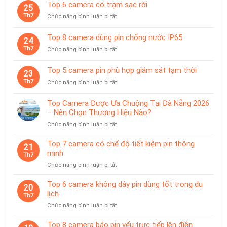
10
Top 6 camera có trạm sạc rời
chuyên
25
camera
dùng
Th7
ở
Chức năng bình luận bị tắt
pin
cho
Top
có
tiệm
6
giá
Top 8 camera dùng pin chống nước IP65
vàng
24
camera
treo
Th7
ở
Chức năng bình luận bị tắt
có
từ
Top
trạm
tính
8
sạc
Top 5 camera pin phù hợp giám sát tạm thời
tiện
23
camera
rời
lợi
Th7
ở
Chức năng bình luận bị tắt
dùng
Top
pin
5
chống
Top Camera Được Ưa Chuộng Tại Đà Nẵng 2026
camera
nước
– Nên Chọn Thương Hiệu Nào?
pin
IP65
ở
Chức năng bình luận bị tắt
phù
Top
hợp
Camera
giám
Top 7 camera có chế độ tiết kiệm pin thông
21
Được
sát
minh
Th7
Ưa
tạm
ở
Chức năng bình luận bị tắt
Chuộng
thời
Top
Tại
7
Top 6 camera không dây pin dùng tốt trong du
Đà
20
camera
lịch
Nẵng
Th7
có
2026
ở
Chức năng bình luận bị tắt
chế
–
Top
độ
Nên
6
Top 8 camera báo pin yếu trực tiếp lên điện
tiết