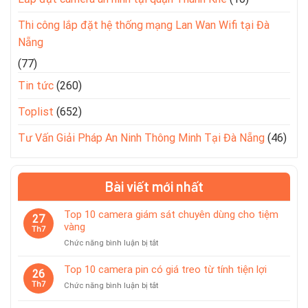
Thi công lắp đặt hệ thống mạng Lan Wan Wifi tại Đà
Nẵng
(77)
Tin tức
(260)
Toplist
(652)
Tư Vấn Giải Pháp An Ninh Thông Minh Tại Đà Nẵng
(46)
Bài viết mới nhất
Top 10 camera giám sát chuyên dùng cho tiệm
27
vàng
Th7
ở
Chức năng bình luận bị tắt
Top
10
Top 10 camera pin có giá treo từ tính tiện lợi
26
camera
Th7
ở
Chức năng bình luận bị tắt
giám
Top
sát