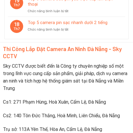
19
Chọn
camera
thoại
kiệm
Th7
Thương
không
pin
Hiệu
ở
Chức năng bình luận bị tắt
dây
thông
Nào?
Top
pin
minh
8
Top 5 camera pin sạc nhanh dưới 2 tiếng
dùng
18
camera
tốt
Th7
ở
Chức năng bình luận bị tắt
báo
trong
Top
pin
du
5
yếu
lịch
camera
trực
Thi Công Lắp Đặt Camera An Ninh Đà Nẵng - Sky
pin
tiếp
CCTV
sạc
lên
nhanh
điện
dưới
Sky CCTV được biết đến là Công ty chuyên nghiệp số một
thoại
2
trong lĩnh vực cung cấp sản phẩm, giải pháp, dịch vụ camera
tiếng
an ninh và tích hợp hệ thống giám sát tại Đà Nẵng và Miền
Trung
Cs1: 271 Phạm Hùng, Hoà Xuân, Cẩm Lệ, Đà Nẵng
Cs2: 140 Tôn Đức Thắng, Hoà Minh, Liên Chiểu, Đà Nẵng
Trụ sở: 113A Yên Thế, Hòa An, Cẩm Lệ, Đà Nẵng