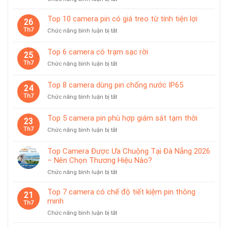
Top
10
Top 10 camera pin có giá treo từ tính tiện lợi
26
camera
Th7
ở
Chức năng bình luận bị tắt
giám
Top
sát
10
Top 6 camera có trạm sạc rời
chuyên
25
camera
dùng
Th7
ở
Chức năng bình luận bị tắt
pin
cho
Top
có
tiệm
6
giá
Top 8 camera dùng pin chống nước IP65
vàng
24
camera
treo
Th7
ở
Chức năng bình luận bị tắt
có
từ
Top
trạm
tính
8
sạc
Top 5 camera pin phù hợp giám sát tạm thời
tiện
23
camera
rời
lợi
Th7
ở
Chức năng bình luận bị tắt
dùng
Top
pin
5
chống
Top Camera Được Ưa Chuộng Tại Đà Nẵng 2026
camera
nước
– Nên Chọn Thương Hiệu Nào?
pin
IP65
ở
Chức năng bình luận bị tắt
phù
Top
hợp
Camera
giám
Top 7 camera có chế độ tiết kiệm pin thông
21
Được
sát
minh
Th7
Ưa
tạm
ở
Chức năng bình luận bị tắt
Chuộng
thời
Top
Tại