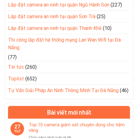
Lắp đặt camera an ninh tại quận Ngũ Hành Sơn
(227)
Lắp đặt camera an ninh tại quận Sơn Trà
(25)
Lắp đặt camera an ninh tại quận Thanh Khê
(10)
Thi công lắp đặt hệ thống mạng Lan Wan Wifi tại Đà
Nẵng
(77)
Tin tức
(260)
Toplist
(652)
Tư Vấn Giải Pháp An Ninh Thông Minh Tại Đà Nẵng
(46)
Bài viết mới nhất
Top 10 camera giám sát chuyên dùng cho tiệm
27
vàng
Th7
ở
Chức năng bình luận bị tắt