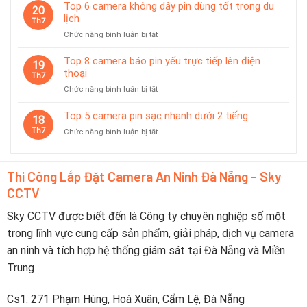
7
Top 6 camera không dây pin dùng tốt trong du
Đà
20
camera
lịch
Nẵng
Th7
có
2026
ở
Chức năng bình luận bị tắt
chế
–
Top
độ
Nên
6
Top 8 camera báo pin yếu trực tiếp lên điện
tiết
19
Chọn
camera
thoại
kiệm
Th7
Thương
không
pin
Hiệu
ở
Chức năng bình luận bị tắt
dây
thông
Nào?
Top
pin
minh
8
Top 5 camera pin sạc nhanh dưới 2 tiếng
dùng
18
camera
tốt
Th7
ở
Chức năng bình luận bị tắt
báo
trong
Top
pin
du
5
yếu
lịch
camera
trực
Thi Công Lắp Đặt Camera An Ninh Đà Nẵng - Sky
pin
tiếp
CCTV
sạc
lên
nhanh
điện
dưới
Sky CCTV được biết đến là Công ty chuyên nghiệp số một
thoại
2
trong lĩnh vực cung cấp sản phẩm, giải pháp, dịch vụ camera
tiếng
an ninh và tích hợp hệ thống giám sát tại Đà Nẵng và Miền
Trung
Cs1: 271 Phạm Hùng, Hoà Xuân, Cẩm Lệ, Đà Nẵng