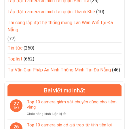
Lắp đặt camera an ninh tại quận Sơn Trà
(25)
Lắp đặt camera an ninh tại quận Thanh Khê
(10)
Thi công lắp đặt hệ thống mạng Lan Wan Wifi tại Đà
Nẵng
(77)
Tin tức
(260)
Toplist
(652)
Tư Vấn Giải Pháp An Ninh Thông Minh Tại Đà Nẵng
(46)
Bài viết mới nhất
Top 10 camera giám sát chuyên dùng cho tiệm
27
vàng
Th7
ở
Chức năng bình luận bị tắt
Top
10
Top 10 camera pin có giá treo từ tính tiện lợi
26
camera