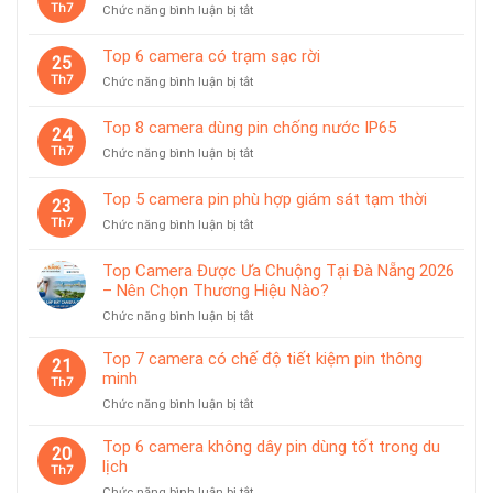
Th7
ở
Chức năng bình luận bị tắt
giám
Top
sát
10
Top 6 camera có trạm sạc rời
chuyên
25
camera
dùng
Th7
ở
Chức năng bình luận bị tắt
pin
cho
Top
có
tiệm
6
giá
Top 8 camera dùng pin chống nước IP65
vàng
24
camera
treo
Th7
ở
Chức năng bình luận bị tắt
có
từ
Top
trạm
tính
8
sạc
Top 5 camera pin phù hợp giám sát tạm thời
tiện
23
camera
rời
lợi
Th7
ở
Chức năng bình luận bị tắt
dùng
Top
pin
5
chống
Top Camera Được Ưa Chuộng Tại Đà Nẵng 2026
camera
nước
– Nên Chọn Thương Hiệu Nào?
pin
IP65
ở
Chức năng bình luận bị tắt
phù
Top
hợp
Camera
giám
Top 7 camera có chế độ tiết kiệm pin thông
21
Được
sát
minh
Th7
Ưa
tạm
ở
Chức năng bình luận bị tắt
Chuộng
thời
Top
Tại
7
Top 6 camera không dây pin dùng tốt trong du
Đà
20
camera
lịch
Nẵng
Th7
có
2026
ở
Chức năng bình luận bị tắt