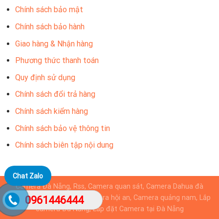
Chính sách bảo mật
Chính sách bảo hành
Giao hàng & Nhận hàng
Phương thức thanh toán
Quy định sử dụng
Chính sách đổi trả hàng
Chính sách kiểm hàng
Chính sách bảo vệ thông tin
Chính sách biên tập nội dung
Chat Zalo
Camera Đà Nẵng, Rss, Camera quan sát, Camera Dahua đà
nẵng, Camera KBvision, camera hội an, Camera quảng nam, Lắp
0961446444
camera Đà Nẵng, Lắp đặt Camera tại Đà Nẵng