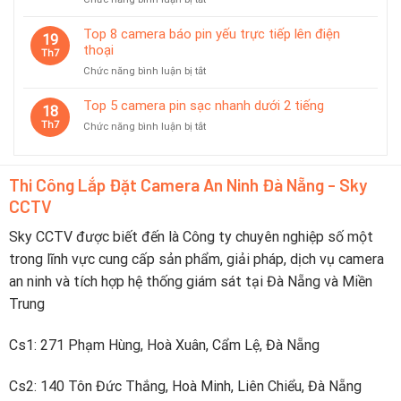
chế
–
Top
độ
Nên
6
Top 8 camera báo pin yếu trực tiếp lên điện
tiết
19
Chọn
camera
thoại
kiệm
Th7
Thương
không
pin
Hiệu
ở
Chức năng bình luận bị tắt
dây
thông
Nào?
Top
pin
minh
8
Top 5 camera pin sạc nhanh dưới 2 tiếng
dùng
18
camera
tốt
Th7
ở
Chức năng bình luận bị tắt
báo
trong
Top
pin
du
5
yếu
lịch
camera
trực
Thi Công Lắp Đặt Camera An Ninh Đà Nẵng - Sky
pin
tiếp
CCTV
sạc
lên
nhanh
điện
dưới
Sky CCTV được biết đến là Công ty chuyên nghiệp số một
thoại
2
trong lĩnh vực cung cấp sản phẩm, giải pháp, dịch vụ camera
tiếng
an ninh và tích hợp hệ thống giám sát tại Đà Nẵng và Miền
Trung
Cs1: 271 Phạm Hùng, Hoà Xuân, Cẩm Lệ, Đà Nẵng
Cs2: 140 Tôn Đức Thắng, Hoà Minh, Liên Chiểu, Đà Nẵng