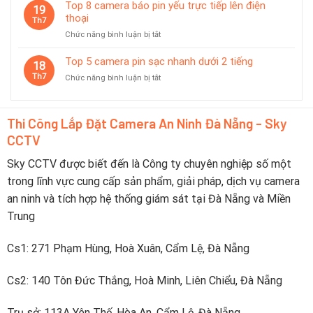
6
Top 8 camera báo pin yếu trực tiếp lên điện
tiết
19
Chọn
camera
thoại
kiệm
Th7
Thương
không
pin
Hiệu
ở
Chức năng bình luận bị tắt
dây
thông
Nào?
Top
pin
minh
8
Top 5 camera pin sạc nhanh dưới 2 tiếng
dùng
18
camera
tốt
Th7
ở
Chức năng bình luận bị tắt
báo
trong
Top
pin
du
5
yếu
lịch
camera
trực
Thi Công Lắp Đặt Camera An Ninh Đà Nẵng - Sky
pin
tiếp
CCTV
sạc
lên
nhanh
điện
dưới
Sky CCTV được biết đến là Công ty chuyên nghiệp số một
thoại
2
trong lĩnh vực cung cấp sản phẩm, giải pháp, dịch vụ camera
tiếng
an ninh và tích hợp hệ thống giám sát tại Đà Nẵng và Miền
Trung
Cs1: 271 Phạm Hùng, Hoà Xuân, Cẩm Lệ, Đà Nẵng
Cs2: 140 Tôn Đức Thắng, Hoà Minh, Liên Chiểu, Đà Nẵng
Trụ sở: 113A Yên Thế, Hòa An, Cẩm Lệ, Đà Nẵng