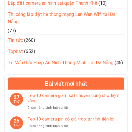
Lắp đặt camera an ninh tại quận Thanh Khê
(10)
Thi công lắp đặt hệ thống mạng Lan Wan Wifi tại Đà
Nẵng
(77)
Tin tức
(260)
Toplist
(652)
Tư Vấn Giải Pháp An Ninh Thông Minh Tại Đà Nẵng
(46)
Bài viết mới nhất
Top 10 camera giám sát chuyên dùng cho tiệm
27
vàng
Th7
ở
Chức năng bình luận bị tắt
Top
10
Top 10 camera pin có giá treo từ tính tiện lợi
26
camera
Th7
ở
Chức năng bình luận bị tắt
giám
Top