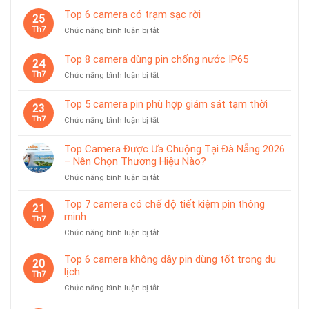
sát
10
Top 6 camera có trạm sạc rời
chuyên
25
camera
dùng
Th7
ở
Chức năng bình luận bị tắt
pin
cho
Top
có
tiệm
6
giá
Top 8 camera dùng pin chống nước IP65
vàng
24
camera
treo
Th7
ở
Chức năng bình luận bị tắt
có
từ
Top
trạm
tính
8
sạc
Top 5 camera pin phù hợp giám sát tạm thời
tiện
23
camera
rời
lợi
Th7
ở
Chức năng bình luận bị tắt
dùng
Top
pin
5
chống
Top Camera Được Ưa Chuộng Tại Đà Nẵng 2026
camera
nước
– Nên Chọn Thương Hiệu Nào?
pin
IP65
ở
Chức năng bình luận bị tắt
phù
Top
hợp
Camera
giám
Top 7 camera có chế độ tiết kiệm pin thông
21
Được
sát
minh
Th7
Ưa
tạm
ở
Chức năng bình luận bị tắt
Chuộng
thời
Top
Tại
7
Top 6 camera không dây pin dùng tốt trong du
Đà
20
camera
lịch
Nẵng
Th7
có
2026
ở
Chức năng bình luận bị tắt
chế
–
Top
độ
Nên