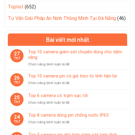
Toplist
(652)
Tư Vấn Giải Pháp An Ninh Thông Minh Tại Đà Nẵng
(46)
Bài viết mới nhất
Top 10 camera giám sát chuyên dùng cho tiệm
27
vàng
Th7
ở
Chức năng bình luận bị tắt
Top
10
Top 10 camera pin có giá treo từ tính tiện lợi
26
camera
Th7
ở
Chức năng bình luận bị tắt
giám
Top
sát
10
Top 6 camera có trạm sạc rời
chuyên
25
camera
dùng
Th7
ở
Chức năng bình luận bị tắt
pin
cho
Top
có
tiệm
6
giá
Top 8 camera dùng pin chống nước IP65
vàng
24
camera
treo
Th7
ở
Chức năng bình luận bị tắt
có
từ
Top
trạm
tính
8
sạc
Top 5 camera pin phù hợp giám sát tạm thời
tiện