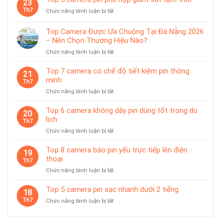
23
camera
rời
lợi
Th7
ở
Chức năng bình luận bị tắt
dùng
Top
pin
5
chống
Top Camera Được Ưa Chuộng Tại Đà Nẵng 2026
camera
nước
– Nên Chọn Thương Hiệu Nào?
pin
IP65
ở
Chức năng bình luận bị tắt
phù
Top
hợp
Camera
giám
Top 7 camera có chế độ tiết kiệm pin thông
21
Được
sát
minh
Th7
Ưa
tạm
ở
Chức năng bình luận bị tắt
Chuộng
thời
Top
Tại
7
Top 6 camera không dây pin dùng tốt trong du
Đà
20
camera
lịch
Nẵng
Th7
có
2026
ở
Chức năng bình luận bị tắt
chế
–
Top
độ
Nên
6
Top 8 camera báo pin yếu trực tiếp lên điện
tiết
19
Chọn
camera
thoại
kiệm
Th7
Thương
không
pin
Hiệu
ở
Chức năng bình luận bị tắt
dây
thông
Nào?
Top
pin
minh
8
Top 5 camera pin sạc nhanh dưới 2 tiếng
dùng
18
camera
tốt
Th7
ở
Chức năng bình luận bị tắt
báo
trong
Top
pin
du
5
yếu