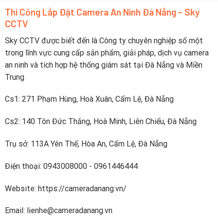
lịch
camera
trực
Thi Công Lắp Đặt Camera An Ninh Đà Nẵng - Sky
pin
tiếp
CCTV
sạc
lên
nhanh
điện
dưới
Sky CCTV được biết đến là Công ty chuyên nghiệp số một
thoại
2
trong lĩnh vực cung cấp sản phẩm, giải pháp, dịch vụ camera
tiếng
an ninh và tích hợp hệ thống giám sát tại Đà Nẵng và Miền
Trung
Cs1: 271 Phạm Hùng, Hoà Xuân, Cẩm Lệ, Đà Nẵng
Cs2: 140 Tôn Đức Thắng, Hoà Minh, Liên Chiểu, Đà Nẵng
Trụ sở: 113A Yên Thế, Hòa An, Cẩm Lệ, Đà Nẵng
Điện thoại: 0943008000 - 0961446444
Website: https://cameradanang.vn/
Email: lienhe@cameradanang.vn