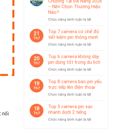
Chuộng Tại Đà Nẵng 2026
IP65
pin
– Nên Chọn Thương Hiệu
phù
Nào?
hợp
ở
Chức năng bình luận bị tắt
giám
Top
sát
Camera
Top 7 camera có chế độ
tạm
21
Được
thời
tiết kiệm pin thông minh
Th7
Ưa
ở
Chức năng bình luận bị tắt
Chuộng
Top
Tại
7
Top 6 camera không dây
Đà
20
camera
pin dùng tốt trong du lịch
Nẵng
Th7
có
2026
ở
Chức năng bình luận bị tắt
chế
–
Top
độ
Nên
6
Top 8 camera báo pin yếu
tiết
19
Chọn
camera
trực tiếp lên điện thoại
kiệm
Th7
Thương
không
pin
Hiệu
ở
Chức năng bình luận bị tắt
dây
thông
Nào?
Top
pin
minh
8
Top 5 camera pin sạc
dùng
18
camera
nhanh dưới 2 tiếng
tốt
 nối
Th7
báo
trong
ở
Chức năng bình luận bị tắt
pin
du
Top
yếu
lịch
5
trực
camera
tiếp