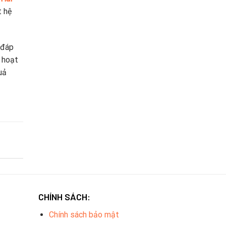
t hệ
 đáp
 hoạt
uả
CHÍNH SÁCH:
Chính sách bảo mật