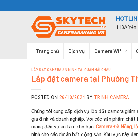
Skip
to
HOTLINE
content
113A Yên 
Trang chủ
Dịch vụ
Camera Wifi
LẮP ĐẶT CAMERA AN NINH TẠI QUẬN HẢI CHÂU
Lắp đặt camera tại Phường T
POSTED ON
26/10/2024
BY
TRINH CAMERA
Chúng tôi cung cấp dịch vụ lắp đặt camera giám 
gia đình và doanh nghiệp. Với các sản phẩm chất 
mang đến sự an tâm cho bạn.
Camera Đà Nẵng
,
l
ninh cho các dự án bất động sản. Khu vực này đa