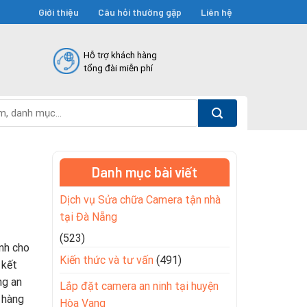
Giới thiệu
Câu hỏi thường gặp
Liên hệ
Hỗ trợ khách hàng
tổng đài miễn phí
Danh mục bài viết
Dịch vụ Sửa chữa Camera tận nhà
tại Đà Nẵng
(523)
inh cho
Kiến thức và tư vấn
(491)
 kết
ng an
Lắp đặt camera an ninh tại huyện
 hàng
Hòa Vang