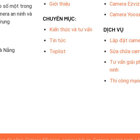
Giới thiệu
Camera Ezviz
p số một trong
mera an ninh và
Camera Yoos
CHUYÊN MỤC:
Trung
DỊCH VỤ
Kiến thức và tư vấn
Tin tức
Lắp đặt came
Đà Nẵng
Toplist
Sửa chữa ca
Tư vấn giải p
ninh
Thi công mạn