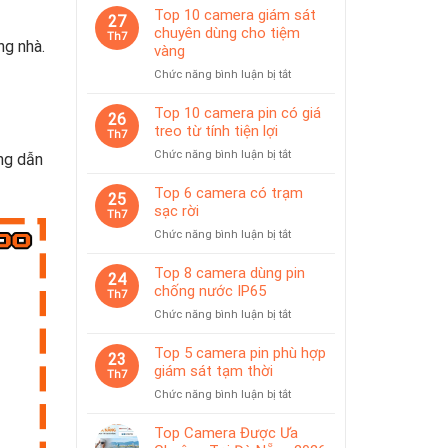
Top 10 camera giám sát
27
chuyên dùng cho tiệm
Th7
ng nhà.
vàng
ở
Chức năng bình luận bị tắt
Top
10
Top 10 camera pin có giá
26
camera
treo từ tính tiện lợi
Th7
giám
ở
Chức năng bình luận bị tắt
ng dẫn
sát
Top
chuyên
10
Top 6 camera có trạm
dùng
25
camera
sạc rời
cho
Th7
pin
tiệm
ở
Chức năng bình luận bị tắt
có
vàng
Top
giá
6
Top 8 camera dùng pin
treo
24
camera
chống nước IP65
từ
Th7
có
tính
ở
Chức năng bình luận bị tắt
trạm
tiện
Top
sạc
lợi
8
Top 5 camera pin phù hợp
rời
23
camera
giám sát tạm thời
Th7
dùng
ở
Chức năng bình luận bị tắt
pin
Top
chống
5
Top Camera Được Ưa
nước
camera