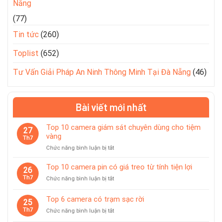
Nẵng
(77)
Tin tức
(260)
Toplist
(652)
Tư Vấn Giải Pháp An Ninh Thông Minh Tại Đà Nẵng
(46)
Bài viết mới nhất
Top 10 camera giám sát chuyên dùng cho tiệm
27
vàng
Th7
ở
Chức năng bình luận bị tắt
Top
10
Top 10 camera pin có giá treo từ tính tiện lợi
26
camera
Th7
ở
Chức năng bình luận bị tắt
giám
Top
sát
10
Top 6 camera có trạm sạc rời
chuyên
25
camera
dùng
Th7
ở
Chức năng bình luận bị tắt
pin
cho
Top
có