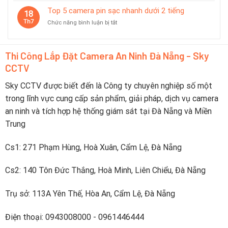
pin
minh
8
Top 5 camera pin sạc nhanh dưới 2 tiếng
dùng
18
camera
tốt
Th7
ở
Chức năng bình luận bị tắt
báo
trong
Top
pin
du
5
yếu
lịch
camera
trực
Thi Công Lắp Đặt Camera An Ninh Đà Nẵng - Sky
pin
tiếp
CCTV
sạc
lên
nhanh
điện
dưới
Sky CCTV được biết đến là Công ty chuyên nghiệp số một
thoại
2
trong lĩnh vực cung cấp sản phẩm, giải pháp, dịch vụ camera
tiếng
an ninh và tích hợp hệ thống giám sát tại Đà Nẵng và Miền
Trung
Cs1: 271 Phạm Hùng, Hoà Xuân, Cẩm Lệ, Đà Nẵng
Cs2: 140 Tôn Đức Thắng, Hoà Minh, Liên Chiểu, Đà Nẵng
Trụ sở: 113A Yên Thế, Hòa An, Cẩm Lệ, Đà Nẵng
Điện thoại: 0943008000 - 0961446444