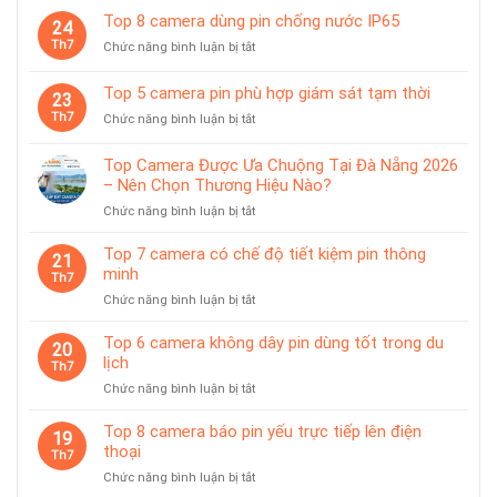
tiệm
6
giá
Top 8 camera dùng pin chống nước IP65
vàng
24
camera
treo
Th7
ở
Chức năng bình luận bị tắt
có
từ
Top
trạm
tính
8
sạc
Top 5 camera pin phù hợp giám sát tạm thời
tiện
23
camera
rời
lợi
Th7
ở
Chức năng bình luận bị tắt
dùng
Top
pin
5
chống
Top Camera Được Ưa Chuộng Tại Đà Nẵng 2026
camera
nước
– Nên Chọn Thương Hiệu Nào?
pin
IP65
ở
Chức năng bình luận bị tắt
phù
Top
hợp
Camera
giám
Top 7 camera có chế độ tiết kiệm pin thông
21
Được
sát
minh
Th7
Ưa
tạm
ở
Chức năng bình luận bị tắt
Chuộng
thời
Top
Tại
7
Top 6 camera không dây pin dùng tốt trong du
Đà
20
camera
lịch
Nẵng
Th7
có
2026
ở
Chức năng bình luận bị tắt
chế
–
Top
độ
Nên
6
Top 8 camera báo pin yếu trực tiếp lên điện
tiết
19
Chọn
camera
thoại
kiệm
Th7
Thương
không
pin
Hiệu
ở
Chức năng bình luận bị tắt
dây
thông
Nào?
Top