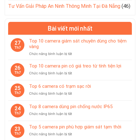
Tư Vấn Giải Pháp An Ninh Thông Minh Tại Đà Nẵng
(46)
Bài viết mới nhất
Top 10 camera giám sát chuyên dùng cho tiệm
27
vàng
Th7
ở
Chức năng bình luận bị tắt
Top
10
Top 10 camera pin có giá treo từ tính tiện lợi
26
camera
Th7
ở
Chức năng bình luận bị tắt
giám
Top
sát
10
Top 6 camera có trạm sạc rời
chuyên
25
camera
dùng
Th7
ở
Chức năng bình luận bị tắt
pin
cho
Top
có
tiệm
6
giá
Top 8 camera dùng pin chống nước IP65
vàng
24
camera
treo
Th7
ở
Chức năng bình luận bị tắt
có
từ
Top
trạm
tính
8
sạc
Top 5 camera pin phù hợp giám sát tạm thời
tiện
23
camera
rời
lợi
Th7
ở
Chức năng bình luận bị tắt
dùng
Top