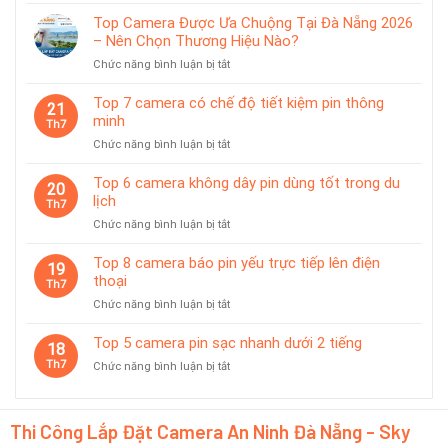
pin
5
chống
Top Camera Được Ưa Chuộng Tại Đà Nẵng 2026
camera
nước
– Nên Chọn Thương Hiệu Nào?
pin
IP65
ở
Chức năng bình luận bị tắt
phù
Top
hợp
Camera
giám
Top 7 camera có chế độ tiết kiệm pin thông
21
Được
sát
minh
Th7
Ưa
tạm
ở
Chức năng bình luận bị tắt
Chuộng
thời
Top
Tại
7
Top 6 camera không dây pin dùng tốt trong du
Đà
20
camera
lịch
Nẵng
Th7
có
2026
ở
Chức năng bình luận bị tắt
chế
–
Top
độ
Nên
6
Top 8 camera báo pin yếu trực tiếp lên điện
tiết
19
Chọn
camera
thoại
kiệm
Th7
Thương
không
pin
Hiệu
ở
Chức năng bình luận bị tắt
dây
thông
Nào?
Top
pin
minh
8
Top 5 camera pin sạc nhanh dưới 2 tiếng
dùng
18
camera
tốt
Th7
ở
Chức năng bình luận bị tắt
báo
trong
Top
pin
du
5
yếu
lịch
camera
trực
Thi Công Lắp Đặt Camera An Ninh Đà Nẵng - Sky
pin
tiếp