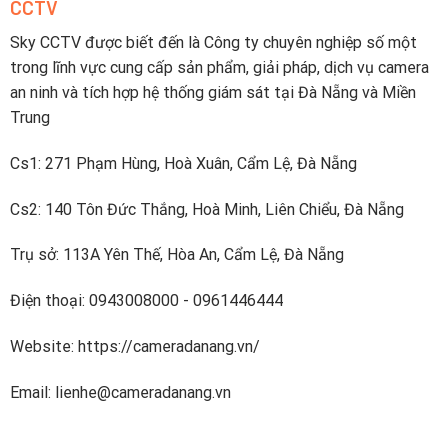
CCTV
sạc
lên
nhanh
điện
dưới
Sky CCTV được biết đến là Công ty chuyên nghiệp số một
thoại
2
trong lĩnh vực cung cấp sản phẩm, giải pháp, dịch vụ camera
tiếng
an ninh và tích hợp hệ thống giám sát tại Đà Nẵng và Miền
Trung
Cs1: 271 Phạm Hùng, Hoà Xuân, Cẩm Lệ, Đà Nẵng
Cs2: 140 Tôn Đức Thắng, Hoà Minh, Liên Chiểu, Đà Nẵng
Trụ sở: 113A Yên Thế, Hòa An, Cẩm Lệ, Đà Nẵng
Điện thoại: 0943008000 - 0961446444
Website: https://cameradanang.vn/
Email: lienhe@cameradanang.vn