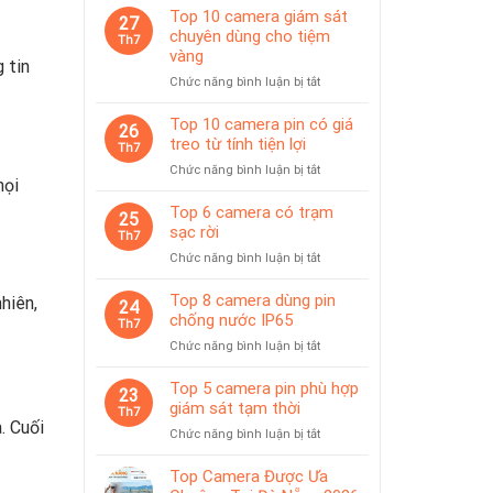
Top 10 camera giám sát
27
chuyên dùng cho tiệm
Th7
vàng
 tin
ở
Chức năng bình luận bị tắt
Top
10
Top 10 camera pin có giá
26
camera
treo từ tính tiện lợi
Th7
giám
ở
Chức năng bình luận bị tắt
sát
mọi
Top
chuyên
10
Top 6 camera có trạm
dùng
25
camera
sạc rời
cho
Th7
pin
tiệm
ở
Chức năng bình luận bị tắt
có
vàng
Top
giá
6
Top 8 camera dùng pin
treo
hiên,
24
camera
chống nước IP65
từ
Th7
có
tính
ở
Chức năng bình luận bị tắt
trạm
tiện
Top
sạc
lợi
8
Top 5 camera pin phù hợp
rời
23
camera
giám sát tạm thời
Th7
dùng
. Cuối
ở
Chức năng bình luận bị tắt
pin
Top
chống
5
Top Camera Được Ưa
nước
camera