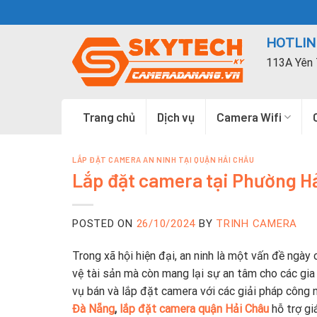
Skip
to
HOTLINE
content
113A Yên 
Trang chủ
Dịch vụ
Camera Wifi
LẮP ĐẶT CAMERA AN NINH TẠI QUẬN HẢI CHÂU
Lắp đặt camera tại Phường H
POSTED ON
26/10/2024
BY
TRINH CAMERA
Trong xã hội hiện đại, an ninh là một vấn đề ngà
vệ tài sản mà còn mang lại sự an tâm cho các gia
vụ bán và lắp đặt camera với các giải pháp công n
Đà Nẵng
,
lắp đặt camera quận Hải Châu
hỗ trợ gi