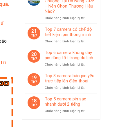
Chuộng Tại Đà Nẵng 2026
IP65
quả.
pin
– Nên Chọn Thương Hiệu
phù
Nào?
hợp
ở
Chức năng bình luận bị tắt
giám
sử
Top
sát
Camera
Top 7 camera có chế độ
tạm
21
Được
thời
tiết kiệm pin thông minh
Th7
Ưa
 bảo
ở
Chức năng bình luận bị tắt
Chuộng
Top
Tại
7
Top 6 camera không dây
Đà
20
camera
pin dùng tốt trong du lịch
Nẵng
Th7
trì
có
2026
ở
Chức năng bình luận bị tắt
chế
–
Top
độ
Nên
6
Top 8 camera báo pin yếu
tiết
19
Chọn
camera
trực tiếp lên điện thoại
kiệm
Th7
Thương
không
pin
Hiệu
ở
Chức năng bình luận bị tắt
dây
thông
Nào?
Top
pin
minh
8
Top 5 camera pin sạc
dùng
18
camera
nhanh dưới 2 tiếng
tốt
Th7
báo
trong
ở
Chức năng bình luận bị tắt
pin
du
Top
yếu
lịch
5
trực
camera
tiếp