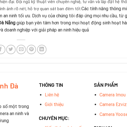
hiện đại. Đội ngũ kỹ thuật viên chuyên nghiệ, tư vấn và lắp đặt hệ th
Các tính năng thông m
ình ảnh rõ nét, hỗ trợ quan sát ban đêm tốt.
 an ninh tối ưu. Dịch vụ của chúng tôi đáp ứng mọi nhu cầu, từ g
Đà Nẵng
giúp bạn yên tâm hơn trong mọi hoạt động sinh hoạt h
và doanh nghiệp với giải pháp an ninh hiệu quả
inh Đà
THÔNG TIN
SẢN PHẨM
Liên hệ
Camera Imou
Giới thiệu
Camera Ezviz
p số một trong
mera an ninh và
Camera Yoos
CHUYÊN MỤC:
Trung