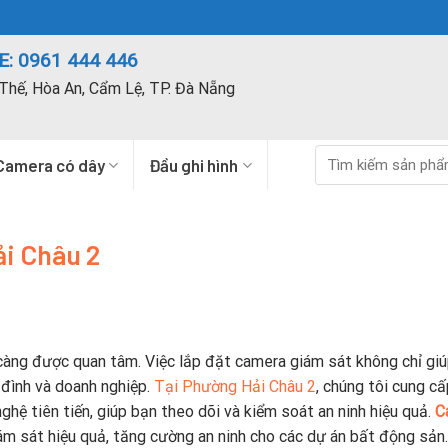
: 0961 444 446
Thế, Hòa An, Cẩm Lệ, TP. Đà Nẵng
Tìm
Camera có dây
Đầu ghi hình
kiếm:
ải Châu 2
y càng được quan tâm. Việc lắp đặt camera giám sát không chỉ gi
 đình và doanh nghiệp.
Tại Phường Hải Châu 2
, chúng tôi cung cấ
ghệ tiên tiến, giúp bạn theo dõi và kiểm soát an ninh hiệu quả.
C
ám sát hiệu quả, tăng cường an ninh cho các dự án bất động sản