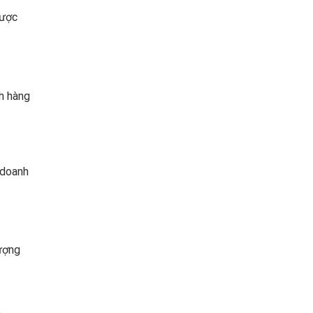
được
ch hàng
 doanh
lượng