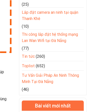
(25)
Lắp đặt camera an ninh tại quận
Thanh Khê
(10)
Thi công lắp đặt hệ thống mạng
Lan Wan Wifi tại Đà Nẵng
(77)
Tin tức
(260)
Toplist
(652)
iúp
Tư Vấn Giải Pháp An Ninh Thông
Minh Tại Đà Nẵng
(46)
dùng
Bài viết mới nhất