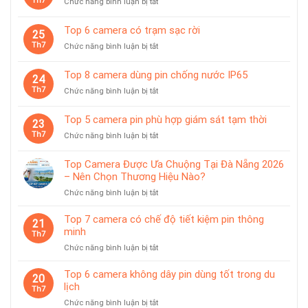
Th7
ở
Chức năng bình luận bị tắt
giám
Top
sát
10
Top 6 camera có trạm sạc rời
chuyên
25
camera
dùng
Th7
ở
Chức năng bình luận bị tắt
pin
cho
Top
có
tiệm
6
giá
Top 8 camera dùng pin chống nước IP65
vàng
24
camera
treo
Th7
ở
Chức năng bình luận bị tắt
có
từ
Top
trạm
tính
8
sạc
Top 5 camera pin phù hợp giám sát tạm thời
tiện
23
camera
rời
lợi
Th7
ở
Chức năng bình luận bị tắt
dùng
Top
pin
5
chống
Top Camera Được Ưa Chuộng Tại Đà Nẵng 2026
camera
nước
– Nên Chọn Thương Hiệu Nào?
pin
IP65
ở
Chức năng bình luận bị tắt
phù
Top
hợp
Camera
giám
Top 7 camera có chế độ tiết kiệm pin thông
21
Được
sát
minh
Th7
Ưa
tạm
ở
Chức năng bình luận bị tắt
Chuộng
thời
Top
Tại
7
Top 6 camera không dây pin dùng tốt trong du
Đà
20
camera
lịch
Nẵng
Th7
có
2026
ở
Chức năng bình luận bị tắt
chế