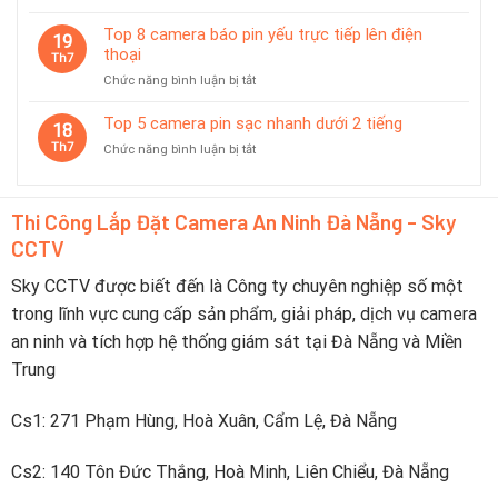
–
Top
độ
Nên
6
Top 8 camera báo pin yếu trực tiếp lên điện
tiết
19
Chọn
camera
thoại
kiệm
Th7
Thương
không
pin
Hiệu
ở
Chức năng bình luận bị tắt
dây
thông
Nào?
Top
pin
minh
8
Top 5 camera pin sạc nhanh dưới 2 tiếng
dùng
18
camera
tốt
Th7
ở
Chức năng bình luận bị tắt
báo
trong
Top
pin
du
5
yếu
lịch
camera
trực
Thi Công Lắp Đặt Camera An Ninh Đà Nẵng - Sky
pin
tiếp
CCTV
sạc
lên
nhanh
điện
dưới
Sky CCTV được biết đến là Công ty chuyên nghiệp số một
thoại
2
trong lĩnh vực cung cấp sản phẩm, giải pháp, dịch vụ camera
tiếng
an ninh và tích hợp hệ thống giám sát tại Đà Nẵng và Miền
Trung
Cs1: 271 Phạm Hùng, Hoà Xuân, Cẩm Lệ, Đà Nẵng
Cs2: 140 Tôn Đức Thắng, Hoà Minh, Liên Chiểu, Đà Nẵng