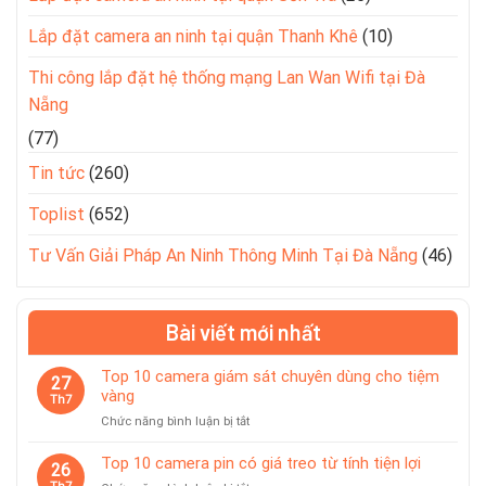
Lắp đặt camera an ninh tại quận Thanh Khê
(10)
Thi công lắp đặt hệ thống mạng Lan Wan Wifi tại Đà
Nẵng
(77)
Tin tức
(260)
Toplist
(652)
Tư Vấn Giải Pháp An Ninh Thông Minh Tại Đà Nẵng
(46)
Bài viết mới nhất
Top 10 camera giám sát chuyên dùng cho tiệm
27
vàng
Th7
ở
Chức năng bình luận bị tắt
Top
10
Top 10 camera pin có giá treo từ tính tiện lợi
26
camera