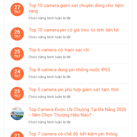
Top 10 camera giám sát chuyên dùng cho tiệm
27
vàng
Th7
ở
Chức năng bình luận bị tắt
Top
10
Top 10 camera pin có giá treo từ tính tiện lợi
26
camera
Th7
ở
Chức năng bình luận bị tắt
giám
Top
sát
10
Top 6 camera có trạm sạc rời
chuyên
25
camera
dùng
Th7
ở
Chức năng bình luận bị tắt
pin
cho
Top
có
tiệm
6
giá
Top 8 camera dùng pin chống nước IP65
vàng
24
camera
treo
Th7
ở
Chức năng bình luận bị tắt
có
từ
Top
trạm
tính
8
sạc
Top 5 camera pin phù hợp giám sát tạm thời
tiện
23
camera
rời
lợi
Th7
ở
Chức năng bình luận bị tắt
dùng
Top
pin
5
chống
Top Camera Được Ưa Chuộng Tại Đà Nẵng 2026
camera
nước
– Nên Chọn Thương Hiệu Nào?
pin
IP65
ở
Chức năng bình luận bị tắt
phù
Top
hợp
Camera
giám
Top 7 camera có chế độ tiết kiệm pin thông
21