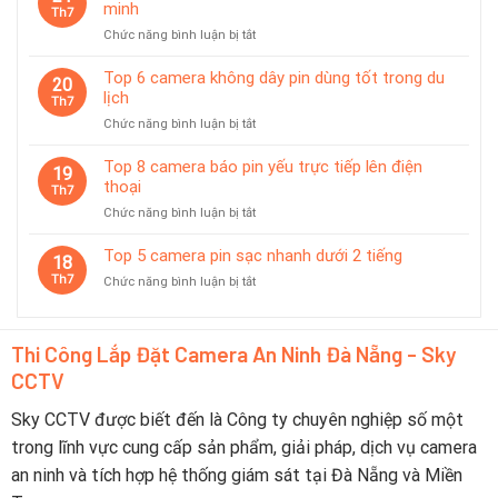
Được
sát
minh
Th7
Ưa
tạm
ở
Chức năng bình luận bị tắt
Chuộng
thời
Top
Tại
7
Top 6 camera không dây pin dùng tốt trong du
Đà
20
camera
lịch
Nẵng
Th7
có
2026
ở
Chức năng bình luận bị tắt
chế
–
Top
độ
Nên
6
Top 8 camera báo pin yếu trực tiếp lên điện
tiết
19
Chọn
camera
thoại
kiệm
Th7
Thương
không
pin
Hiệu
ở
Chức năng bình luận bị tắt
dây
thông
Nào?
Top
pin
minh
8
Top 5 camera pin sạc nhanh dưới 2 tiếng
dùng
18
camera
tốt
Th7
ở
Chức năng bình luận bị tắt
báo
trong
Top
pin
du
5
yếu
lịch
camera
trực
Thi Công Lắp Đặt Camera An Ninh Đà Nẵng - Sky
pin
tiếp
CCTV
sạc
lên
nhanh
điện
dưới
Sky CCTV được biết đến là Công ty chuyên nghiệp số một
thoại
2
trong lĩnh vực cung cấp sản phẩm, giải pháp, dịch vụ camera
tiếng
an ninh và tích hợp hệ thống giám sát tại Đà Nẵng và Miền