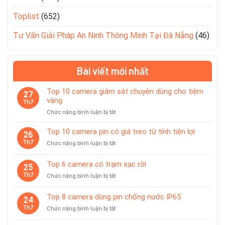
Toplist
(652)
Tư Vấn Giải Pháp An Ninh Thông Minh Tại Đà Nẵng
(46)
Bài viết mới nhất
Top 10 camera giám sát chuyên dùng cho tiệm
27
vàng
Th7
ở
Chức năng bình luận bị tắt
Top
10
Top 10 camera pin có giá treo từ tính tiện lợi
26
camera
Th7
ở
Chức năng bình luận bị tắt
giám
Top
sát
10
Top 6 camera có trạm sạc rời
chuyên
25
camera
dùng
Th7
ở
Chức năng bình luận bị tắt
pin
cho
Top
có
tiệm
6
giá
Top 8 camera dùng pin chống nước IP65
vàng
24
camera
treo
Th7
ở
Chức năng bình luận bị tắt
có
từ
Top
trạm
tính