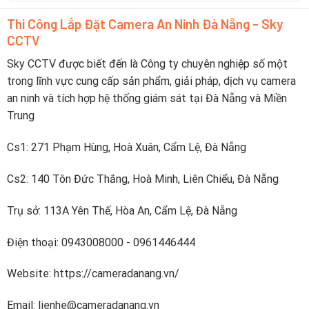
5
yếu
lịch
camera
trực
Thi Công Lắp Đặt Camera An Ninh Đà Nẵng - Sky
pin
tiếp
CCTV
sạc
lên
nhanh
điện
dưới
Sky CCTV được biết đến là Công ty chuyên nghiệp số một
thoại
2
trong lĩnh vực cung cấp sản phẩm, giải pháp, dịch vụ camera
tiếng
an ninh và tích hợp hệ thống giám sát tại Đà Nẵng và Miền
Trung
Cs1: 271 Phạm Hùng, Hoà Xuân, Cẩm Lệ, Đà Nẵng
Cs2: 140 Tôn Đức Thắng, Hoà Minh, Liên Chiểu, Đà Nẵng
Trụ sở: 113A Yên Thế, Hòa An, Cẩm Lệ, Đà Nẵng
Điện thoại: 0943008000 - 0961446444
Website: https://cameradanang.vn/
Email: lienhe@cameradanang.vn