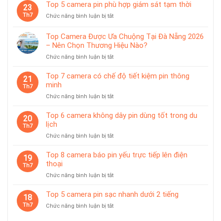
8
sạc
Top 5 camera pin phù hợp giám sát tạm thời
tiện
23
camera
rời
lợi
Th7
ở
Chức năng bình luận bị tắt
dùng
Top
pin
5
chống
Top Camera Được Ưa Chuộng Tại Đà Nẵng 2026
camera
nước
– Nên Chọn Thương Hiệu Nào?
pin
IP65
ở
Chức năng bình luận bị tắt
phù
Top
hợp
Camera
giám
Top 7 camera có chế độ tiết kiệm pin thông
21
Được
sát
minh
Th7
Ưa
tạm
ở
Chức năng bình luận bị tắt
Chuộng
thời
Top
Tại
7
Top 6 camera không dây pin dùng tốt trong du
Đà
20
camera
lịch
Nẵng
Th7
có
2026
ở
Chức năng bình luận bị tắt
chế
–
Top
độ
Nên
6
Top 8 camera báo pin yếu trực tiếp lên điện
tiết
19
Chọn
camera
thoại
kiệm
Th7
Thương
không
pin
Hiệu
ở
Chức năng bình luận bị tắt
dây
thông
Nào?
Top
pin
minh
8
Top 5 camera pin sạc nhanh dưới 2 tiếng
dùng
18
camera
tốt
Th7
ở
Chức năng bình luận bị tắt
báo
trong
Top
pin
du