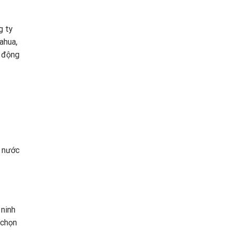
g ty
ahua,
t động
, nước
 ninh
 chọn