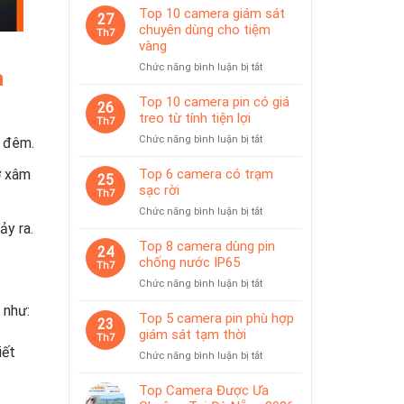
Top 10 camera giám sát
27
chuyên dùng cho tiệm
Th7
vàng
ở
Chức năng bình luận bị tắt
n
Top
10
Top 10 camera pin có giá
26
camera
treo từ tính tiện lợi
Th7
giám
ở
Chức năng bình luận bị tắt
à đêm.
sát
Top
chuyên
10
ơ xâm
Top 6 camera có trạm
dùng
25
camera
sạc rời
cho
Th7
pin
tiệm
ở
Chức năng bình luận bị tắt
có
vàng
ảy ra.
Top
giá
6
Top 8 camera dùng pin
treo
24
camera
chống nước IP65
từ
Th7
có
tính
ở
Chức năng bình luận bị tắt
trạm
tiện
Top
sạc
lợi
 như:
8
Top 5 camera pin phù hợp
rời
23
camera
giám sát tạm thời
Th7
dùng
iết
ở
Chức năng bình luận bị tắt
pin
Top
chống
5
Top Camera Được Ưa
nước
camera