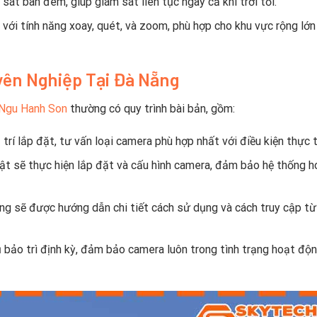
t ban đêm, giúp giám sát liên tục ngay cả khi trời tối.
i tính năng xoay, quét, và zoom, phù hợp cho khu vực rộng lớn
yên Nghiệp Tại Đà Nẵng
 Ngu Hanh Son
thường có quy trình bài bản, gồm:
trí lắp đặt, tư vấn loại camera phù hợp nhất với điều kiện thực t
ật sẽ thực hiện lắp đặt và cấu hình camera, đảm bảo hệ thống h
ng sẽ được hướng dẫn chi tiết cách sử dụng và cách truy cập từ
vụ bảo trì định kỳ, đảm bảo camera luôn trong tình trạng hoạt độ