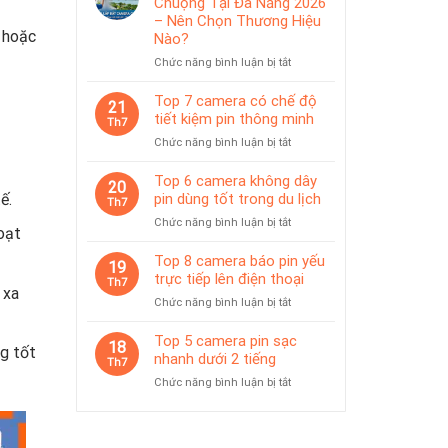
Chuộng Tại Đà Nẵng 2026
IP65
pin
– Nên Chọn Thương Hiệu
phù
 hoặc
Nào?
hợp
ở
Chức năng bình luận bị tắt
giám
Top
sát
Camera
Top 7 camera có chế độ
tạm
21
Được
thời
tiết kiệm pin thông minh
Th7
Ưa
ở
Chức năng bình luận bị tắt
Chuộng
Top
Tại
7
Top 6 camera không dây
Đà
20
camera
ế.
pin dùng tốt trong du lịch
Nẵng
Th7
có
2026
ở
Chức năng bình luận bị tắt
chế
oạt
–
Top
độ
Nên
6
Top 8 camera báo pin yếu
tiết
19
Chọn
camera
trực tiếp lên điện thoại
kiệm
Th7
Thương
không
 xa
pin
Hiệu
ở
Chức năng bình luận bị tắt
dây
thông
Nào?
Top
pin
minh
8
Top 5 camera pin sạc
dùng
18
ng tốt
camera
nhanh dưới 2 tiếng
tốt
Th7
báo
trong
ở
Chức năng bình luận bị tắt
pin
du
Top
yếu
lịch
5
trực
camera
tiếp