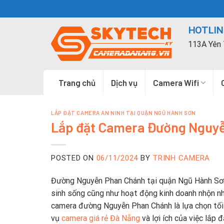
Skip
to
HOTLINE
content
113A Yên 
Trang chủ
Dịch vụ
Camera Wifi
LẮP ĐẶT CAMERA AN NINH TẠI QUẬN NGŨ HÀNH SƠN
Lắp đặt Camera Đường Nguy
POSTED ON
06/11/2024
BY
TRINH CAMERA
Đường Nguyễn Phan Chánh tại quận Ngũ Hành Sơn 
sinh sống cũng như hoạt động kinh doanh nhộn nhị
camera đường Nguyễn Phan Chánh là lựa chọn tối ưu
vụ
camera giá rẻ Đà Nẵng
và lợi ích của việc lắp 