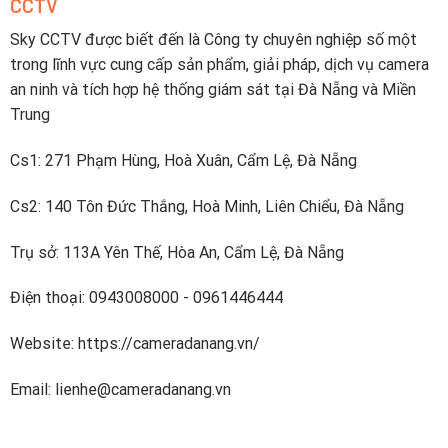
CCTV
sạc
lên
nhanh
điện
dưới
Sky CCTV được biết đến là Công ty chuyên nghiệp số một
thoại
2
trong lĩnh vực cung cấp sản phẩm, giải pháp, dịch vụ camera
tiếng
an ninh và tích hợp hệ thống giám sát tại Đà Nẵng và Miền
Trung
Cs1: 271 Phạm Hùng, Hoà Xuân, Cẩm Lệ, Đà Nẵng
Cs2: 140 Tôn Đức Thắng, Hoà Minh, Liên Chiểu, Đà Nẵng
Trụ sở: 113A Yên Thế, Hòa An, Cẩm Lệ, Đà Nẵng
Điện thoại: 0943008000 - 0961446444
Website: https://cameradanang.vn/
Email: lienhe@cameradanang.vn