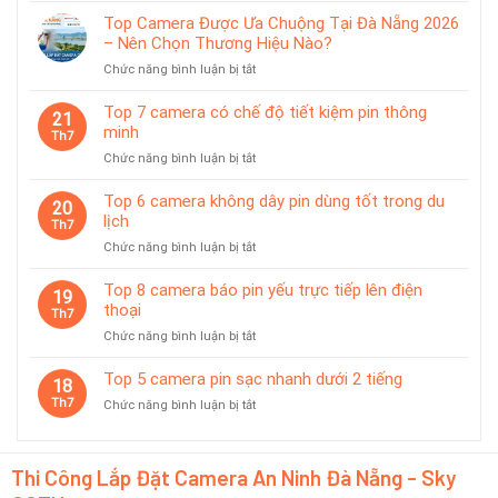
5
chống
Top Camera Được Ưa Chuộng Tại Đà Nẵng 2026
camera
nước
– Nên Chọn Thương Hiệu Nào?
pin
IP65
ở
Chức năng bình luận bị tắt
phù
Top
hợp
Camera
giám
Top 7 camera có chế độ tiết kiệm pin thông
21
Được
sát
minh
Th7
Ưa
tạm
ở
Chức năng bình luận bị tắt
Chuộng
thời
Top
Tại
7
Top 6 camera không dây pin dùng tốt trong du
Đà
20
camera
lịch
Nẵng
Th7
có
2026
ở
Chức năng bình luận bị tắt
chế
–
Top
độ
Nên
6
Top 8 camera báo pin yếu trực tiếp lên điện
tiết
19
Chọn
camera
thoại
kiệm
Th7
Thương
không
pin
Hiệu
ở
Chức năng bình luận bị tắt
dây
thông
Nào?
Top
pin
minh
8
Top 5 camera pin sạc nhanh dưới 2 tiếng
dùng
18
camera
tốt
Th7
ở
Chức năng bình luận bị tắt
báo
trong
Top
pin
du
5
yếu
lịch
camera
trực
Thi Công Lắp Đặt Camera An Ninh Đà Nẵng - Sky
pin
tiếp