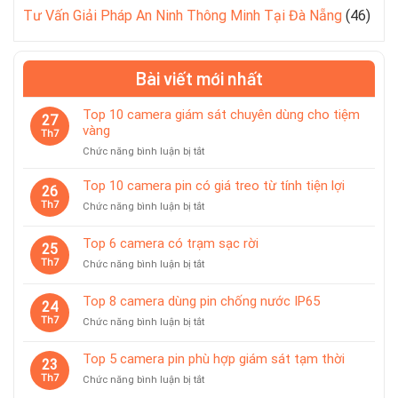
Tư Vấn Giải Pháp An Ninh Thông Minh Tại Đà Nẵng
(46)
Bài viết mới nhất
Top 10 camera giám sát chuyên dùng cho tiệm
27
vàng
Th7
ở
Chức năng bình luận bị tắt
Top
10
Top 10 camera pin có giá treo từ tính tiện lợi
26
camera
Th7
ở
Chức năng bình luận bị tắt
giám
Top
sát
10
Top 6 camera có trạm sạc rời
chuyên
25
camera
dùng
Th7
ở
Chức năng bình luận bị tắt
pin
cho
Top
có
tiệm
6
giá
Top 8 camera dùng pin chống nước IP65
vàng
24
camera
treo
Th7
ở
Chức năng bình luận bị tắt
có
từ
Top
trạm
tính
8
sạc
Top 5 camera pin phù hợp giám sát tạm thời
tiện
23
camera
rời
lợi
Th7
ở
Chức năng bình luận bị tắt
dùng
Top
pin