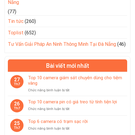
Nẵng
(77)
Tin tức
(260)
Toplist
(652)
Tư Vấn Giải Pháp An Ninh Thông Minh Tại Đà Nẵng
(46)
Bài viết mới nhất
Top 10 camera giám sát chuyên dùng cho tiệm
27
vàng
Th7
ở
Chức năng bình luận bị tắt
Top
10
Top 10 camera pin có giá treo từ tính tiện lợi
26
camera
Th7
ở
Chức năng bình luận bị tắt
giám
Top
sát
10
Top 6 camera có trạm sạc rời
chuyên
25
camera
dùng
Th7
ở
Chức năng bình luận bị tắt
pin
cho
Top
có