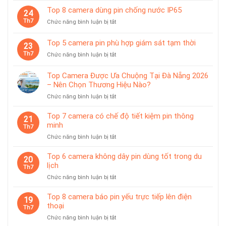
tiệm
6
giá
Top 8 camera dùng pin chống nước IP65
vàng
24
camera
treo
Th7
ở
Chức năng bình luận bị tắt
có
từ
Top
trạm
tính
8
sạc
Top 5 camera pin phù hợp giám sát tạm thời
tiện
23
camera
rời
lợi
Th7
ở
Chức năng bình luận bị tắt
dùng
Top
pin
5
chống
Top Camera Được Ưa Chuộng Tại Đà Nẵng 2026
camera
nước
– Nên Chọn Thương Hiệu Nào?
pin
IP65
ở
Chức năng bình luận bị tắt
phù
Top
hợp
Camera
giám
Top 7 camera có chế độ tiết kiệm pin thông
21
Được
sát
minh
Th7
Ưa
tạm
ở
Chức năng bình luận bị tắt
Chuộng
thời
Top
Tại
7
Top 6 camera không dây pin dùng tốt trong du
Đà
20
camera
lịch
Nẵng
Th7
có
2026
ở
Chức năng bình luận bị tắt
chế
–
Top
độ
Nên
6
Top 8 camera báo pin yếu trực tiếp lên điện
tiết
19
Chọn
camera
thoại
kiệm
Th7
Thương
không
pin
Hiệu
ở
Chức năng bình luận bị tắt
dây
thông
Nào?
Top