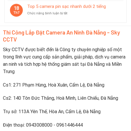
pin
minh
8
Top 5 camera pin sạc nhanh dưới 2 tiếng
dùng
18
camera
tốt
Th7
ở
Chức năng bình luận bị tắt
báo
trong
Top
pin
du
5
yếu
lịch
camera
trực
Thi Công Lắp Đặt Camera An Ninh Đà Nẵng - Sky
pin
tiếp
CCTV
sạc
lên
nhanh
điện
dưới
Sky CCTV được biết đến là Công ty chuyên nghiệp số một
thoại
2
trong lĩnh vực cung cấp sản phẩm, giải pháp, dịch vụ camera
tiếng
an ninh và tích hợp hệ thống giám sát tại Đà Nẵng và Miền
Trung
Cs1: 271 Phạm Hùng, Hoà Xuân, Cẩm Lệ, Đà Nẵng
Cs2: 140 Tôn Đức Thắng, Hoà Minh, Liên Chiểu, Đà Nẵng
Trụ sở: 113A Yên Thế, Hòa An, Cẩm Lệ, Đà Nẵng
Điện thoại: 0943008000 - 0961446444