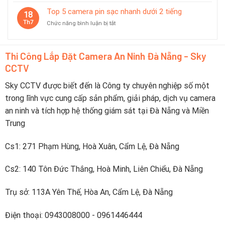
Top
pin
minh
8
Top 5 camera pin sạc nhanh dưới 2 tiếng
dùng
18
camera
tốt
Th7
ở
Chức năng bình luận bị tắt
báo
trong
Top
pin
du
5
yếu
lịch
camera
trực
Thi Công Lắp Đặt Camera An Ninh Đà Nẵng - Sky
pin
tiếp
CCTV
sạc
lên
nhanh
điện
dưới
Sky CCTV được biết đến là Công ty chuyên nghiệp số một
thoại
2
trong lĩnh vực cung cấp sản phẩm, giải pháp, dịch vụ camera
tiếng
an ninh và tích hợp hệ thống giám sát tại Đà Nẵng và Miền
Trung
Cs1: 271 Phạm Hùng, Hoà Xuân, Cẩm Lệ, Đà Nẵng
Cs2: 140 Tôn Đức Thắng, Hoà Minh, Liên Chiểu, Đà Nẵng
Trụ sở: 113A Yên Thế, Hòa An, Cẩm Lệ, Đà Nẵng
Điện thoại: 0943008000 - 0961446444