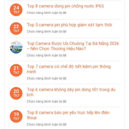
tiệm
6
giá
Top 8 camera dùng pin chống nước IP65
vàng
24
camera
treo
Th7
ở
Chức năng bình luận bị tắt
có
từ
Top
trạm
tính
8
sạc
Top 5 camera pin phù hợp giám sát tạm thời
tiện
23
camera
rời
lợi
Th7
ở
Chức năng bình luận bị tắt
dùng
Top
pin
5
chống
Top Camera Được Ưa Chuộng Tại Đà Nẵng 2026
camera
nước
– Nên Chọn Thương Hiệu Nào?
pin
IP65
ở
Chức năng bình luận bị tắt
phù
Top
hợp
Camera
giám
Top 7 camera có chế độ tiết kiệm pin thông
21
Được
sát
minh
Th7
Ưa
tạm
ở
Chức năng bình luận bị tắt
Chuộng
thời
Top
Tại
7
Top 6 camera không dây pin dùng tốt trong du
Đà
20
camera
lịch
Nẵng
Th7
có
2026
ở
Chức năng bình luận bị tắt
chế
–
Top
độ
Nên
6
Top 8 camera báo pin yếu trực tiếp lên điện
tiết
19
Chọn
camera
thoại
kiệm
Th7
Thương
không
pin
Hiệu
ở
Chức năng bình luận bị tắt
dây
thông
Nào?