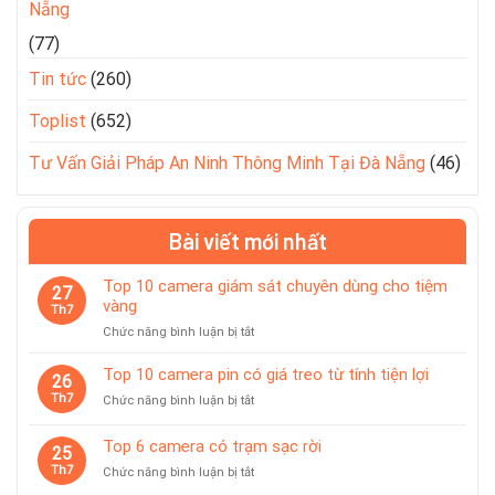
Nẵng
(77)
Tin tức
(260)
Toplist
(652)
Tư Vấn Giải Pháp An Ninh Thông Minh Tại Đà Nẵng
(46)
Bài viết mới nhất
Top 10 camera giám sát chuyên dùng cho tiệm
27
vàng
Th7
ở
Chức năng bình luận bị tắt
Top
10
Top 10 camera pin có giá treo từ tính tiện lợi
26
camera
Th7
ở
Chức năng bình luận bị tắt
giám
Top
sát
10
Top 6 camera có trạm sạc rời
chuyên
25
camera
dùng
Th7
ở
Chức năng bình luận bị tắt
pin
cho
Top
có