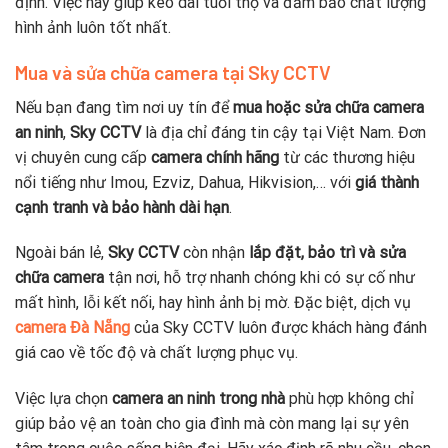
định. Việc này giúp kéo dài tuổi thọ và đảm bảo chất lượng
hình ảnh luôn tốt nhất.
Mua và sửa chữa camera tại Sky CCTV
Nếu bạn đang tìm nơi uy tín để
mua hoặc sửa chữa camera
an ninh
,
Sky CCTV
là địa chỉ đáng tin cậy tại Việt Nam. Đơn
vị chuyên cung cấp
camera chính hãng
từ các thương hiệu
nổi tiếng như Imou, Ezviz, Dahua, Hikvision,… với
giá thành
cạnh tranh và bảo hành dài hạn
.
Ngoài bán lẻ,
Sky CCTV
còn nhận
lắp đặt, bảo trì và sửa
chữa camera
tận nơi, hỗ trợ nhanh chóng khi có sự cố như
mất hình, lỗi kết nối, hay hình ảnh bị mờ. Đặc biệt, dịch vụ
camera Đà Nẵng
của Sky CCTV luôn được khách hàng đánh
giá cao về tốc độ và chất lượng phục vụ.
Việc lựa chọn
camera an ninh trong nhà
phù hợp không chỉ
giúp bảo vệ an toàn cho gia đình mà còn mang lại sự yên