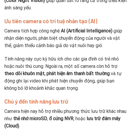
(Color Night Vision)
giúp quan sát rõ ràng cả trong điều kiện
ánh sáng yếu.
Ưu tiên camera có trí tuệ nhân tạo (AI)
Camera tích hợp công nghệ
AI (Artificial Intelligence)
giúp
nhận diện người, phân biệt chuyển động của người và vật
thể, giảm thiểu cảnh báo giả do vật nuôi hay gió.
Tính năng này cực kỳ hữu ích cho các gia đình có trẻ nhỏ
hoặc nuôi thú cưng. Ngoài ra, một số camera còn hỗ trợ
theo dõi khuôn mặt, phát hiện âm thanh bất thường
và tự
động ghi lại video khi phát hiện chuyển động, giúp bạn
không bỏ lỡ khoảnh khắc quan trọng.
Chú ý đến tính năng lưu trữ
Camera hiện nay hỗ trợ nhiều phương thức lưu trữ khác nhau
như
thẻ nhớ microSD
,
ổ cứng NVR
, hoặc
lưu trữ đám mây
(Cloud)
.