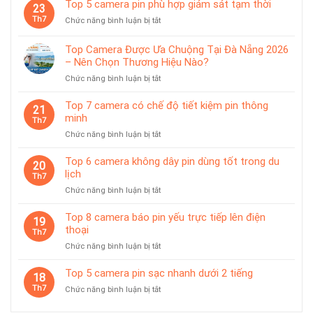
sạc
Top 5 camera pin phù hợp giám sát tạm thời
tiện
23
camera
rời
lợi
Th7
ở
Chức năng bình luận bị tắt
dùng
Top
pin
5
chống
Top Camera Được Ưa Chuộng Tại Đà Nẵng 2026
camera
nước
– Nên Chọn Thương Hiệu Nào?
pin
IP65
ở
Chức năng bình luận bị tắt
phù
Top
hợp
Camera
giám
Top 7 camera có chế độ tiết kiệm pin thông
21
Được
sát
minh
Th7
Ưa
tạm
ở
Chức năng bình luận bị tắt
Chuộng
thời
Top
Tại
7
Top 6 camera không dây pin dùng tốt trong du
Đà
20
camera
lịch
Nẵng
Th7
có
2026
ở
Chức năng bình luận bị tắt
chế
–
Top
độ
Nên
6
Top 8 camera báo pin yếu trực tiếp lên điện
tiết
19
Chọn
camera
thoại
kiệm
Th7
Thương
không
pin
Hiệu
ở
Chức năng bình luận bị tắt
dây
thông
Nào?
Top
pin
minh
8
Top 5 camera pin sạc nhanh dưới 2 tiếng
dùng
18
camera
tốt
Th7
ở
Chức năng bình luận bị tắt
báo
trong
Top
pin
du
5