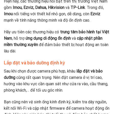
Hiện nay, các thương hiệu nổi bật trên thị trường Việt Nam
gồm
Imou, Ezviz, Dahua, Hikvision
và
TP-Link
. Trong đó,
Imou
nổi tiếng với thiết kế nhỏ gọn, dễ dùng, còn
Ezviz
mạnh về tính năng thông minh và độ ổn định cao.
Hãy ưu tiên các thương hiệu có
trung tâm bảo hành tại Việt
Nam
, hỗ trợ
ứng dụng di động ổn định
và
cập nhật phần
mềm thường xuyên
để đảm bảo thiết bị hoạt động an toàn
lâu dài.
Lắp đặt và bảo dưỡng định kỳ
Sau khi chọn được camera phù hợp, khâu
lắp đặt và bảo
dưỡng
cũng rất quan trọng. Nên đặt camera ở vị trí cao,
hướng vào khu vực cần quan sát như cửa ra vào, cầu thang,
phòng khách,… để tối ưu góc nhìn.
Bạn cũng nên vệ sinh ống kính định kỳ, kiểm tra dây nguồn,
kết nối Wi-Fi và cập nhật firmware để camera hoạt động ổn