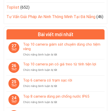
Toplist
(652)
Tư Vấn Giải Pháp An Ninh Thông Minh Tại Đà Nẵng
(46)
Bài viết mới nhất
Top 10 camera giám sát chuyên dùng cho tiệm
27
vàng
Th7
ở
Chức năng bình luận bị tắt
Top
10
Top 10 camera pin có giá treo từ tính tiện lợi
26
camera
Th7
ở
Chức năng bình luận bị tắt
giám
Top
sát
10
Top 6 camera có trạm sạc rời
chuyên
25
camera
dùng
Th7
ở
Chức năng bình luận bị tắt
pin
cho
Top
có
tiệm
6
giá
Top 8 camera dùng pin chống nước IP65
vàng
24
camera
treo
Th7
ở
Chức năng bình luận bị tắt
có
từ
Top
trạm
tính
8