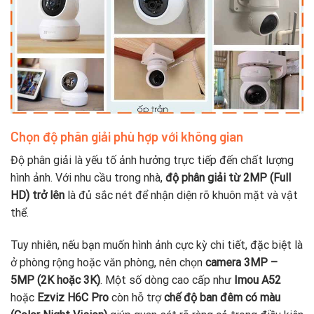
Chọn độ phân giải phù hợp với không gian
Độ phân giải là yếu tố ảnh hưởng trực tiếp đến chất lượng
hình ảnh. Với nhu cầu trong nhà,
độ phân giải từ 2MP (Full
HD) trở lên
là đủ sắc nét để nhận diện rõ khuôn mặt và vật
thể.
Tuy nhiên, nếu bạn muốn hình ảnh cực kỳ chi tiết, đặc biệt là
ở phòng rộng hoặc văn phòng, nên chọn
camera 3MP –
5MP (2K hoặc 3K)
. Một số dòng cao cấp như
Imou A52
hoặc
Ezviz H6C Pro
còn hỗ trợ
chế độ ban đêm có màu