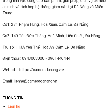
trong lĩnh vực cung cấp sản phẩm, giải pháp, dịch vụ camera
tiếng
an ninh và tích hợp hệ thống giám sát tại Đà Nẵng và Miền
Trung
Cs1: 271 Phạm Hùng, Hoà Xuân, Cẩm Lệ, Đà Nẵng
Cs2: 140 Tôn Đức Thắng, Hoà Minh, Liên Chiểu, Đà Nẵng
Trụ sở: 113A Yên Thế, Hòa An, Cẩm Lệ, Đà Nẵng
Điện thoại: 0943008000 - 0961446444
Website: https://cameradanang.vn/
Email: lienhe@cameradanang.vn
THÔNG TIN
Liên hệ