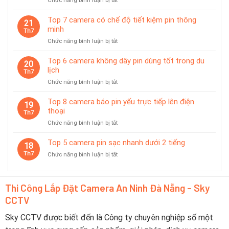
Chức năng bình luận bị tắt
phù
Top
hợp
Camera
giám
Top 7 camera có chế độ tiết kiệm pin thông
21
Được
sát
minh
Th7
Ưa
tạm
ở
Chức năng bình luận bị tắt
Chuộng
thời
Top
Tại
7
Top 6 camera không dây pin dùng tốt trong du
Đà
20
camera
lịch
Nẵng
Th7
có
2026
ở
Chức năng bình luận bị tắt
chế
–
Top
độ
Nên
6
Top 8 camera báo pin yếu trực tiếp lên điện
tiết
19
Chọn
camera
thoại
kiệm
Th7
Thương
không
pin
Hiệu
ở
Chức năng bình luận bị tắt
dây
thông
Nào?
Top
pin
minh
8
Top 5 camera pin sạc nhanh dưới 2 tiếng
dùng
18
camera
tốt
Th7
ở
Chức năng bình luận bị tắt
báo
trong
Top
pin
du
5
yếu
lịch
camera
trực
Thi Công Lắp Đặt Camera An Ninh Đà Nẵng - Sky
pin
tiếp
CCTV
sạc
lên
nhanh
điện
dưới
Sky CCTV được biết đến là Công ty chuyên nghiệp số một
thoại
2