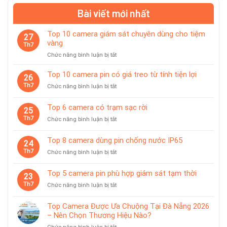
Bài viết mới nhất
Top 10 camera giám sát chuyên dùng cho tiệm
27
vàng
Th7
ở
Chức năng bình luận bị tắt
Top
10
Top 10 camera pin có giá treo từ tính tiện lợi
26
camera
Th7
ở
Chức năng bình luận bị tắt
giám
Top
sát
10
Top 6 camera có trạm sạc rời
chuyên
25
camera
dùng
Th7
ở
Chức năng bình luận bị tắt
pin
cho
Top
có
tiệm
6
giá
Top 8 camera dùng pin chống nước IP65
vàng
24
camera
treo
Th7
ở
Chức năng bình luận bị tắt
có
từ
Top
trạm
tính
8
sạc
Top 5 camera pin phù hợp giám sát tạm thời
tiện
23
camera
rời
lợi
Th7
ở
Chức năng bình luận bị tắt
dùng
Top
pin
5
chống
Top Camera Được Ưa Chuộng Tại Đà Nẵng 2026
camera
nước
– Nên Chọn Thương Hiệu Nào?
pin
IP65
ở