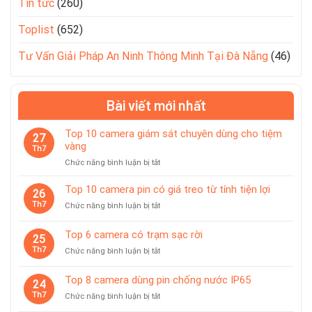
Tin tức
(260)
Toplist
(652)
Tư Vấn Giải Pháp An Ninh Thông Minh Tại Đà Nẵng
(46)
Bài viết mới nhất
Top 10 camera giám sát chuyên dùng cho tiệm
27
vàng
Th7
ở
Chức năng bình luận bị tắt
Top
10
Top 10 camera pin có giá treo từ tính tiện lợi
26
camera
Th7
ở
Chức năng bình luận bị tắt
giám
Top
sát
10
Top 6 camera có trạm sạc rời
chuyên
25
camera
dùng
Th7
ở
Chức năng bình luận bị tắt
pin
cho
Top
có
tiệm
6
giá
Top 8 camera dùng pin chống nước IP65
vàng
24
camera
treo
Th7
ở
Chức năng bình luận bị tắt
có
từ
Top
trạm
tính