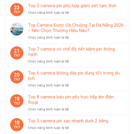
8
sạc
Top 5 camera pin phù hợp giám sát tạm thời
tiện
23
camera
rời
lợi
Th7
ở
Chức năng bình luận bị tắt
dùng
Top
pin
5
chống
Top Camera Được Ưa Chuộng Tại Đà Nẵng 2026
camera
nước
– Nên Chọn Thương Hiệu Nào?
pin
IP65
ở
Chức năng bình luận bị tắt
phù
Top
hợp
Camera
giám
Top 7 camera có chế độ tiết kiệm pin thông
21
Được
sát
minh
Th7
Ưa
tạm
ở
Chức năng bình luận bị tắt
Chuộng
thời
Top
Tại
7
Top 6 camera không dây pin dùng tốt trong du
Đà
20
camera
lịch
Nẵng
Th7
có
2026
ở
Chức năng bình luận bị tắt
chế
–
Top
độ
Nên
6
Top 8 camera báo pin yếu trực tiếp lên điện
tiết
19
Chọn
camera
thoại
kiệm
Th7
Thương
không
pin
Hiệu
ở
Chức năng bình luận bị tắt
dây
thông
Nào?
Top
pin
minh
8
Top 5 camera pin sạc nhanh dưới 2 tiếng
dùng
18
camera
tốt
Th7
ở
Chức năng bình luận bị tắt
báo
trong
Top