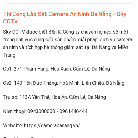
pin
du
5
yếu
lịch
camera
trực
Thi Công Lắp Đặt Camera An Ninh Đà Nẵng - Sky
pin
tiếp
CCTV
sạc
lên
nhanh
điện
dưới
Sky CCTV được biết đến là Công ty chuyên nghiệp số một
thoại
2
trong lĩnh vực cung cấp sản phẩm, giải pháp, dịch vụ camera
tiếng
an ninh và tích hợp hệ thống giám sát tại Đà Nẵng và Miền
Trung
Cs1: 271 Phạm Hùng, Hoà Xuân, Cẩm Lệ, Đà Nẵng
Cs2: 140 Tôn Đức Thắng, Hoà Minh, Liên Chiểu, Đà Nẵng
Trụ sở: 113A Yên Thế, Hòa An, Cẩm Lệ, Đà Nẵng
Điện thoại: 0943008000 - 0961446444
Website: https://cameradanang.vn/