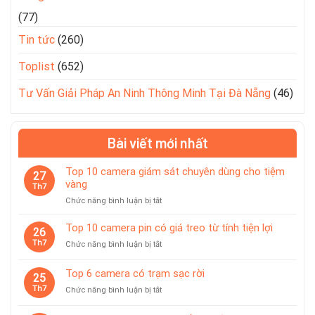
(77)
Tin tức
(260)
Toplist
(652)
Tư Vấn Giải Pháp An Ninh Thông Minh Tại Đà Nẵng
(46)
Bài viết mới nhất
Top 10 camera giám sát chuyên dùng cho tiệm
27
vàng
Th7
ở
Chức năng bình luận bị tắt
Top
10
Top 10 camera pin có giá treo từ tính tiện lợi
26
camera
Th7
ở
Chức năng bình luận bị tắt
giám
Top
sát
10
Top 6 camera có trạm sạc rời
chuyên
25
camera
dùng
Th7
ở
Chức năng bình luận bị tắt
pin
cho
Top
có
tiệm
6