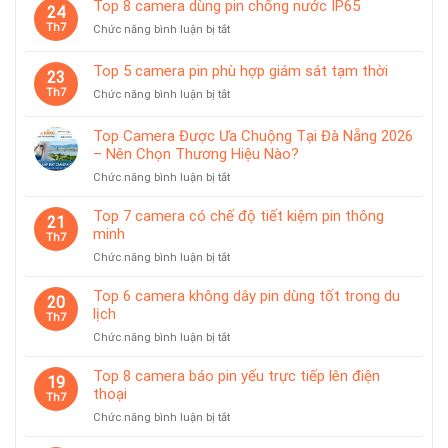
giá
Top 8 camera dùng pin chống nước IP65
vàng
24
camera
treo
Th7
ở
Chức năng bình luận bị tắt
có
từ
Top
trạm
tính
8
sạc
Top 5 camera pin phù hợp giám sát tạm thời
tiện
23
camera
rời
lợi
Th7
ở
Chức năng bình luận bị tắt
dùng
Top
pin
5
chống
Top Camera Được Ưa Chuộng Tại Đà Nẵng 2026
camera
nước
– Nên Chọn Thương Hiệu Nào?
pin
IP65
ở
Chức năng bình luận bị tắt
phù
Top
hợp
Camera
giám
Top 7 camera có chế độ tiết kiệm pin thông
21
Được
sát
minh
Th7
Ưa
tạm
ở
Chức năng bình luận bị tắt
Chuộng
thời
Top
Tại
7
Top 6 camera không dây pin dùng tốt trong du
Đà
20
camera
lịch
Nẵng
Th7
có
2026
ở
Chức năng bình luận bị tắt
chế
–
Top
độ
Nên
6
Top 8 camera báo pin yếu trực tiếp lên điện
tiết
19
Chọn
camera
thoại
kiệm
Th7
Thương
không
pin
Hiệu
ở
Chức năng bình luận bị tắt
dây
thông
Nào?
Top
pin
minh