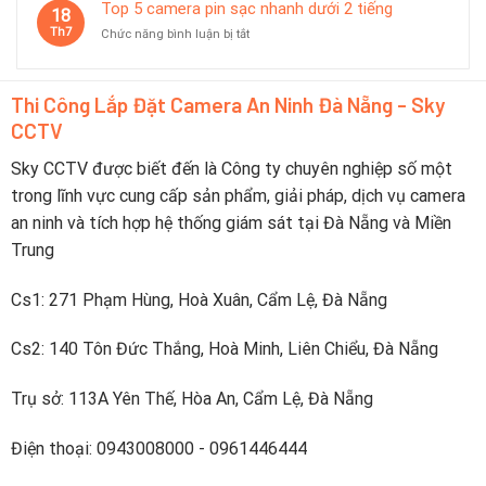
8
Top 5 camera pin sạc nhanh dưới 2 tiếng
dùng
18
camera
tốt
Th7
ở
Chức năng bình luận bị tắt
báo
trong
Top
pin
du
5
yếu
lịch
camera
trực
Thi Công Lắp Đặt Camera An Ninh Đà Nẵng - Sky
pin
tiếp
CCTV
sạc
lên
nhanh
điện
dưới
Sky CCTV được biết đến là Công ty chuyên nghiệp số một
thoại
2
trong lĩnh vực cung cấp sản phẩm, giải pháp, dịch vụ camera
tiếng
an ninh và tích hợp hệ thống giám sát tại Đà Nẵng và Miền
Trung
Cs1: 271 Phạm Hùng, Hoà Xuân, Cẩm Lệ, Đà Nẵng
Cs2: 140 Tôn Đức Thắng, Hoà Minh, Liên Chiểu, Đà Nẵng
Trụ sở: 113A Yên Thế, Hòa An, Cẩm Lệ, Đà Nẵng
Điện thoại: 0943008000 - 0961446444