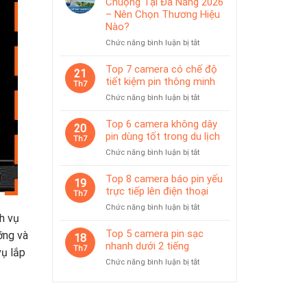
Chuộng Tại Đà Nẵng 2026
IP65
pin
– Nên Chọn Thương Hiệu
phù
Nào?
hợp
ở
Chức năng bình luận bị tắt
giám
Top
sát
Camera
Top 7 camera có chế độ
tạm
21
Được
thời
tiết kiệm pin thông minh
Th7
Ưa
ở
Chức năng bình luận bị tắt
Chuộng
Top
Tại
7
Top 6 camera không dây
Đà
20
camera
pin dùng tốt trong du lịch
Nẵng
Th7
có
2026
ở
Chức năng bình luận bị tắt
chế
–
Top
độ
Nên
6
Top 8 camera báo pin yếu
tiết
19
Chọn
camera
trực tiếp lên điện thoại
kiệm
Th7
Thương
không
pin
Hiệu
ở
Chức năng bình luận bị tắt
dây
thông
h vụ
Nào?
Top
pin
minh
8
Top 5 camera pin sạc
ỡng và
dùng
18
camera
nhanh dưới 2 tiếng
tốt
Th7
vụ lắp
báo
trong
ở
Chức năng bình luận bị tắt
pin
du
Top
yếu
lịch
5
trực
camera
tiếp