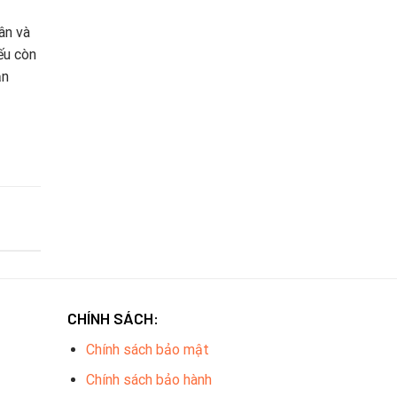
pin
lên
sạc
điện
ân và
nhanh
thoại
dưới
ếu còn
2
ạn
tiếng
CHÍNH SÁCH:
Chính sách bảo mật
Chính sách bảo hành