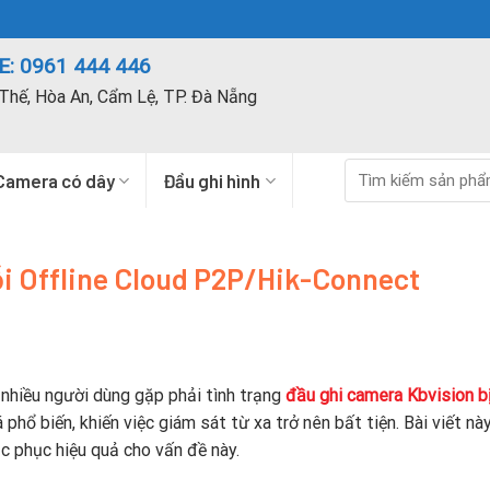
: 0961 444 446
Thế, Hòa An, Cẩm Lệ, TP. Đà Nẵng
Tìm
Camera có dây
Đầu ghi hình
kiếm:
lỗi Offline Cloud P2P/Hik-Connect
 nhiều người dùng gặp phải tình trạng
đầu ghi camera Kbvision bị
á phổ biến, khiến việc giám sát từ xa trở nên bất tiện. Bài viết nà
c phục hiệu quả cho vấn đề này.