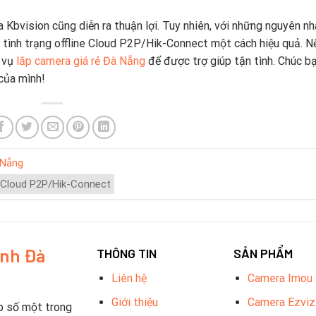
a Kbvision cũng diễn ra thuận lợi. Tuy nhiên, với những nguyên nh
c tình trạng offline Cloud P2P/Hik-Connect một cách hiệu quả. N
h vụ
lắp camera giá rẻ Đà Nẵng
để được trợ giúp tận tình. Chúc b
 của mình!
 Nẵng
ne Cloud P2P/Hik-Connect
inh Đà
THÔNG TIN
SẢN PHẨM
Liên hệ
Camera Imou
Giới thiệu
Camera Ezviz
p số một trong