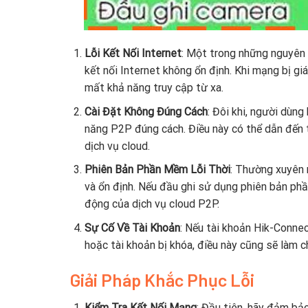
Lỗi Kết Nối Internet
: Một trong những nguyên n
kết nối Internet không ổn định. Khi mạng bị giá
mất khả năng truy cập từ xa.
Cài Đặt Không Đúng Cách
: Đôi khi, người dùn
năng P2P đúng cách. Điều này có thể dẫn đến 
dịch vụ cloud.
Phiên Bản Phần Mềm Lỗi Thời
: Thường xuyên 
và ổn định. Nếu đầu ghi sử dụng phiên bản phầ
động của dịch vụ cloud P2P.
Sự Cố Về Tài Khoản
: Nếu tài khoản Hik-Conne
hoặc tài khoản bị khóa, điều này cũng sẽ làm c
Giải Pháp Khắc Phục Lỗi
Kiểm Tra Kết Nối Mạng
: Đầu tiên, hãy đảm bả