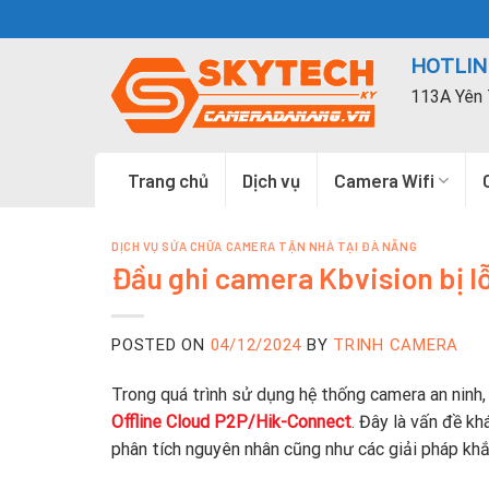
Skip
to
HOTLINE
content
113A Yên 
Trang chủ
Dịch vụ
Camera Wifi
DỊCH VỤ SỬA CHỮA CAMERA TẬN NHÀ TẠI ĐÀ NẴNG
Đầu ghi camera Kbvision bị 
POSTED ON
04/12/2024
BY
TRINH CAMERA
Trong quá trình sử dụng hệ thống camera an ninh,
Offline Cloud P2P/Hik-Connect
. Đây là vấn đề kh
phân tích nguyên nhân cũng như các giải pháp khắ