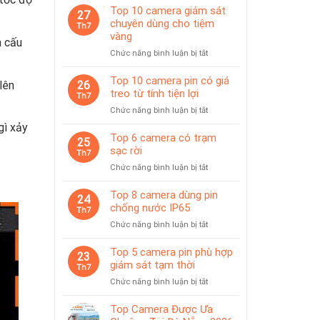
Top 10 camera giám sát
27
chuyên dùng cho tiệm
Th7
vàng
n cấu
ở
Chức năng bình luận bị tắt
Top
10
Top 10 camera pin có giá
lên
26
camera
treo từ tính tiện lợi
Th7
giám
ở
Chức năng bình luận bị tắt
sát
Top
chuyên
gì xảy
10
Top 6 camera có trạm
dùng
25
camera
sạc rời
cho
Th7
pin
tiệm
ở
Chức năng bình luận bị tắt
có
vàng
Top
giá
6
Top 8 camera dùng pin
treo
24
camera
chống nước IP65
từ
Th7
có
tính
ở
Chức năng bình luận bị tắt
trạm
tiện
Top
sạc
lợi
8
Top 5 camera pin phù hợp
rời
23
camera
giám sát tạm thời
Th7
dùng
ở
Chức năng bình luận bị tắt
pin
Top
chống
5
Top Camera Được Ưa
nước
camera