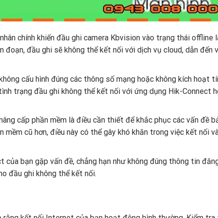
hân chính khiến đầu ghi camera Kbvision vào trạng thái offline l
n đoạn, đầu ghi sẽ không thể kết nối với dịch vụ cloud, dẫn đến 
g không cấu hình đúng các thông số mạng hoặc không kích hoạt tí
tình trạng đầu ghi không thể kết nối với ứng dụng Hik-Connect 
nâng cấp phần mềm là điều cần thiết để khắc phục các vấn đề 
n mềm cũ hơn, điều này có thể gây khó khăn trong việc kết nối v
ct của bạn gặp vấn đề, chẳng hạn như không đúng thông tin đăn
ho đầu ghi không thể kết nối.
o rằng kết nối Internet của bạn hoạt động bình thường. Kiểm tra