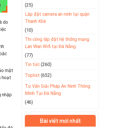
(25)
Lắp đặt camera an ninh tại quận
Thanh Khê
à do
việc
(10)
Thi công lắp đặt hệ thống mạng
nh
Lan Wan Wifi tại Đà Nẵng
hoặc
(77)
Tin tức
(260)
bảo mật
Toplist
(652)
à hoạt
Tư Vấn Giải Pháp An Ninh Thông
Minh Tại Đà Nẵng
g nhập
(46)
Bài viết mới nhất
 tốc độ