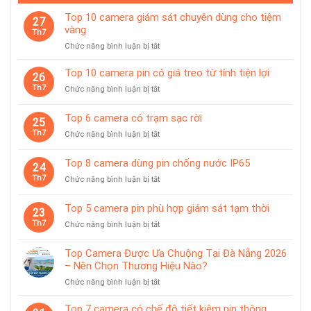
Top 10 camera giám sát chuyên dùng cho tiệm
27
vàng
Th7
ở
Chức năng bình luận bị tắt
Top
10
Top 10 camera pin có giá treo từ tính tiện lợi
26
camera
Th7
ở
Chức năng bình luận bị tắt
giám
Top
sát
10
Top 6 camera có trạm sạc rời
chuyên
25
camera
dùng
Th7
ở
Chức năng bình luận bị tắt
pin
cho
Top
có
tiệm
6
giá
Top 8 camera dùng pin chống nước IP65
vàng
24
camera
treo
Th7
ở
Chức năng bình luận bị tắt
có
từ
Top
trạm
tính
8
sạc
Top 5 camera pin phù hợp giám sát tạm thời
tiện
23
camera
rời
lợi
Th7
ở
Chức năng bình luận bị tắt
dùng
Top
pin
5
chống
Top Camera Được Ưa Chuộng Tại Đà Nẵng 2026
camera
nước
– Nên Chọn Thương Hiệu Nào?
pin
IP65
ở
Chức năng bình luận bị tắt
phù
Top
hợp
Camera
giám
Top 7 camera có chế độ tiết kiệm pin thông