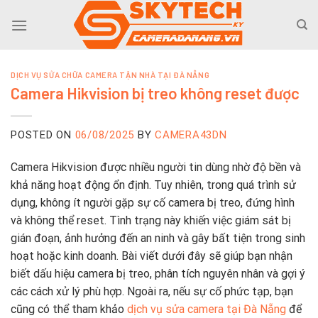
Skip
to
content
DỊCH VỤ SỬA CHỮA CAMERA TẬN NHÀ TẠI ĐÀ NẴNG
Camera Hikvision bị treo không reset được
POSTED ON
06/08/2025
BY
CAMERA43DN
Camera Hikvision được nhiều người tin dùng nhờ độ bền và
khả năng hoạt động ổn định. Tuy nhiên, trong quá trình sử
dụng, không ít người gặp sự cố camera bị treo, đứng hình
và không thể reset. Tình trạng này khiến việc giám sát bị
gián đoạn, ảnh hưởng đến an ninh và gây bất tiện trong sinh
hoạt hoặc kinh doanh. Bài viết dưới đây sẽ giúp bạn nhận
biết dấu hiệu camera bị treo, phân tích nguyên nhân và gợi ý
các cách xử lý phù hợp. Ngoài ra, nếu sự cố phức tạp, bạn
cũng có thể tham khảo
dịch vụ sửa camera tại Đà Nẵng
để