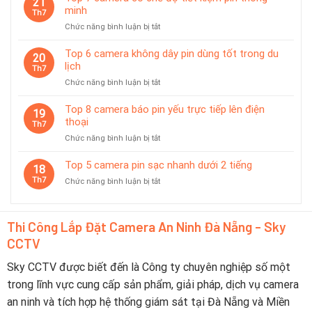
21
Được
sát
minh
Th7
Ưa
tạm
ở
Chức năng bình luận bị tắt
Chuộng
thời
Top
Tại
7
Top 6 camera không dây pin dùng tốt trong du
Đà
20
camera
lịch
Nẵng
Th7
có
2026
ở
Chức năng bình luận bị tắt
chế
–
Top
độ
Nên
6
Top 8 camera báo pin yếu trực tiếp lên điện
tiết
19
Chọn
camera
thoại
kiệm
Th7
Thương
không
pin
Hiệu
ở
Chức năng bình luận bị tắt
dây
thông
Nào?
Top
pin
minh
8
Top 5 camera pin sạc nhanh dưới 2 tiếng
dùng
18
camera
tốt
Th7
ở
Chức năng bình luận bị tắt
báo
trong
Top
pin
du
5
yếu
lịch
camera
trực
Thi Công Lắp Đặt Camera An Ninh Đà Nẵng - Sky
pin
tiếp
CCTV
sạc
lên
nhanh
điện
dưới
Sky CCTV được biết đến là Công ty chuyên nghiệp số một
thoại
2
trong lĩnh vực cung cấp sản phẩm, giải pháp, dịch vụ camera
tiếng
an ninh và tích hợp hệ thống giám sát tại Đà Nẵng và Miền