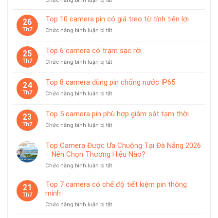
Chức năng bình luận bị tắt
Top
10
Top 10 camera pin có giá treo từ tính tiện lợi
26
camera
Th7
ở
Chức năng bình luận bị tắt
giám
Top
sát
10
Top 6 camera có trạm sạc rời
chuyên
25
camera
dùng
Th7
ở
Chức năng bình luận bị tắt
pin
cho
Top
có
tiệm
6
giá
Top 8 camera dùng pin chống nước IP65
vàng
24
camera
treo
Th7
ở
Chức năng bình luận bị tắt
có
từ
Top
trạm
tính
8
sạc
Top 5 camera pin phù hợp giám sát tạm thời
tiện
23
camera
rời
lợi
Th7
ở
Chức năng bình luận bị tắt
dùng
Top
pin
5
chống
Top Camera Được Ưa Chuộng Tại Đà Nẵng 2026
camera
nước
– Nên Chọn Thương Hiệu Nào?
pin
IP65
ở
Chức năng bình luận bị tắt
phù
Top
hợp
Camera
giám
Top 7 camera có chế độ tiết kiệm pin thông
21
Được
sát
minh
Th7
Ưa
tạm
ở
Chức năng bình luận bị tắt
Chuộng
thời
Top
Tại