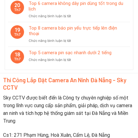
7
Top 6 camera không dây pin dùng tốt trong du
Đà
20
camera
lịch
Nẵng
Th7
có
2026
ở
Chức năng bình luận bị tắt
chế
–
Top
độ
Nên
6
Top 8 camera báo pin yếu trực tiếp lên điện
tiết
19
Chọn
camera
thoại
kiệm
Th7
Thương
không
pin
Hiệu
ở
Chức năng bình luận bị tắt
dây
thông
Nào?
Top
pin
minh
8
Top 5 camera pin sạc nhanh dưới 2 tiếng
dùng
18
camera
tốt
Th7
ở
Chức năng bình luận bị tắt
báo
trong
Top
pin
du
5
yếu
lịch
camera
trực
Thi Công Lắp Đặt Camera An Ninh Đà Nẵng - Sky
pin
tiếp
CCTV
sạc
lên
nhanh
điện
dưới
Sky CCTV được biết đến là Công ty chuyên nghiệp số một
thoại
2
trong lĩnh vực cung cấp sản phẩm, giải pháp, dịch vụ camera
tiếng
an ninh và tích hợp hệ thống giám sát tại Đà Nẵng và Miền
Trung
Cs1: 271 Phạm Hùng, Hoà Xuân, Cẩm Lệ, Đà Nẵng