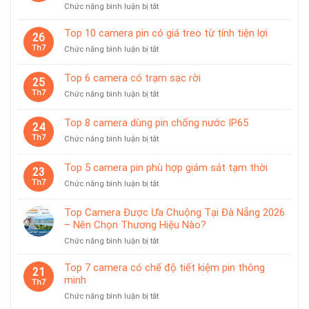
ở
Chức năng bình luận bị tắt
Top
10
Top 10 camera pin có giá treo từ tính tiện lợi
26
camera
Th7
ở
Chức năng bình luận bị tắt
giám
Top
sát
10
Top 6 camera có trạm sạc rời
chuyên
25
camera
dùng
Th7
ở
Chức năng bình luận bị tắt
pin
cho
Top
có
tiệm
6
giá
Top 8 camera dùng pin chống nước IP65
vàng
24
camera
treo
Th7
ở
Chức năng bình luận bị tắt
có
từ
Top
trạm
tính
8
sạc
Top 5 camera pin phù hợp giám sát tạm thời
tiện
23
camera
rời
lợi
Th7
ở
Chức năng bình luận bị tắt
dùng
Top
pin
5
chống
Top Camera Được Ưa Chuộng Tại Đà Nẵng 2026
camera
nước
– Nên Chọn Thương Hiệu Nào?
pin
IP65
ở
Chức năng bình luận bị tắt
phù
Top
hợp
Camera
giám
Top 7 camera có chế độ tiết kiệm pin thông
21
Được
sát
minh
Th7
Ưa
tạm
ở
Chức năng bình luận bị tắt
Chuộng
thời
Top