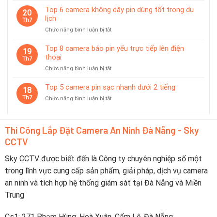
Tại
7
Top 6 camera không dây pin dùng tốt trong du
Đà
20
camera
lịch
Nẵng
Th7
có
2026
ở
Chức năng bình luận bị tắt
chế
–
Top
độ
Nên
6
Top 8 camera báo pin yếu trực tiếp lên điện
tiết
19
Chọn
camera
thoại
kiệm
Th7
Thương
không
pin
Hiệu
ở
Chức năng bình luận bị tắt
dây
thông
Nào?
Top
pin
minh
8
Top 5 camera pin sạc nhanh dưới 2 tiếng
dùng
18
camera
tốt
Th7
ở
Chức năng bình luận bị tắt
báo
trong
Top
pin
du
5
yếu
lịch
camera
trực
Thi Công Lắp Đặt Camera An Ninh Đà Nẵng - Sky
pin
tiếp
CCTV
sạc
lên
nhanh
điện
dưới
Sky CCTV được biết đến là Công ty chuyên nghiệp số một
thoại
2
trong lĩnh vực cung cấp sản phẩm, giải pháp, dịch vụ camera
tiếng
an ninh và tích hợp hệ thống giám sát tại Đà Nẵng và Miền
Trung
Cs1: 271 Phạm Hùng, Hoà Xuân, Cẩm Lệ, Đà Nẵng