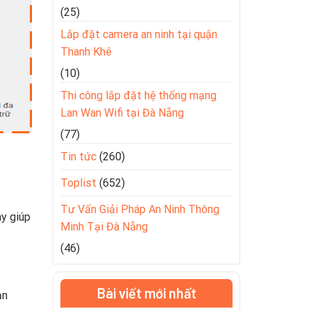
(25)
Lắp đặt camera an ninh tại quận
Thanh Khê
(10)
Thi công lắp đặt hệ thống mạng
Lan Wan Wifi tại Đà Nẵng
(77)
Tin tức
(260)
Toplist
(652)
Tư Vấn Giải Pháp An Ninh Thông
ày giúp
Minh Tại Đà Nẵng
(46)
Bài viết mới nhất
ạn