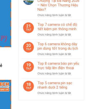
Chuộng Tại Đà Nẵng 2026
IP65
pin
– Nên Chọn Thương Hiệu
phù
Nào?
hợp
ở
Chức năng bình luận bị tắt
giám
Top
sát
Camera
Top 7 camera có chế độ
tạm
21
Được
thời
tiết kiệm pin thông minh
Th7
Ưa
ở
Chức năng bình luận bị tắt
Chuộng
Top
Tại
7
Top 6 camera không dây
Đà
20
camera
pin dùng tốt trong du lịch
Nẵng
Th7
có
2026
ở
Chức năng bình luận bị tắt
chế
–
Top
độ
Nên
6
Top 8 camera báo pin yếu
tiết
19
Chọn
hẻ
camera
trực tiếp lên điện thoại
kiệm
Th7
Thương
không
pin
Hiệu
ở
Chức năng bình luận bị tắt
dây
thông
Nào?
Top
pin
minh
8
Top 5 camera pin sạc
dùng
18
camera
nhanh dưới 2 tiếng
tốt
Th7
báo
trong
ở
Chức năng bình luận bị tắt
pin
du
Top
yếu
lịch
5
trực
camera
tiếp