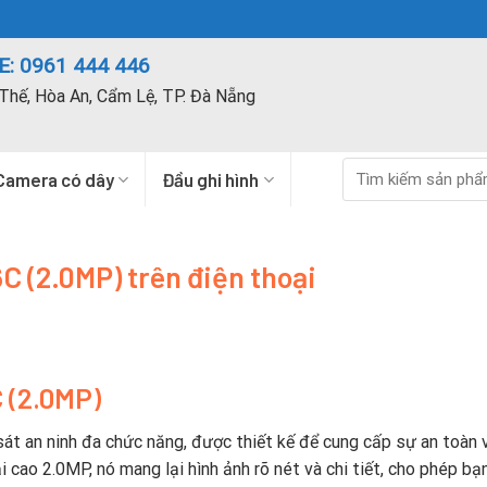
: 0961 444 446
Thế, Hòa An, Cẩm Lệ, TP. Đà Nẵng
Tìm
Camera có dây
Đầu ghi hình
kiếm:
C (2.0MP) trên điện thoại
C (2.0MP)
át an ninh đa chức năng, được thiết kế để cung cấp sự an toàn 
i cao 2.0MP, nó mang lại hình ảnh rõ nét và chi tiết, cho phép bạ