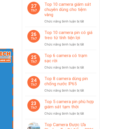
Top 10 camera giám sát
27
chuyên dùng cho tiệm
Th7
vàng
ở
Chức năng bình luận bị tắt
Top
10
Top 10 camera pin có giá
26
camera
treo từ tính tiện lợi
Th7
giám
ở
Chức năng bình luận bị tắt
sát
Top
chuyên
10
Top 6 camera có trạm
dùng
25
camera
sạc rời
cho
Th7
pin
tiệm
ở
Chức năng bình luận bị tắt
có
vàng
Top
giá
6
Top 8 camera dùng pin
treo
24
camera
chống nước IP65
từ
Th7
có
tính
ở
Chức năng bình luận bị tắt
trạm
tiện
Top
sạc
lợi
8
Top 5 camera pin phù hợp
rời
23
camera
giám sát tạm thời
Th7
dùng
ở
Chức năng bình luận bị tắt
pin
Top
chống
5
Top Camera Được Ưa
nước
camera