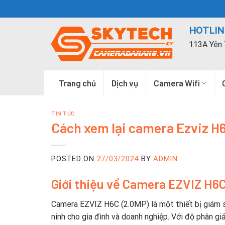
Skip
to
HOTLINE
content
113A Yên 
Trang chủ
Dịch vụ
Camera Wifi
TIN TỨC
Cách xem lại camera Ezviz H6
POSTED ON
27/03/2024
BY
ADMIN
Giới thiệu về Camera EZVIZ H6
Camera EZVIZ H6C (2.0MP) là một thiết bị giám s
ninh cho gia đình và doanh nghiệp. Với độ phân giả