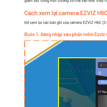
giám sát trong môi trường tối mà vẫn nhìn thấy h
Cách xem lại camera EZVIZ H6C
Để xem lại các bản ghi của camera EZVIZ H6C (2.
Bước 1: Đăng nhập vào phần mềm Ezviz 