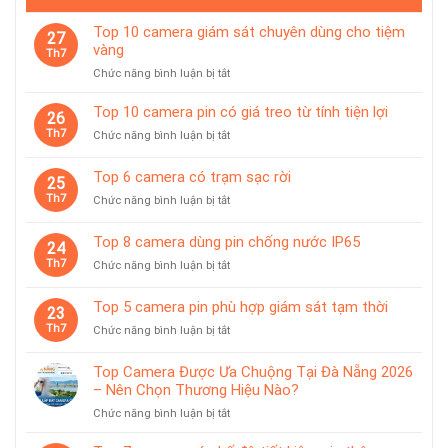
Top 10 camera giám sát chuyên dùng cho tiệm
27
vàng
Th7
ở
Chức năng bình luận bị tắt
Top
10
Top 10 camera pin có giá treo từ tính tiện lợi
26
camera
Th7
ở
Chức năng bình luận bị tắt
giám
Top
sát
10
Top 6 camera có trạm sạc rời
chuyên
25
camera
dùng
Th7
ở
Chức năng bình luận bị tắt
pin
cho
Top
có
tiệm
6
giá
Top 8 camera dùng pin chống nước IP65
vàng
24
camera
treo
Th7
ở
Chức năng bình luận bị tắt
có
từ
Top
trạm
tính
8
sạc
Top 5 camera pin phù hợp giám sát tạm thời
tiện
23
camera
rời
lợi
Th7
ở
Chức năng bình luận bị tắt
dùng
Top
pin
5
chống
Top Camera Được Ưa Chuộng Tại Đà Nẵng 2026
camera
nước
– Nên Chọn Thương Hiệu Nào?
pin
IP65
ở
Chức năng bình luận bị tắt
phù
Top
hợp
Camera