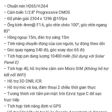
– Chuấn nén H265/H.264
– Cảm biến 1/2.8″ Progressive CMOS
– Độ phân giải 2304 x 1296 @15fps
– Ống kính 4mm@ F1.6, góc nhìn chéo 100°, góc nhìn ngang
83°
– Hồng ngoại 15m, đèn trợ sáng 15m
– Tính năng chuyển động của con người, tự động theo dõi
– Góc quay ngang 340 độ, góc xoay dọc 65 độ
– Tích hợp pin dung lượng 10400 mAh
(Sử dụng với Solar
Panel E)
– Tích hợp 4G, hỗ trợ khe cắm sim Micro SIM
(Không hỗ trợ
kết nối WiFI)
– Hỗ trợ 3D DNR, ICR.
– Hỗ trợ mic và loa, đàm thoại 2 chiều thời gian thực
– Tương thích với tấm pin mặt trời Ezviz type C để sạc
trực tiếp
– Tích hợp tính năng định vị GPS