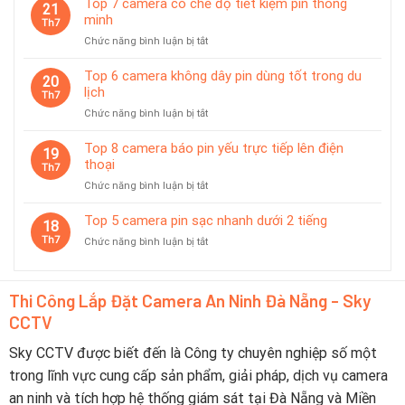
giám
Top 7 camera có chế độ tiết kiệm pin thông
21
Được
sát
minh
Th7
Ưa
tạm
ở
Chức năng bình luận bị tắt
Chuộng
thời
Top
Tại
7
Top 6 camera không dây pin dùng tốt trong du
Đà
20
camera
lịch
Nẵng
Th7
có
2026
ở
Chức năng bình luận bị tắt
chế
–
Top
độ
Nên
6
Top 8 camera báo pin yếu trực tiếp lên điện
tiết
19
Chọn
camera
thoại
kiệm
Th7
Thương
không
pin
Hiệu
ở
Chức năng bình luận bị tắt
dây
thông
Nào?
Top
pin
minh
8
Top 5 camera pin sạc nhanh dưới 2 tiếng
dùng
18
camera
tốt
Th7
ở
Chức năng bình luận bị tắt
báo
trong
Top
pin
du
5
yếu
lịch
camera
trực
Thi Công Lắp Đặt Camera An Ninh Đà Nẵng - Sky
pin
tiếp
CCTV
sạc
lên
nhanh
điện
dưới
Sky CCTV được biết đến là Công ty chuyên nghiệp số một
thoại
2
trong lĩnh vực cung cấp sản phẩm, giải pháp, dịch vụ camera
tiếng
an ninh và tích hợp hệ thống giám sát tại Đà Nẵng và Miền