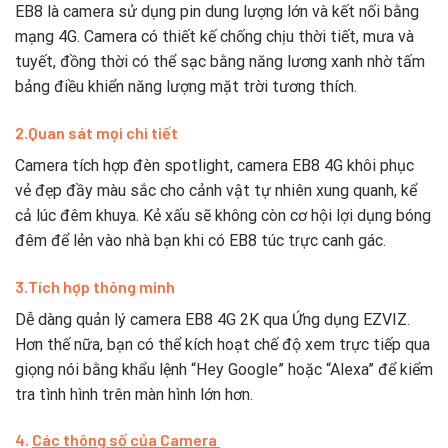
EB8 là camera sử dụng pin dung lượng lớn và kết nối bằng
mạng 4G. Camera có thiết kế chống chịu thời tiết, mưa và
tuyết, đồng thời có thể sạc bằng năng lương xanh nhờ tấm
bảng điều khiển năng lượng mặt trời tương thích.
2
.Quan sát mọi chi tiết
Camera tích hợp đèn spotlight, camera EB8 4G khôi phục
vẻ đẹp đầy màu sắc cho cảnh vật tự nhiên xung quanh, kể
cả lúc đêm khuya. Kẻ xấu sẽ không còn cơ hội lợi dụng bóng
đêm để lẻn vào nhà bạn khi có EB8 túc trực canh gác.
3.
Tích hợp thông minh
Dễ dàng quản lý camera EB8 4G 2K qua Ứng dụng EZVIZ.
Hơn thế nữa, bạn có thể kích hoạt chế độ xem trực tiếp qua
giọng nói bằng khẩu lệnh “Hey Google” hoặc “Alexa” để kiểm
tra tình hình trên màn hình lớn hơn.
4.
Các thông số của Camera