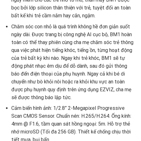
bọc bởi lớp silicon thân thiện với trẻ, tuyệt đối an toàn
bất kể khi trẻ cầm nắm hay cắn, ngậm.
Chăm sóc con nhỏ là quá trình không hề đơn giản suốt
ngày dài. Được trang bị công nghệ AI cục bộ, BM1 hoàn
toàn có thể thay phiên cùng cha mẹ chăm sóc trẻ thông
qua việc phát hiện tiếng khóc, tiếng ồn, từng hoạt động
của trẻ bất kỳ khi nào. Ngay khi trẻ khóc, BM1 sẽ tự
động phát nhạc êm dịu để dỗ dành, sau đó gửi thông
báo đến điện thoại của phụ huynh. Ngay cả khi bé di
chuyển như bò khỏi nôi hoặc ra khỏi khu vực an toàn
được phụ huynh quy định trên ứng dụng EZVIZ, cha mẹ
sẽ được thông báo lập tức.
Cảm biến hình ảnh: 1/2.8” 2-Megapixel Progressive
Scan CMOS Sensor. Chuẩn nén: H.265/H.264. Ống kính:
4mm @ F1.6, tầm quan sát hồng ngoại: 5m. Hỗ trợ thẻ
nhớ microSD (Tối đa 256 GB). Thiết kế chống chịu thời
tiết mưa, bụi bẩn.