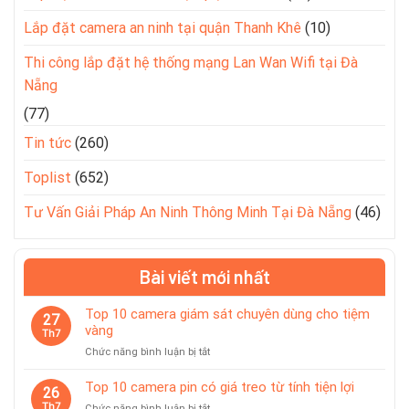
Lắp đặt camera an ninh tại quận Thanh Khê
(10)
Thi công lắp đặt hệ thống mạng Lan Wan Wifi tại Đà
Nẵng
(77)
Tin tức
(260)
Toplist
(652)
Tư Vấn Giải Pháp An Ninh Thông Minh Tại Đà Nẵng
(46)
Bài viết mới nhất
Top 10 camera giám sát chuyên dùng cho tiệm
27
vàng
Th7
ở
Chức năng bình luận bị tắt
Top
10
Top 10 camera pin có giá treo từ tính tiện lợi
26
camera
Th7
ở
Chức năng bình luận bị tắt