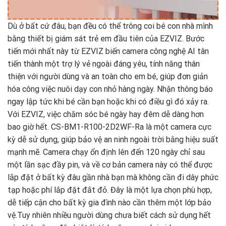
Dù ở bất cứ đâu, bạn đều có thể trông coi bé con nhà mình
bằng thiết bị giám sát trẻ em đầu tiên của EZVIZ. Bước
tiến mới nhất này từ EZVIZ biến camera công nghệ AI tân
tiến thành một trợ lý vẻ ngoài đáng yêu, tính năng thân
thiện với người dùng và an toàn cho em bé, giúp đơn giản
hóa công việc nuôi dạy con nhỏ hàng ngày. Nhận thông báo
ngay lập tức khi bé cần bạn hoặc khi có điều gì đó xảy ra.
Với EZVIZ, việc chăm sóc bé ngày hay đêm dễ dàng hơn
bao giờ hết. CS-BM1-R100-2D2WF-Ra là một camera cực
kỳ dễ sử dụng, giúp bảo vệ an ninh ngoài trời bằng hiệu suất
mạnh mẽ. Camera chạy ổn định lên đến 120 ngày chỉ sau
một lần sạc đầy pin, và về cơ bản camera này có thể được
lắp đặt ở bất kỳ đâu gần nhà bạn mà không cần đi dây phức
tạp hoặc phí lắp đặt đắt đỏ. Đây là một lựa chọn phù hợp,
dễ tiếp cận cho bất kỳ gia đình nào cần thêm một lớp bảo
vệ.Tuy nhiên nhiều người dùng chưa biết cách sử dụng hết