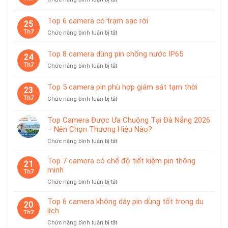
giám
Top
sát
10
Top 6 camera có trạm sạc rời
chuyên
25
camera
dùng
Th7
ở
Chức năng bình luận bị tắt
pin
cho
Top
có
tiệm
6
giá
Top 8 camera dùng pin chống nước IP65
vàng
24
camera
treo
Th7
ở
Chức năng bình luận bị tắt
có
từ
Top
trạm
tính
8
sạc
Top 5 camera pin phù hợp giám sát tạm thời
tiện
23
camera
rời
lợi
Th7
ở
Chức năng bình luận bị tắt
dùng
Top
pin
5
chống
Top Camera Được Ưa Chuộng Tại Đà Nẵng 2026
camera
nước
– Nên Chọn Thương Hiệu Nào?
pin
IP65
ở
Chức năng bình luận bị tắt
phù
Top
hợp
Camera
giám
Top 7 camera có chế độ tiết kiệm pin thông
21
Được
sát
minh
Th7
Ưa
tạm
ở
Chức năng bình luận bị tắt
Chuộng
thời
Top
Tại
7
Top 6 camera không dây pin dùng tốt trong du
Đà
20
camera
lịch
Nẵng
Th7
có
2026
ở
Chức năng bình luận bị tắt
chế
–