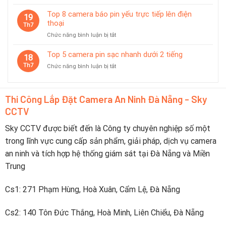
Top
độ
Nên
6
Top 8 camera báo pin yếu trực tiếp lên điện
tiết
19
Chọn
camera
thoại
kiệm
Th7
Thương
không
pin
Hiệu
ở
Chức năng bình luận bị tắt
dây
thông
Nào?
Top
pin
minh
8
Top 5 camera pin sạc nhanh dưới 2 tiếng
dùng
18
camera
tốt
Th7
ở
Chức năng bình luận bị tắt
báo
trong
Top
pin
du
5
yếu
lịch
camera
trực
Thi Công Lắp Đặt Camera An Ninh Đà Nẵng - Sky
pin
tiếp
CCTV
sạc
lên
nhanh
điện
dưới
Sky CCTV được biết đến là Công ty chuyên nghiệp số một
thoại
2
trong lĩnh vực cung cấp sản phẩm, giải pháp, dịch vụ camera
tiếng
an ninh và tích hợp hệ thống giám sát tại Đà Nẵng và Miền
Trung
Cs1: 271 Phạm Hùng, Hoà Xuân, Cẩm Lệ, Đà Nẵng
Cs2: 140 Tôn Đức Thắng, Hoà Minh, Liên Chiểu, Đà Nẵng