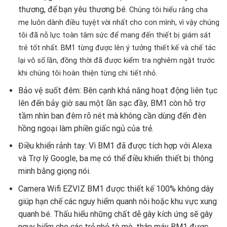
thương, để bạn yêu thương bé.
Chúng tôi hiểu rằng cha
mẹ luôn dành điều tuyệt vời nhất cho con mình, vì vậy chúng
tôi đã nỗ lực toàn tâm sức để mang đến thiết bị giám sát
trẻ tốt nhất. BM1 từng được lên ý tưởng thiết kế và chế tác
lại vô số lần, đồng thời đã được kiểm tra nghiêm ngặt trước
khi chúng tôi hoàn thiện từng chi tiết nhỏ.
Bảo vệ suốt đêm: Bên cạnh khả năng hoạt động liên tục
lên đến bảy giờ sau một lần sạc đầy, BM1 còn hỗ trợ
tầm nhìn ban đêm rõ nét mà không cần dùng đến đèn
hồng ngoại làm phiền giấc ngủ của trẻ.
Điều khiển rảnh tay: Vì BM1 đã được tích hợp với Alexa
và Trợ lý Google, ba mẹ có thể điều khiển thiết bị thông
minh bằng giọng nói.
Camera Wifi EZVIZ BM1 được thiết kế 100% không dây
giúp hạn chế các nguy hiểm quanh nôi hoặc khu vực xung
quanh bé. Thấu hiểu những chất dễ gây kích ứng sẽ gây
nguy hiểm cho các trẻ nhỏ tò mò, thân máy BM1 được