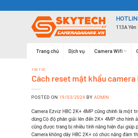
Skip
to
HOTLINE
content
113A Yên 
Trang chủ
Dịch vụ
Camera Wifi
TIN TỨC
Cách reset mật khẩu camera E
POSTED ON
19/03/2024
BY
ADMIN
Camera Ezviz H8C 2K+ 4MP cũng chính là một tro
dùng.Có độ phân giải lên đến 2K+ 4MP cho hình 
cũng được trang bị nhiều tính năng hiện đại giúp
Camera không dây H8C 2K+ có chức năng đàm thoạ