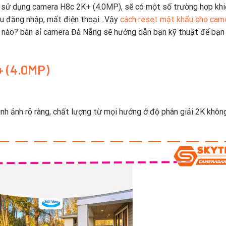
h sử dụng camera H8c 2K+ (4.0MP), sẽ có một số trường hợp khi
khẩu đăng nhập, mất điện thoại…Vậy
cách reset mật khẩu cho cam
 nào? bán sỉ camera Đà Nẵng sẽ hướng dẫn bạn kỹ thuật để bạn
+ (4.0MP)
h ảnh rõ ràng, chất lượng từ mọi hướng ở độ phân giải 2K khôn