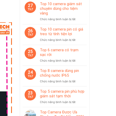
Top 10 camera giám sát
27
chuyên dùng cho tiệm
Th7
vàng
ở
Chức năng bình luận bị tắt
Top
10
Top 10 camera pin có giá
26
camera
treo từ tính tiện lợi
Th7
giám
ở
Chức năng bình luận bị tắt
sát
Top
chuyên
10
Top 6 camera có trạm
dùng
25
camera
sạc rời
cho
Th7
pin
tiệm
ở
Chức năng bình luận bị tắt
có
vàng
Top
giá
6
Top 8 camera dùng pin
treo
24
camera
chống nước IP65
từ
Th7
có
tính
ở
Chức năng bình luận bị tắt
trạm
tiện
Top
sạc
lợi
8
Top 5 camera pin phù hợp
rời
23
camera
giám sát tạm thời
Th7
dùng
ở
Chức năng bình luận bị tắt
pin
Top
chống
5
Top Camera Được Ưa
nước
camera