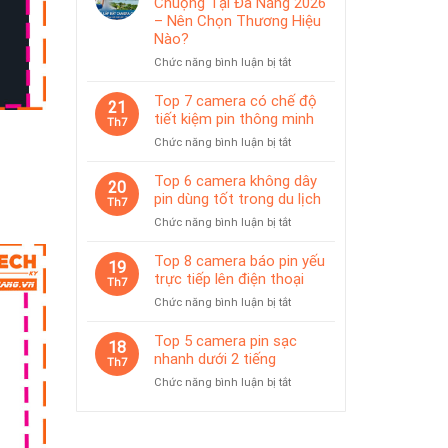
Chuộng Tại Đà Nẵng 2026
IP65
pin
– Nên Chọn Thương Hiệu
phù
Nào?
hợp
ở
Chức năng bình luận bị tắt
giám
Top
sát
Camera
Top 7 camera có chế độ
tạm
21
Được
thời
tiết kiệm pin thông minh
Th7
Ưa
ở
Chức năng bình luận bị tắt
Chuộng
Top
Tại
7
Top 6 camera không dây
Đà
Z
20
camera
pin dùng tốt trong du lịch
Nẵng
Th7
có
2026
ở
Chức năng bình luận bị tắt
chế
–
Top
độ
Nên
6
Top 8 camera báo pin yếu
tiết
19
Chọn
camera
trực tiếp lên điện thoại
kiệm
Th7
Thương
không
pin
Hiệu
ở
Chức năng bình luận bị tắt
dây
thông
Nào?
Top
pin
minh
8
Top 5 camera pin sạc
dùng
18
camera
nhanh dưới 2 tiếng
tốt
Th7
báo
trong
ở
Chức năng bình luận bị tắt
pin
du
Top
yếu
lịch
5
trực
camera
tiếp