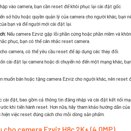
ập vào camera, bạn cần reset để khôi phục lại cài đặt gốc.
n sở hữu hoặc quyền quản lý của camera cho người khác, bạn n
ủa bạn và để người mới cài đặt lại.
ch:
Nếu camera Ezviz gặp lỗi phần cứng hoặc phần mềm và khôn
hắc phục, bạn có thể cân nhắc reset camera.
cho camera, có thể yêu cầu reset để áp dụng các thay đổi.
ốn cài đặt lại camera hoặc di chuyển nó đến một mạng khác, bạ
n muốn bán hoặc tặng camera Ezviz cho người khác, nên reset 
c cài đặt, bao gồm cả thông tin đăng nhập và cài đặt kết nối mạ
rước khi tiến hành reset. Hơn nữa, hãy tham khảo hướng dẫn của
c hiện việc reset đúng cách cho mỗi dòng sản phẩm.
u cho camera Ezviz H8c 2K+ (4.0MP)