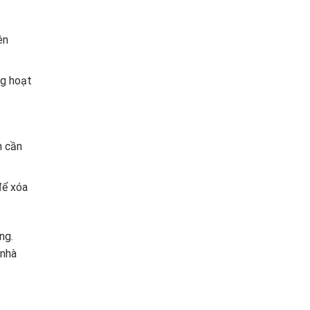
ên
g hoạt
n cần
để xóa
ng.
 nhà