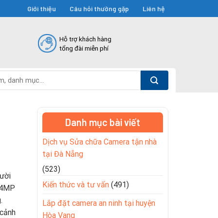
Giới thiệu
Câu hỏi thường gặp
Liên hệ
Hỗ trợ khách hàng
tổng đài miễn phí
Danh mục bài viết
Dịch vụ Sửa chữa Camera tận nhà
tại Đà Nẵng
(523)
ười
Kiến thức và tư vấn
(491)
C 4MP
.
Lắp đặt camera an ninh tại huyện
 cảnh
Hòa Vang