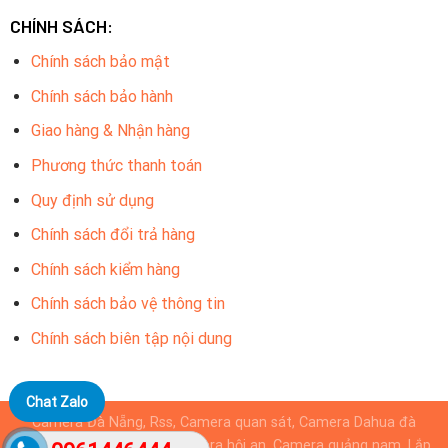
CHÍNH SÁCH:
Chính sách bảo mật
Chính sách bảo hành
Giao hàng & Nhận hàng
Phương thức thanh toán
Quy định sử dụng
Chính sách đổi trả hàng
Chính sách kiểm hàng
Chính sách bảo vệ thông tin
Chính sách biên tập nội dung
Chat Zalo
Camera Đà Nẵng, Rss, Camera quan sát, Camera Dahua đà
nẵng, Camera KBvision, camera hội an, Camera quảng nam, Lắp