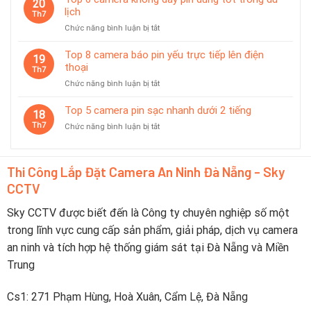
20
camera
lịch
Nẵng
Th7
có
2026
ở
Chức năng bình luận bị tắt
chế
–
Top
độ
Nên
6
Top 8 camera báo pin yếu trực tiếp lên điện
tiết
19
Chọn
camera
thoại
kiệm
Th7
Thương
không
pin
Hiệu
ở
Chức năng bình luận bị tắt
dây
thông
Nào?
Top
pin
minh
8
Top 5 camera pin sạc nhanh dưới 2 tiếng
dùng
18
camera
tốt
Th7
ở
Chức năng bình luận bị tắt
báo
trong
Top
pin
du
5
yếu
lịch
camera
trực
Thi Công Lắp Đặt Camera An Ninh Đà Nẵng - Sky
pin
tiếp
CCTV
sạc
lên
nhanh
điện
dưới
Sky CCTV được biết đến là Công ty chuyên nghiệp số một
thoại
2
trong lĩnh vực cung cấp sản phẩm, giải pháp, dịch vụ camera
tiếng
an ninh và tích hợp hệ thống giám sát tại Đà Nẵng và Miền
Trung
Cs1: 271 Phạm Hùng, Hoà Xuân, Cẩm Lệ, Đà Nẵng