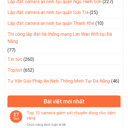
Lắp đặt camera an ninh tại quận Ngũ Hành Sơn
(227)
Lắp đặt camera an ninh tại quận Sơn Trà
(25)
Lắp đặt camera an ninh tại quận Thanh Khê
(10)
Thi công lắp đặt hệ thống mạng Lan Wan Wifi tại Đà
Nẵng
(77)
Tin tức
(260)
Toplist
(652)
Tư Vấn Giải Pháp An Ninh Thông Minh Tại Đà Nẵng
(46)
Bài viết mới nhất
Top 10 camera giám sát chuyên dùng cho tiệm
27
vàng
Th7
ở
Chức năng bình luận bị tắt