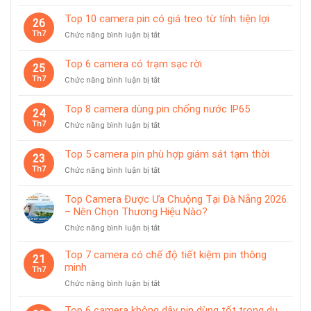
Top
10
Top 10 camera pin có giá treo từ tính tiện lợi
26
camera
Th7
ở
Chức năng bình luận bị tắt
giám
Top
sát
10
Top 6 camera có trạm sạc rời
chuyên
25
camera
dùng
Th7
ở
Chức năng bình luận bị tắt
pin
cho
Top
có
tiệm
6
giá
Top 8 camera dùng pin chống nước IP65
vàng
24
camera
treo
Th7
ở
Chức năng bình luận bị tắt
có
từ
Top
trạm
tính
8
sạc
Top 5 camera pin phù hợp giám sát tạm thời
tiện
23
camera
rời
lợi
Th7
ở
Chức năng bình luận bị tắt
dùng
Top
pin
5
chống
Top Camera Được Ưa Chuộng Tại Đà Nẵng 2026
camera
nước
– Nên Chọn Thương Hiệu Nào?
pin
IP65
ở
Chức năng bình luận bị tắt
phù
Top
hợp
Camera
giám
Top 7 camera có chế độ tiết kiệm pin thông
21
Được
sát
minh
Th7
Ưa
tạm
ở
Chức năng bình luận bị tắt
Chuộng
thời
Top
Tại
7
Top 6 camera không dây pin dùng tốt trong du
Đà