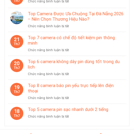
Th7
ở
Chức năng bình luận bị tắt
dùng
Top
pin
5
chống
Top Camera Được Ưa Chuộng Tại Đà Nẵng 2026
camera
nước
– Nên Chọn Thương Hiệu Nào?
pin
IP65
ở
Chức năng bình luận bị tắt
phù
Top
hợp
Camera
giám
Top 7 camera có chế độ tiết kiệm pin thông
21
Được
sát
minh
Th7
Ưa
tạm
ở
Chức năng bình luận bị tắt
Chuộng
thời
Top
Tại
7
Top 6 camera không dây pin dùng tốt trong du
Đà
20
camera
lịch
Nẵng
Th7
có
2026
ở
Chức năng bình luận bị tắt
chế
–
Top
độ
Nên
6
Top 8 camera báo pin yếu trực tiếp lên điện
tiết
19
Chọn
camera
thoại
kiệm
Th7
Thương
không
pin
Hiệu
ở
Chức năng bình luận bị tắt
dây
thông
Nào?
Top
pin
minh
8
Top 5 camera pin sạc nhanh dưới 2 tiếng
dùng
18
camera
tốt
Th7
ở
Chức năng bình luận bị tắt
báo
trong
Top
pin
du
5
yếu
lịch
camera
trực