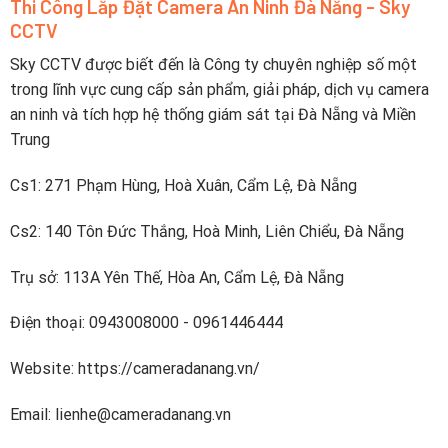
Thi Công Lắp Đặt Camera An Ninh Đà Nẵng - Sky
pin
tiếp
CCTV
sạc
lên
nhanh
điện
dưới
Sky CCTV được biết đến là Công ty chuyên nghiệp số một
thoại
2
trong lĩnh vực cung cấp sản phẩm, giải pháp, dịch vụ camera
tiếng
an ninh và tích hợp hệ thống giám sát tại Đà Nẵng và Miền
Trung
Cs1: 271 Phạm Hùng, Hoà Xuân, Cẩm Lệ, Đà Nẵng
Cs2: 140 Tôn Đức Thắng, Hoà Minh, Liên Chiểu, Đà Nẵng
Trụ sở: 113A Yên Thế, Hòa An, Cẩm Lệ, Đà Nẵng
Điện thoại: 0943008000 - 0961446444
Website: https://cameradanang.vn/
Email: lienhe@cameradanang.vn