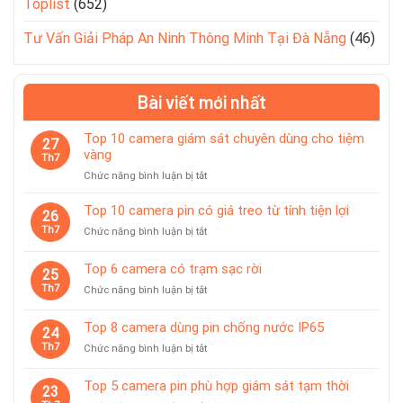
Toplist
(652)
Tư Vấn Giải Pháp An Ninh Thông Minh Tại Đà Nẵng
(46)
Bài viết mới nhất
Top 10 camera giám sát chuyên dùng cho tiệm
27
vàng
Th7
ở
Chức năng bình luận bị tắt
Top
10
Top 10 camera pin có giá treo từ tính tiện lợi
26
camera
Th7
ở
Chức năng bình luận bị tắt
giám
Top
sát
10
Top 6 camera có trạm sạc rời
chuyên
25
camera
dùng
Th7
ở
Chức năng bình luận bị tắt
pin
cho
Top
có
tiệm
6
giá
Top 8 camera dùng pin chống nước IP65
vàng
24
camera
treo
Th7
ở
Chức năng bình luận bị tắt
có
từ
Top
trạm
tính
8
sạc
Top 5 camera pin phù hợp giám sát tạm thời
tiện
23
camera
rời
lợi