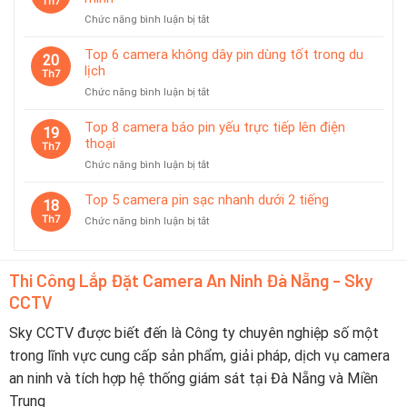
Th7
Ưa
tạm
ở
Chức năng bình luận bị tắt
Chuộng
thời
Top
Tại
7
Top 6 camera không dây pin dùng tốt trong du
Đà
20
camera
lịch
Nẵng
Th7
có
2026
ở
Chức năng bình luận bị tắt
chế
–
Top
độ
Nên
6
Top 8 camera báo pin yếu trực tiếp lên điện
tiết
19
Chọn
camera
thoại
kiệm
Th7
Thương
không
pin
Hiệu
ở
Chức năng bình luận bị tắt
dây
thông
Nào?
Top
pin
minh
8
Top 5 camera pin sạc nhanh dưới 2 tiếng
dùng
18
camera
tốt
Th7
ở
Chức năng bình luận bị tắt
báo
trong
Top
pin
du
5
yếu
lịch
camera
trực
Thi Công Lắp Đặt Camera An Ninh Đà Nẵng - Sky
pin
tiếp
CCTV
sạc
lên
nhanh
điện
dưới
Sky CCTV được biết đến là Công ty chuyên nghiệp số một
thoại
2
trong lĩnh vực cung cấp sản phẩm, giải pháp, dịch vụ camera
tiếng
an ninh và tích hợp hệ thống giám sát tại Đà Nẵng và Miền
Trung