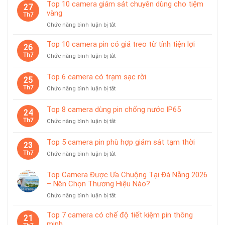
Top 10 camera giám sát chuyên dùng cho tiệm
27
vàng
Th7
ở
Chức năng bình luận bị tắt
Top
10
Top 10 camera pin có giá treo từ tính tiện lợi
26
camera
Th7
ở
Chức năng bình luận bị tắt
giám
Top
sát
10
Top 6 camera có trạm sạc rời
chuyên
25
camera
dùng
Th7
ở
Chức năng bình luận bị tắt
pin
cho
Top
có
tiệm
6
giá
Top 8 camera dùng pin chống nước IP65
vàng
24
camera
treo
Th7
ở
Chức năng bình luận bị tắt
có
từ
Top
trạm
tính
8
sạc
Top 5 camera pin phù hợp giám sát tạm thời
tiện
23
camera
rời
lợi
Th7
ở
Chức năng bình luận bị tắt
dùng
Top
pin
5
chống
Top Camera Được Ưa Chuộng Tại Đà Nẵng 2026
camera
nước
– Nên Chọn Thương Hiệu Nào?
pin
IP65
ở
Chức năng bình luận bị tắt
phù
Top
hợp
Camera
giám
Top 7 camera có chế độ tiết kiệm pin thông
21
Được
sát
minh