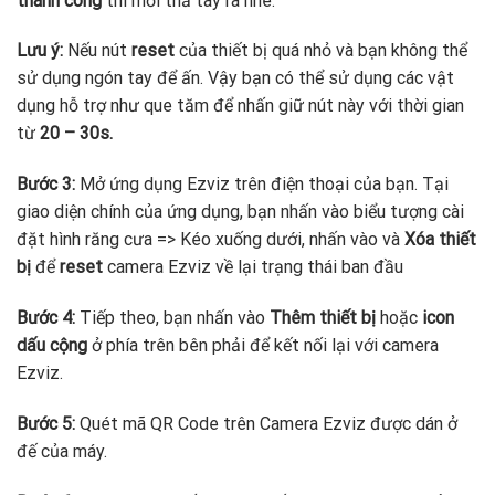
thành công
thì mới thả tay ra nhé.
Lưu ý:
Nếu nút
reset
của thiết bị quá nhỏ và bạn không thể
sử dụng ngón tay để ấn. Vậy bạn có thể sử dụng các vật
dụng hỗ trợ như que tăm để nhấn giữ nút này với thời gian
từ
20 – 30s.
Bước 3:
Mở ứng dụng Ezviz trên điện thoại của bạn. Tại
giao diện chính của ứng dụng, bạn nhấn vào biểu tượng cài
đặt hình răng cưa => Kéo xuống dưới, nhấn vào và
Xóa thiết
bị
để
reset
camera Ezviz về lại trạng thái ban đầu
Bước 4:
Tiếp theo, bạn nhấn vào
Thêm thiết bị
hoặc
icon
dấu cộng
ở phía trên bên phải để kết nối lại với camera
Ezviz.
Bước 5:
Quét mã QR Code trên Camera Ezviz được dán ở
đế của máy.