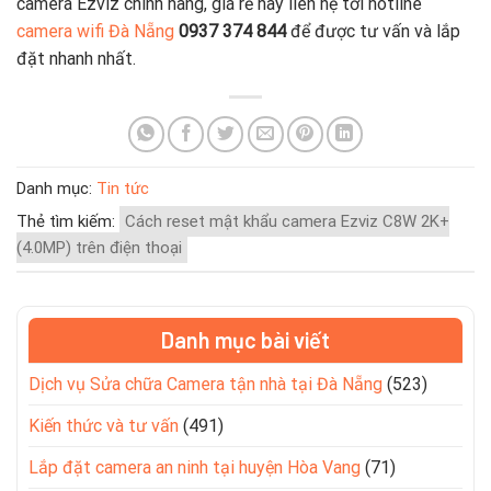
camera Ezviz chính hãng, giá rẻ hãy liên hệ tới hotline
camera wifi Đà Nẵng
0937 374 844
để được tư vấn và lắp
đặt nhanh nhất.
Danh mục:
Tin tức
Thẻ tìm kiếm:
Cách reset mật khẩu camera Ezviz C8W 2K+
(4.0MP) trên điện thoại
Danh mục bài viết
Dịch vụ Sửa chữa Camera tận nhà tại Đà Nẵng
(523)
Kiến thức và tư vấn
(491)
Lắp đặt camera an ninh tại huyện Hòa Vang
(71)