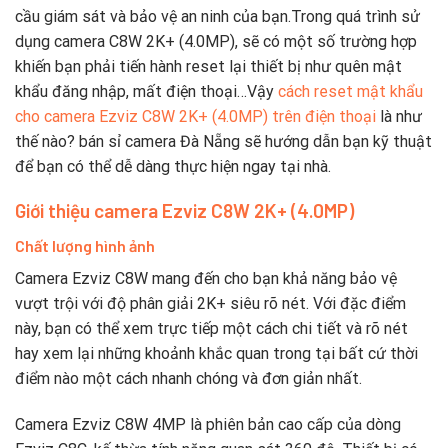
cầu giám sát và bảo vệ an ninh của bạn.Trong quá trình sử
dụng camera C8W 2K+ (4.0MP), sẽ có một số trường hợp
khiến bạn phải tiến hành reset lại thiết bị như quên mật
khẩu đăng nhập, mất điện thoại…Vậy
cách reset mật khẩu
cho camera Ezviz C8W 2K+ (4.0MP) trên điện thoại
là như
thế nào? bán sỉ camera Đà Nẵng sẽ hướng dẫn bạn kỹ thuật
để bạn có thể dễ dàng thực hiện ngay tại nhà.
Giới thiệu camera Ezviz C8W 2K+ (4.0MP)
Chất lượng hình ảnh
Camera Ezviz C8W mang đến cho bạn khả năng bảo vệ
vượt trội với độ phân giải 2K+ siêu rõ nét. Với đặc điểm
này, bạn có thể xem trực tiếp một cách chi tiết và rõ nét
hay xem lại những khoảnh khắc quan trong tại bất cứ thời
điểm nào một cách nhanh chóng và đơn giản nhất.
Camera Ezviz C8W 4MP là phiên bản cao cấp của dòng