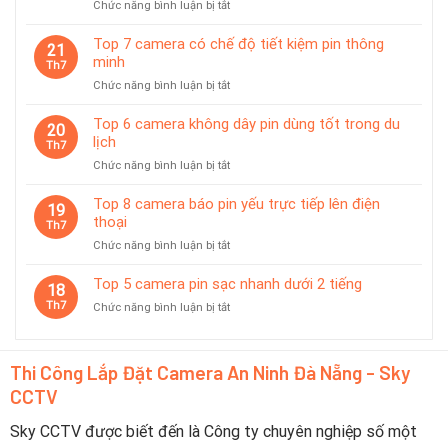
ở
Chức năng bình luận bị tắt
phù
Top
hợp
Camera
giám
Top 7 camera có chế độ tiết kiệm pin thông
21
Được
sát
minh
Th7
Ưa
tạm
ở
Chức năng bình luận bị tắt
Chuộng
thời
Top
Tại
7
Top 6 camera không dây pin dùng tốt trong du
Đà
20
camera
lịch
Nẵng
Th7
có
2026
ở
Chức năng bình luận bị tắt
chế
–
Top
độ
Nên
6
Top 8 camera báo pin yếu trực tiếp lên điện
tiết
19
Chọn
camera
thoại
kiệm
Th7
Thương
không
pin
Hiệu
ở
Chức năng bình luận bị tắt
dây
thông
Nào?
Top
pin
minh
8
Top 5 camera pin sạc nhanh dưới 2 tiếng
dùng
18
camera
tốt
Th7
ở
Chức năng bình luận bị tắt
báo
trong
Top
pin
du
5
yếu
lịch
camera
trực
Thi Công Lắp Đặt Camera An Ninh Đà Nẵng - Sky
pin
tiếp
CCTV
sạc
lên
nhanh
điện
dưới
Sky CCTV được biết đến là Công ty chuyên nghiệp số một
thoại
2