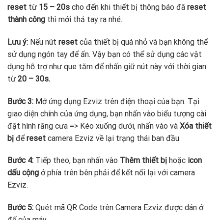
reset
từ
15 – 20s
cho đến khi thiết bị thông báo đã
reset
thành công
thì mới thả tay ra nhé.
Lưu ý:
Nếu nút
reset
của thiết bị quá nhỏ và bạn không thể
sử dụng ngón tay để ấn. Vậy bạn có thể sử dụng các vật
dụng hỗ trợ như que tăm để nhấn giữ nút này với thời gian
từ
20 – 30s.
Bước 3:
Mở ứng dụng Ezviz trên điện thoại của bạn. Tại
giao diện chính của ứng dụng, bạn nhấn vào biểu tượng cài
đặt hình răng cưa => Kéo xuống dưới, nhấn vào và
Xóa thiết
bị
để
reset
camera Ezviz về lại trạng thái ban đầu
Bước 4:
Tiếp theo, bạn nhấn vào
Thêm thiết bị
hoặc
icon
dấu cộng
ở phía trên bên phải để kết nối lại với camera
Ezviz.
Bước 5:
Quét mã QR Code trên Camera Ezviz được dán ở
đế của máy.