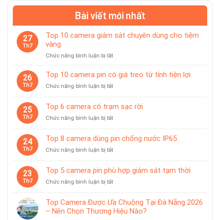
Bài viết mới nhất
Top 10 camera giám sát chuyên dùng cho tiệm
27
vàng
Th7
ở
Chức năng bình luận bị tắt
Top
10
Top 10 camera pin có giá treo từ tính tiện lợi
26
camera
Th7
ở
Chức năng bình luận bị tắt
giám
Top
sát
10
Top 6 camera có trạm sạc rời
chuyên
25
camera
dùng
Th7
ở
Chức năng bình luận bị tắt
pin
cho
Top
có
tiệm
6
giá
Top 8 camera dùng pin chống nước IP65
vàng
24
camera
treo
Th7
ở
Chức năng bình luận bị tắt
có
từ
Top
trạm
tính
8
sạc
Top 5 camera pin phù hợp giám sát tạm thời
tiện
23
camera
rời
lợi
Th7
ở
Chức năng bình luận bị tắt
dùng
Top
pin
5
chống
Top Camera Được Ưa Chuộng Tại Đà Nẵng 2026
camera
nước
– Nên Chọn Thương Hiệu Nào?
pin
IP65