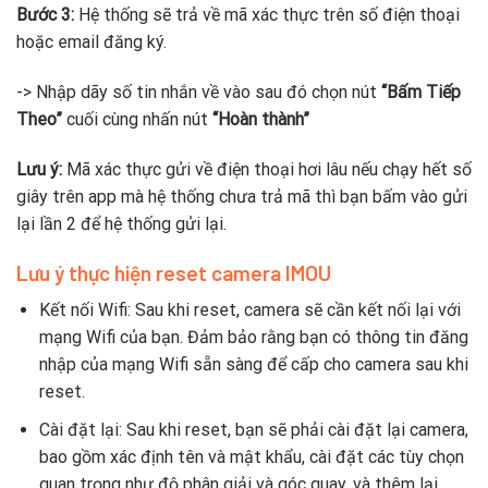
Bước 3:
Hệ thống sẽ trả về mã xác thực trên số điện thoại
hoặc email đăng ký.
-> Nhập dãy số tin nhắn về vào sau đó chọn nút
“Bấm Tiếp
Theo”
cuối cùng nhấn nút
“Hoàn thành”
Lưu ý:
Mã xác thực gửi về điện thoại hơi lâu nếu chạy hết số
giây trên app mà hệ thống chưa trả mã thì bạn bấm vào gửi
lại lần 2 để hệ thống gửi lại.
Lưu ý thực hiện reset camera IMOU
Kết nối Wifi: Sau khi reset, camera sẽ cần kết nối lại với
mạng Wifi của bạn. Đảm bảo rằng bạn có thông tin đăng
nhập của mạng Wifi sẵn sàng để cấp cho camera sau khi
reset.
Cài đặt lại: Sau khi reset, bạn sẽ phải cài đặt lại camera,
bao gồm xác định tên và mật khẩu, cài đặt các tùy chọn
quan trọng như độ phân giải và góc quay, và thêm lại