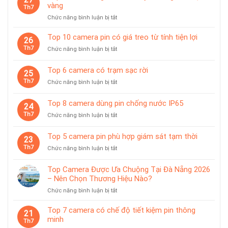
vàng
Th7
ở
Chức năng bình luận bị tắt
Top
10
Top 10 camera pin có giá treo từ tính tiện lợi
26
camera
Th7
ở
Chức năng bình luận bị tắt
giám
Top
sát
10
Top 6 camera có trạm sạc rời
chuyên
25
camera
dùng
Th7
ở
Chức năng bình luận bị tắt
pin
cho
Top
có
tiệm
6
giá
Top 8 camera dùng pin chống nước IP65
vàng
24
camera
treo
Th7
ở
Chức năng bình luận bị tắt
có
từ
Top
trạm
tính
8
sạc
Top 5 camera pin phù hợp giám sát tạm thời
tiện
23
camera
rời
lợi
Th7
ở
Chức năng bình luận bị tắt
dùng
Top
pin
5
chống
Top Camera Được Ưa Chuộng Tại Đà Nẵng 2026
camera
nước
– Nên Chọn Thương Hiệu Nào?
pin
IP65
ở
Chức năng bình luận bị tắt
phù
Top
hợp
Camera
giám
Top 7 camera có chế độ tiết kiệm pin thông
21
Được
sát
minh
Th7
Ưa
tạm