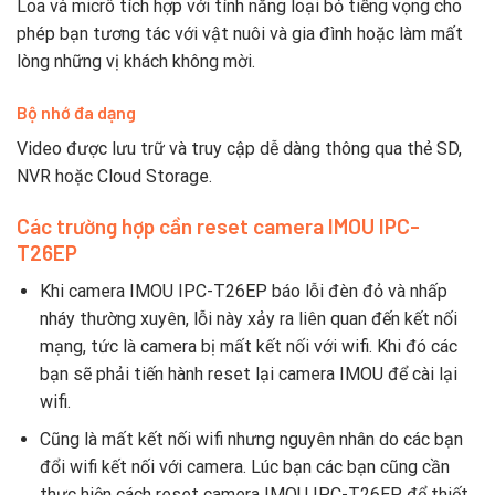
Loa và micrô tích hợp với tính năng loại bỏ tiếng vọng cho
phép bạn tương tác với vật nuôi và gia đình hoặc làm mất
lòng những vị khách không mời.
Bộ nhớ đa dạng
Video được lưu trữ và truy cập dễ dàng thông qua thẻ SD,
NVR hoặc Cloud Storage.
Các trường hợp cần reset camera IMOU IPC-
T26EP
Khi camera IMOU IPC-T26EP báo lỗi đèn đỏ và nhấp
nháy thường xuyên, lỗi này xảy ra liên quan đến kết nối
mạng, tức là camera bị mất kết nối với wifi. Khi đó các
bạn sẽ phải tiến hành reset lại camera IMOU để cài lại
wifi.
Cũng là mất kết nối wifi nhưng nguyên nhân do các bạn
đổi wifi kết nối với camera. Lúc bạn các bạn cũng cần
thực hiện cách reset camera IMOU IPC-T26EP để thiết