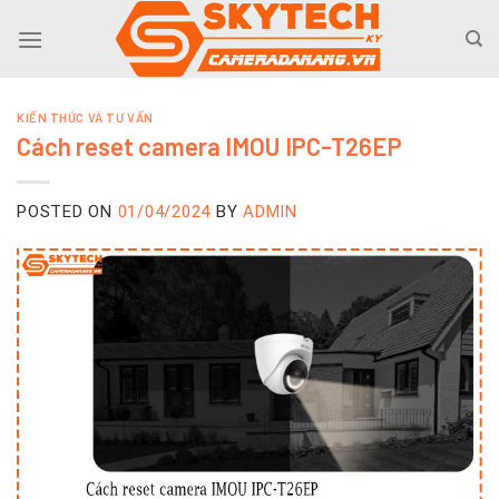
Skip
to
content
KIẾN THỨC VÀ TƯ VẤN
Cách reset camera IMOU IPC-T26EP
POSTED ON
01/04/2024
BY
ADMIN