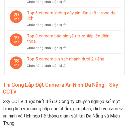
ở
Chức năng bình luận bị tắt
Chuộng
thời
Top
Tại
7
Top 6 camera không dây pin dùng tốt trong du
Đà
20
camera
lịch
Nẵng
Th7
có
2026
ở
Chức năng bình luận bị tắt
chế
–
Top
độ
Nên
6
Top 8 camera báo pin yếu trực tiếp lên điện
tiết
19
Chọn
camera
thoại
kiệm
Th7
Thương
không
pin
Hiệu
ở
Chức năng bình luận bị tắt
dây
thông
Nào?
Top
pin
minh
8
Top 5 camera pin sạc nhanh dưới 2 tiếng
dùng
18
camera
tốt
Th7
ở
Chức năng bình luận bị tắt
báo
trong
Top
pin
du
5
yếu
lịch
camera
trực
Thi Công Lắp Đặt Camera An Ninh Đà Nẵng - Sky
pin
tiếp
CCTV
sạc
lên
nhanh
điện
dưới
Sky CCTV được biết đến là Công ty chuyên nghiệp số một
thoại
2
trong lĩnh vực cung cấp sản phẩm, giải pháp, dịch vụ camera
tiếng
an ninh và tích hợp hệ thống giám sát tại Đà Nẵng và Miền
Trung