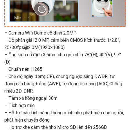
– Camera Wifi Dome cố định 2.0MP
– Độ phân giải 2.0 MP, cảm biến CMOS kích thước 1/2.8”,
25/30fps@2.0M(1920×1080)
– Ống kính cố định 3.6mm cho góc nhìn 78°(H), 40°(V), 97°
(D)
– Chuẩn nén H.265
– Chế độ ngày đêm(ICR), chống ngược sáng DWDR, tự
động cân bằng trắng (AWB), tự động bù sáng (AGC),Chống
nhiễu 2D-DNR.
– Tầm xa hồng ngoại 30m.
– Tích hợp mic
– Hỗ trợ các tính năng thông minh như phát hiện con người,
phát hiện chuyển động.
– Hỗ trợ khe cắm thẻ nhớ Micro SD lên đến 256GB