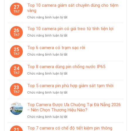
Top 10 camera giám sát chuyên dùng cho tiệm
27
vàng
Th7
ở
Chức năng bình luận bị tắt
Top
10
Top 10 camera pin có giá treo từ tính tiện lợi
26
camera
Th7
ở
Chức năng bình luận bị tắt
giám
Top
sát
10
Top 6 camera có trạm sạc rời
chuyên
25
camera
dùng
Th7
ở
Chức năng bình luận bị tắt
pin
cho
Top
có
tiệm
6
giá
Top 8 camera dùng pin chống nước IP65
vàng
24
camera
treo
Th7
ở
Chức năng bình luận bị tắt
có
từ
Top
trạm
tính
8
sạc
Top 5 camera pin phù hợp giám sát tạm thời
tiện
23
camera
rời
lợi
Th7
ở
Chức năng bình luận bị tắt
dùng
Top
pin
5
chống
Top Camera Được Ưa Chuộng Tại Đà Nẵng 2026
camera
nước
– Nên Chọn Thương Hiệu Nào?
pin
IP65
ở
Chức năng bình luận bị tắt
phù
Top
hợp
Camera
giám
Top 7 camera có chế độ tiết kiệm pin thông
21