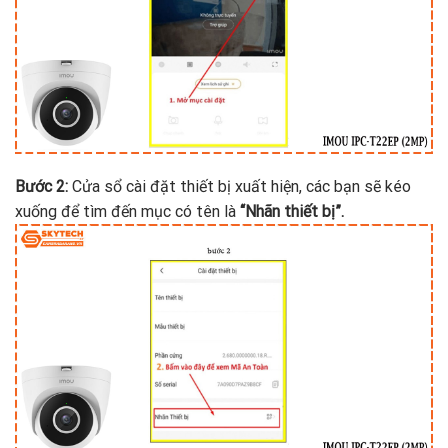
Bước 2:
Cửa sổ cài đặt thiết bị xuất hiện, các bạn sẽ kéo
xuống để tìm đến mục có tên là
“Nhãn thiết bị”.