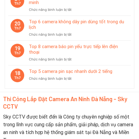
Được
sát
minh
Th7
Ưa
tạm
ở
Chức năng bình luận bị tắt
Chuộng
thời
Top
Tại
7
Top 6 camera không dây pin dùng tốt trong du
Đà
20
camera
lịch
Nẵng
Th7
có
2026
ở
Chức năng bình luận bị tắt
chế
–
Top
độ
Nên
6
Top 8 camera báo pin yếu trực tiếp lên điện
tiết
19
Chọn
camera
thoại
kiệm
Th7
Thương
không
pin
Hiệu
ở
Chức năng bình luận bị tắt
dây
thông
Nào?
Top
pin
minh
8
Top 5 camera pin sạc nhanh dưới 2 tiếng
dùng
18
camera
tốt
Th7
ở
Chức năng bình luận bị tắt
báo
trong
Top
pin
du
5
yếu
lịch
camera
trực
Thi Công Lắp Đặt Camera An Ninh Đà Nẵng - Sky
pin
tiếp
CCTV
sạc
lên
nhanh
điện
dưới
Sky CCTV được biết đến là Công ty chuyên nghiệp số một
thoại
2
trong lĩnh vực cung cấp sản phẩm, giải pháp, dịch vụ camera
tiếng
an ninh và tích hợp hệ thống giám sát tại Đà Nẵng và Miền