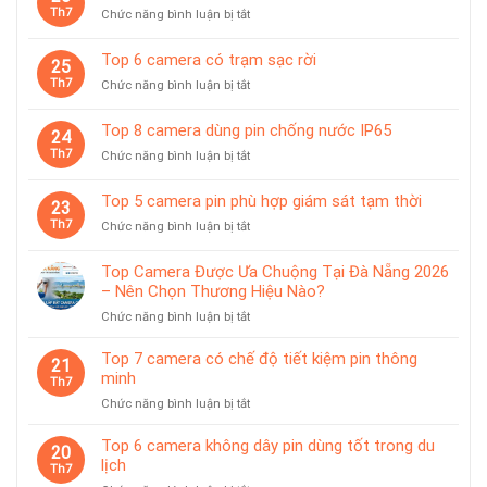
camera
Th7
ở
Chức năng bình luận bị tắt
giám
Top
sát
10
Top 6 camera có trạm sạc rời
chuyên
25
camera
dùng
Th7
ở
Chức năng bình luận bị tắt
pin
cho
Top
có
tiệm
6
giá
Top 8 camera dùng pin chống nước IP65
vàng
24
camera
treo
Th7
ở
Chức năng bình luận bị tắt
có
từ
Top
trạm
tính
8
sạc
Top 5 camera pin phù hợp giám sát tạm thời
tiện
23
camera
rời
lợi
Th7
ở
Chức năng bình luận bị tắt
dùng
Top
pin
5
chống
Top Camera Được Ưa Chuộng Tại Đà Nẵng 2026
camera
nước
– Nên Chọn Thương Hiệu Nào?
pin
IP65
ở
Chức năng bình luận bị tắt
phù
Top
hợp
Camera
giám
Top 7 camera có chế độ tiết kiệm pin thông
21
Được
sát
minh
Th7
Ưa
tạm
ở
Chức năng bình luận bị tắt
Chuộng
thời
Top
Tại
7
Top 6 camera không dây pin dùng tốt trong du
Đà
20
camera
lịch
Nẵng
Th7
có
2026