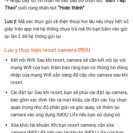
-> Nhập dãy số tin nhắn về vào sau đó chọn nút
“Bấm Tiếp
Theo”
cuối cùng nhấn nút
“Hoàn thành”
Lưu ý:
Mã xác thực gửi về điện thoại hơi lâu nếu chạy hết số
giây trên app mà hệ thống chưa trả mã thì bạn bấm vào gửi
lại lần 2 để hệ thống gửi lại.
Lưu ý thực hiện reset camera IMOU
Kết nối Wifi: Sau khi reset, camera sẽ cần kết nối lại với
mạng Wifi của bạn. Đảm bảo rằng bạn có thông tin đăng
nhập của mạng Wifi sẵn sàng để cấp cho camera sau khi
reset.
Cài đặt lại: Sau khi reset, bạn sẽ phải cài đặt lại camera,
bao gồm xác định tên và mật khẩu, cài đặt các tùy chọn
quan trọng như độ phân giải và góc quay, và thêm lại
camera vào ứng dụng IMOU Life nếu bạn sử dụng nó.
Xóa khỏi tài khoản: Khi bạn reset camera, cần xóa
camera IMOU đã gán vào tài khoản IMOU Life của bạn.