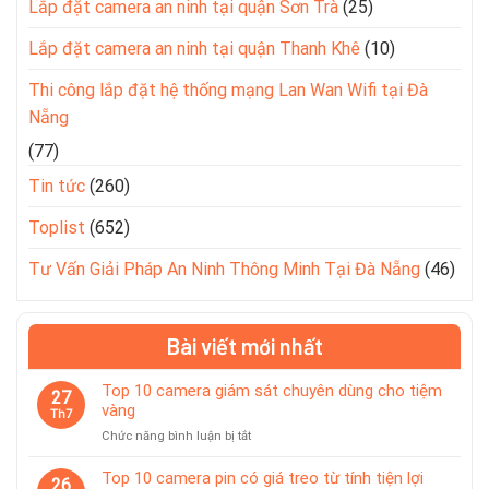
Lắp đặt camera an ninh tại quận Sơn Trà
(25)
Lắp đặt camera an ninh tại quận Thanh Khê
(10)
Thi công lắp đặt hệ thống mạng Lan Wan Wifi tại Đà
Nẵng
(77)
Tin tức
(260)
Toplist
(652)
Tư Vấn Giải Pháp An Ninh Thông Minh Tại Đà Nẵng
(46)
Bài viết mới nhất
Top 10 camera giám sát chuyên dùng cho tiệm
27
vàng
Th7
ở
Chức năng bình luận bị tắt
Top
10
Top 10 camera pin có giá treo từ tính tiện lợi
26