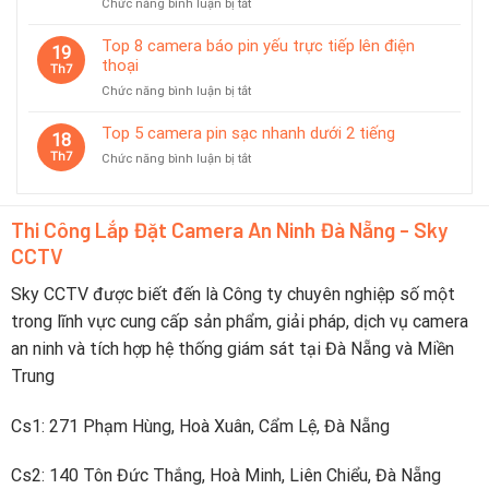
ở
Chức năng bình luận bị tắt
chế
–
Top
độ
Nên
6
Top 8 camera báo pin yếu trực tiếp lên điện
tiết
19
Chọn
camera
thoại
kiệm
Th7
Thương
không
pin
Hiệu
ở
Chức năng bình luận bị tắt
dây
thông
Nào?
Top
pin
minh
8
Top 5 camera pin sạc nhanh dưới 2 tiếng
dùng
18
camera
tốt
Th7
ở
Chức năng bình luận bị tắt
báo
trong
Top
pin
du
5
yếu
lịch
camera
trực
Thi Công Lắp Đặt Camera An Ninh Đà Nẵng - Sky
pin
tiếp
CCTV
sạc
lên
nhanh
điện
dưới
Sky CCTV được biết đến là Công ty chuyên nghiệp số một
thoại
2
trong lĩnh vực cung cấp sản phẩm, giải pháp, dịch vụ camera
tiếng
an ninh và tích hợp hệ thống giám sát tại Đà Nẵng và Miền
Trung
Cs1: 271 Phạm Hùng, Hoà Xuân, Cẩm Lệ, Đà Nẵng
Cs2: 140 Tôn Đức Thắng, Hoà Minh, Liên Chiểu, Đà Nẵng