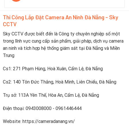
trong
Top
pin
du
5
yếu
lịch
camera
trực
Thi Công Lắp Đặt Camera An Ninh Đà Nẵng - Sky
pin
tiếp
CCTV
sạc
lên
nhanh
điện
dưới
Sky CCTV được biết đến là Công ty chuyên nghiệp số một
thoại
2
trong lĩnh vực cung cấp sản phẩm, giải pháp, dịch vụ camera
tiếng
an ninh và tích hợp hệ thống giám sát tại Đà Nẵng và Miền
Trung
Cs1: 271 Phạm Hùng, Hoà Xuân, Cẩm Lệ, Đà Nẵng
Cs2: 140 Tôn Đức Thắng, Hoà Minh, Liên Chiểu, Đà Nẵng
Trụ sở: 113A Yên Thế, Hòa An, Cẩm Lệ, Đà Nẵng
Điện thoại: 0943008000 - 0961446444
Website: https://cameradanang.vn/