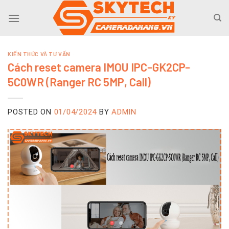
Skip
to
content
KIẾN THỨC VÀ TƯ VẤN
Cách reset camera IMOU IPC-GK2CP-
5C0WR (Ranger RC 5MP, Call)
POSTED ON
01/04/2024
BY
ADMIN