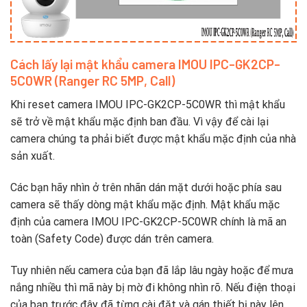
Cách lấy lại mật khẩu camera IMOU IPC-GK2CP-
5C0WR (Ranger RC 5MP, Call)
Khi reset camera IMOU IPC-GK2CP-5C0WR thì mật khẩu
sẽ trở về mật khẩu mặc định ban đầu. Vì vậy để cài lại
camera chúng ta phải biết được mật khẩu mặc định của nhà
sản xuất.
Các bạn hãy nhìn ở trên nhãn dán mặt dưới hoặc phía sau
camera sẽ thấy dòng mật khẩu mặc định. Mật khẩu mặc
định của camera IMOU IPC-GK2CP-5C0WR chính là mã an
toàn (Safety Code) được dán trên camera.
Tuy nhiên nếu camera của bạn đã lắp lâu ngày hoặc để mưa
nắng nhiều thì mã này bị mờ đi không nhìn rõ. Nếu điện thoại
của bạn trước đây đã từng cài đặt và gán thiết bị này lên