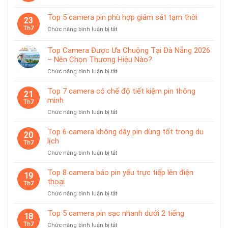
Top
trạm
tính
8
sạc
Top 5 camera pin phù hợp giám sát tạm thời
tiện
23
camera
rời
lợi
Th7
ở
Chức năng bình luận bị tắt
dùng
Top
pin
5
chống
Top Camera Được Ưa Chuộng Tại Đà Nẵng 2026
camera
nước
– Nên Chọn Thương Hiệu Nào?
pin
IP65
ở
Chức năng bình luận bị tắt
phù
Top
hợp
Camera
giám
Top 7 camera có chế độ tiết kiệm pin thông
21
Được
sát
minh
Th7
Ưa
tạm
ở
Chức năng bình luận bị tắt
Chuộng
thời
Top
Tại
7
Top 6 camera không dây pin dùng tốt trong du
Đà
20
camera
lịch
Nẵng
Th7
có
2026
ở
Chức năng bình luận bị tắt
chế
–
Top
độ
Nên
6
Top 8 camera báo pin yếu trực tiếp lên điện
tiết
19
Chọn
camera
thoại
kiệm
Th7
Thương
không
pin
Hiệu
ở
Chức năng bình luận bị tắt
dây
thông
Nào?
Top
pin
minh
8
Top 5 camera pin sạc nhanh dưới 2 tiếng
dùng
18
camera
tốt
Th7
ở
Chức năng bình luận bị tắt
báo