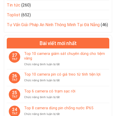
Tin tức
(260)
Toplist
(652)
Tư Vấn Giải Pháp An Ninh Thông Minh Tại Đà Nẵng
(46)
Bài viết mới nhất
Top 10 camera giám sát chuyên dùng cho tiệm
27
vàng
Th7
ở
Chức năng bình luận bị tắt
Top
10
Top 10 camera pin có giá treo từ tính tiện lợi
26
camera
Th7
ở
Chức năng bình luận bị tắt
giám
Top
sát
10
Top 6 camera có trạm sạc rời
chuyên
25
camera
dùng
Th7
ở
Chức năng bình luận bị tắt
pin
cho
Top
có
tiệm
6
giá
Top 8 camera dùng pin chống nước IP65
vàng
24
camera
treo
Th7
ở
Chức năng bình luận bị tắt
có
từ