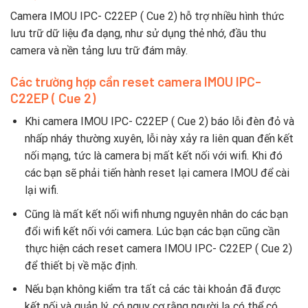
Camera IMOU IPC- C22EP ( Cue 2) hỗ trợ nhiều hình thức
lưu trữ dữ liệu đa dạng, như sử dụng thẻ nhớ, đầu thu
camera và nền tảng lưu trữ đám mây.
Các trường hợp cần reset camera IMOU IPC-
C22EP ( Cue 2)
Khi camera IMOU IPC- C22EP ( Cue 2) báo lỗi đèn đỏ và
nhấp nháy thường xuyên, lỗi này xảy ra liên quan đến kết
nối mạng, tức là camera bị mất kết nối với wifi. Khi đó
các bạn sẽ phải tiến hành reset lại camera IMOU để cài
lại wifi.
Cũng là mất kết nối wifi nhưng nguyên nhân do các bạn
đổi wifi kết nối với camera. Lúc bạn các bạn cũng cần
thực hiện cách reset camera IMOU IPC- C22EP ( Cue 2)
để thiết bị về mặc định.
Nếu bạn không kiểm tra tất cả các tài khoản đã được
kết nối và quản lý, có nguy cơ rằng người lạ có thể có