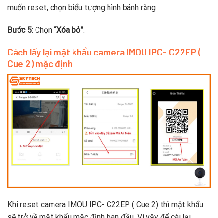
muốn reset, chọn biểu tượng hình bánh răng
Bước 5:
Chọn
“Xóa bỏ”
.
Cách lấy lại mật khẩu camera IMOU IPC- C22EP (
Cue 2) mặc định
Khi reset camera IMOU IPC- C22EP ( Cue 2) thì mật khẩu
sẽ trở về mật khẩu mặc định ban đầu. Vì vậy để cài lại