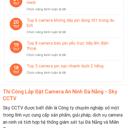
Được
sát
minh
Th7
Ưa
tạm
ở
Chức năng bình luận bị tắt
Chuộng
thời
Top
Tại
7
Top 6 camera không dây pin dùng tốt trong du
Đà
20
camera
lịch
Nẵng
Th7
có
2026
ở
Chức năng bình luận bị tắt
chế
–
Top
độ
Nên
6
Top 8 camera báo pin yếu trực tiếp lên điện
tiết
19
Chọn
camera
thoại
kiệm
Th7
Thương
không
pin
Hiệu
ở
Chức năng bình luận bị tắt
dây
thông
Nào?
Top
pin
minh
8
Top 5 camera pin sạc nhanh dưới 2 tiếng
dùng
18
camera
tốt
Th7
ở
Chức năng bình luận bị tắt
báo
trong
Top
pin
du
5
yếu
lịch
camera
trực
Thi Công Lắp Đặt Camera An Ninh Đà Nẵng - Sky
pin
tiếp
CCTV
sạc
lên
nhanh
điện
dưới
Sky CCTV được biết đến là Công ty chuyên nghiệp số một
thoại
2
trong lĩnh vực cung cấp sản phẩm, giải pháp, dịch vụ camera
tiếng
an ninh và tích hợp hệ thống giám sát tại Đà Nẵng và Miền