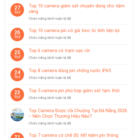
Top 10 camera giám sát chuyên dùng cho tiệm
27
vàng
Th7
ở
Chức năng bình luận bị tắt
Top
10
Top 10 camera pin có giá treo từ tính tiện lợi
26
camera
Th7
ở
Chức năng bình luận bị tắt
giám
Top
sát
10
Top 6 camera có trạm sạc rời
chuyên
25
camera
dùng
Th7
ở
Chức năng bình luận bị tắt
pin
cho
Top
có
tiệm
6
giá
Top 8 camera dùng pin chống nước IP65
vàng
24
camera
treo
Th7
ở
Chức năng bình luận bị tắt
có
từ
Top
trạm
tính
8
sạc
Top 5 camera pin phù hợp giám sát tạm thời
tiện
23
camera
rời
lợi
Th7
ở
Chức năng bình luận bị tắt
dùng
Top
pin
5
chống
Top Camera Được Ưa Chuộng Tại Đà Nẵng 2026
camera
nước
– Nên Chọn Thương Hiệu Nào?
pin
IP65
ở
Chức năng bình luận bị tắt
phù
Top
hợp
Camera
giám
Top 7 camera có chế độ tiết kiệm pin thông
21