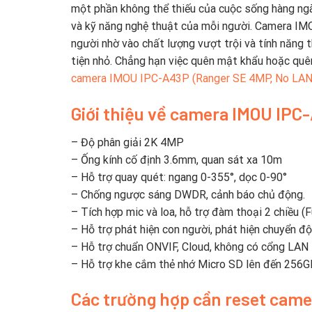
một phần không thể thiếu của cuộc sống hàng ngà
và kỹ năng nghệ thuật của mỗi người. Camera IM
người nhờ vào chất lượng vượt trội và tính năng 
tiện nhỏ. Chẳng hạn việc quên mật khẩu hoặc qu
camera IMOU IPC-A43P (Ranger SE 4MP, No LAN
Giới thiệu về camera IMOU IPC
– Độ phân giải 2K 4MP
– Ống kính cố định 3.6mm, quan sát xa 10m
– Hỗ trợ quay quét: ngang 0-355°, dọc 0-90°
– Chống ngược sáng DWDR, cảnh báo chủ động.
– Tích hợp mic và loa, hỗ trợ đàm thoại 2 chiều (F
– Hỗ trợ phát hiện con người, phát hiện chuyển đ
– Hỗ trợ chuẩn ONVIF, Cloud, không có cổng LAN
– Hỗ trợ khe cắm thẻ nhớ Micro SD lên đến 256G
Các trường hợp cần reset cam