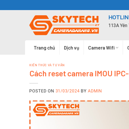
Skip
to
HOTLINE
content
113A Yên 
Trang chủ
Dịch vụ
Camera Wifi
KIẾN THỨC VÀ TƯ VẤN
Cách reset camera IMOU IPC
POSTED ON
31/03/2024
BY
ADMIN