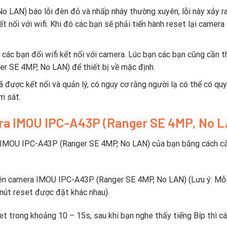
LAN) báo lỗi đèn đỏ và nhấp nháy thường xuyên, lỗi này xảy ra
t nối với wifi. Khi đó các bạn sẽ phải tiến hành reset lại camer
 các bạn đổi wifi kết nối với camera. Lúc bạn các bạn cũng cần 
r SE 4MP, No LAN) để thiết bị về mặc định.
 được kết nối và quản lý, có nguy cơ rằng người lạ có thể có qu
m sát.
era IMOU IPC-A43P (Ranger SE 4MP, No 
a IMOU IPC-A43P (Ranger SE 4MP, No LAN) của bạn bằng cách c
trên camera IMOU IPC-A43P (Ranger SE 4MP, No LAN) (Lưu ý: Mỗ
nút reset được đặt khác nhau).
et trong khoảng 10 – 15s, sau khi bạn nghe thấy tiếng Bíp thì c