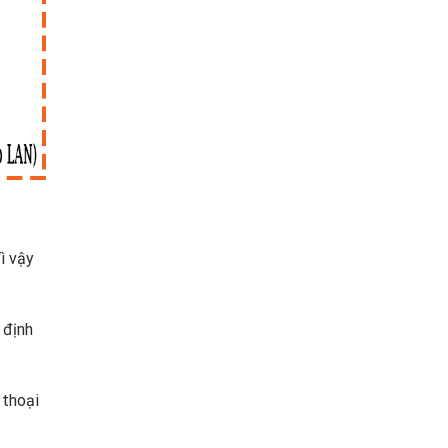
ì vậy
 định
 thoại