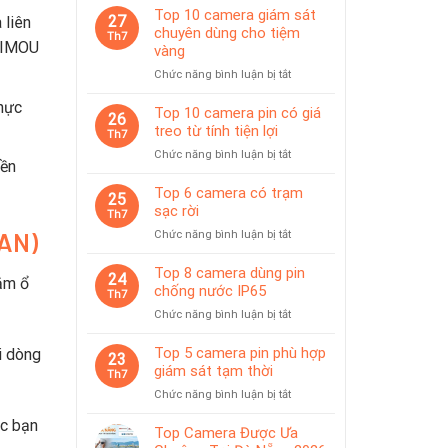
Top 10 camera giám sát
27
 liên
chuyên dùng cho tiệm
Th7
a IMOU
vàng
ở
Chức năng bình luận bị tắt
Top
thực
10
Top 10 camera pin có giá
26
camera
treo từ tính tiện lợi
Th7
giám
ở
Chức năng bình luận bị tắt
sát
yền
Top
chuyên
10
Top 6 camera có trạm
dùng
25
camera
sạc rời
cho
Th7
pin
tiệm
LAN)
ở
Chức năng bình luận bị tắt
có
vàng
Top
giá
6
Top 8 camera dùng pin
treo
24
ắm ổ
camera
chống nước IP65
từ
Th7
có
tính
ở
Chức năng bình luận bị tắt
trạm
tiện
Top
sạc
lợi
8
Top 5 camera pin phù hợp
i dòng
rời
23
camera
giám sát tạm thời
Th7
dùng
ở
Chức năng bình luận bị tắt
pin
Top
chống
ác bạn
5
Top Camera Được Ưa
nước
camera