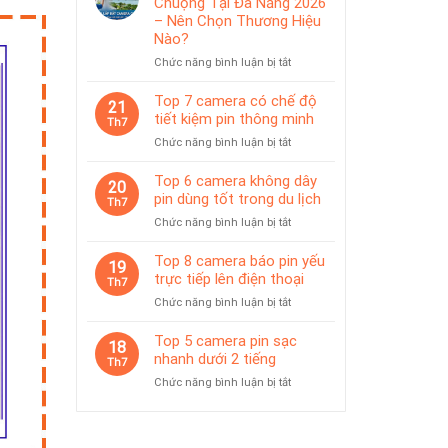
Chuộng Tại Đà Nẵng 2026
IP65
pin
– Nên Chọn Thương Hiệu
phù
Nào?
hợp
ở
Chức năng bình luận bị tắt
giám
Top
sát
Camera
Top 7 camera có chế độ
tạm
21
Được
thời
tiết kiệm pin thông minh
Th7
Ưa
ở
Chức năng bình luận bị tắt
Chuộng
Top
Tại
7
Top 6 camera không dây
Đà
20
camera
pin dùng tốt trong du lịch
Nẵng
Th7
có
2026
ở
Chức năng bình luận bị tắt
chế
–
Top
độ
Nên
6
Top 8 camera báo pin yếu
tiết
19
Chọn
camera
trực tiếp lên điện thoại
kiệm
Th7
Thương
không
pin
Hiệu
ở
Chức năng bình luận bị tắt
dây
thông
Nào?
Top
pin
minh
8
Top 5 camera pin sạc
dùng
18
camera
nhanh dưới 2 tiếng
tốt
Th7
báo
trong
ở
Chức năng bình luận bị tắt
pin
du
Top
yếu
lịch
5
trực
camera
tiếp