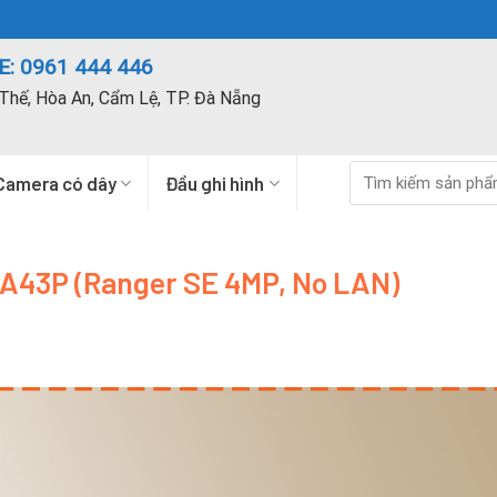
: 0961 444 446
Thế, Hòa An, Cẩm Lệ, TP. Đà Nẵng
Tìm
Camera có dây
Đầu ghi hình
kiếm:
-A43P (Ranger SE 4MP, No LAN)