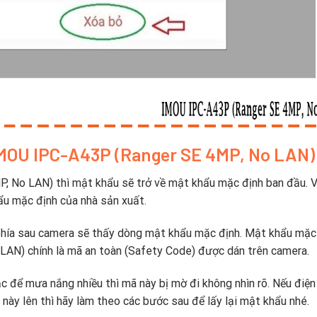
 IMOU IPC-A43P (Ranger SE 4MP, No LAN)
 No LAN) thì mật khẩu sẽ trở về mật khẩu mặc định ban đầu. V
ẩu mặc định của nhà sản xuất.
 phía sau camera sẽ thấy dòng mật khẩu mặc định. Mật khẩu mặc
AN) chính là mã an toàn (Safety Code) được dán trên camera.
c để mưa nắng nhiều thì mã này bị mờ đi không nhìn rõ. Nếu điện
 này lên thì hãy làm theo các bước sau để lấy lại mật khẩu nhé.