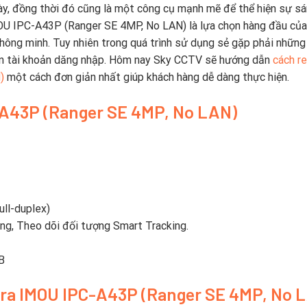
y, đồng thời đó cũng là một công cụ mạnh mẽ để thể hiện sự s
OU IPC-A43P (Ranger SE 4MP, No LAN) là lựa chọn hàng đầu của
thông minh. Tuy nhiên trong quá trình sử dụng sẻ gặp phải những
ên tài khoản dăng nhập. Hôm nay Sky CCTV sẽ hướng dẫn
cách r
)
một cách đơn giản nhất giúp khách hàng dễ dàng thực hiện.
-A43P (Ranger SE 4MP, No LAN)
ull-duplex)
ộng, Theo dõi đối tượng Smart Tracking.
B
era IMOU IPC-A43P (Ranger SE 4MP, No 