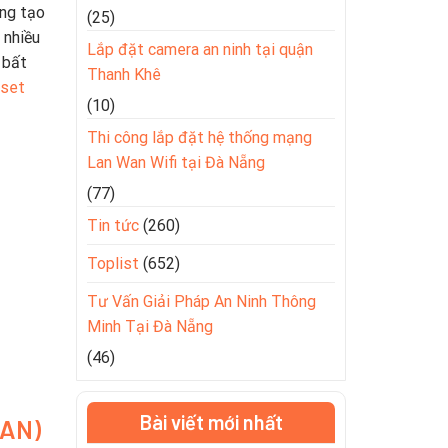
áng tạo
(25)
 nhiều
Lắp đặt camera an ninh tại quận
 bất
Thanh Khê
eset
(10)
Thi công lắp đặt hệ thống mạng
Lan Wan Wifi tại Đà Nẵng
(77)
Tin tức
(260)
Toplist
(652)
Tư Vấn Giải Pháp An Ninh Thông
Minh Tại Đà Nẵng
(46)
Bài viết mới nhất
LAN)