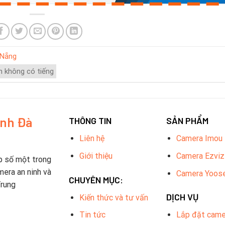
 Nẵng
h không có tiếng
inh Đà
THÔNG TIN
SẢN PHẨM
Liên hệ
Camera Imou
Giới thiệu
Camera Ezviz
p số một trong
mera an ninh và
Camera Yoos
CHUYÊN MỤC:
Trung
DỊCH VỤ
Kiến thức và tư vấn
Tin tức
Lắp đặt came