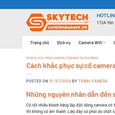
Skip
to
HOTLINE
content
113A Yên 
Trang chủ
Dịch vụ
Camera Wifi
DỊCH VỤ SỬA CHỮA CAMERA TẬN NHÀ TẠI ĐÀ NẴNG
Cách khắc phục sự cố camera
POSTED ON
01/07/2024
BY
TRINH CAMERA
Những nguyên nhân dẫn đến s
Có rất nhiều khách hàng lắp đặt dòng camera có t
thì không có âm thanh. Liệu đây có phải do chất 