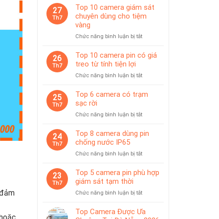
Top 10 camera giám sát
27
chuyên dùng cho tiệm
Th7
vàng
ở
Chức năng bình luận bị tắt
Top
10
Top 10 camera pin có giá
26
camera
treo từ tính tiện lợi
Th7
giám
ở
Chức năng bình luận bị tắt
sát
Top
chuyên
10
Top 6 camera có trạm
dùng
25
camera
sạc rời
cho
Th7
pin
tiệm
ở
Chức năng bình luận bị tắt
có
vàng
Top
giá
6
Top 8 camera dùng pin
treo
24
camera
chống nước IP65
từ
Th7
có
tính
ở
Chức năng bình luận bị tắt
trạm
tiện
Top
sạc
lợi
8
Top 5 camera pin phù hợp
rời
23
camera
giám sát tạm thời
Th7
dùng
à đảm
ở
Chức năng bình luận bị tắt
pin
Top
chống
5
Top Camera Được Ưa
nước
 hoặc
camera