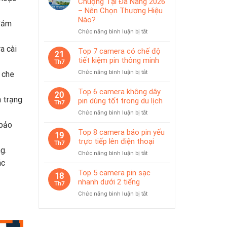
Chuộng Tại Đà Nẵng 2026
IP65
pin
– Nên Chọn Thương Hiệu
phù
Nào?
 đảm
hợp
ở
Chức năng bình luận bị tắt
giám
Top
sát
a cài
Camera
Top 7 camera có chế độ
tạm
21
Được
thời
tiết kiệm pin thông minh
Th7
Ưa
ở
Chức năng bình luận bị tắt
 che
Chuộng
Top
Tại
7
Top 6 camera không dây
Đà
20
camera
h trạng
pin dùng tốt trong du lịch
Nẵng
Th7
có
2026
ở
Chức năng bình luận bị tắt
chế
–
Top
độ
 bảo
Nên
6
Top 8 camera báo pin yếu
tiết
19
Chọn
camera
trực tiếp lên điện thoại
kiệm
Th7
Thương
không
g.
pin
Hiệu
ở
Chức năng bình luận bị tắt
dây
thông
Nào?
Top
ác
pin
minh
8
Top 5 camera pin sạc
dùng
18
camera
nhanh dưới 2 tiếng
tốt
Th7
báo
trong
ở
Chức năng bình luận bị tắt
pin
du
Top
yếu
lịch
5
trực
camera
tiếp