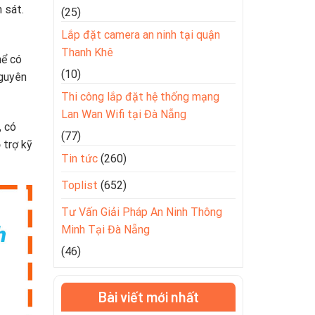
 sát.
(25)
Lắp đặt camera an ninh tại quận
Thanh Khê
hể có
(10)
nguyên
Thi công lắp đặt hệ thống mạng
Lan Wan Wifi tại Đà Nẵng
, có
(77)
 trợ kỹ
Tin tức
(260)
Toplist
(652)
Tư Vấn Giải Pháp An Ninh Thông
Minh Tại Đà Nẵng
(46)
Bài viết mới nhất