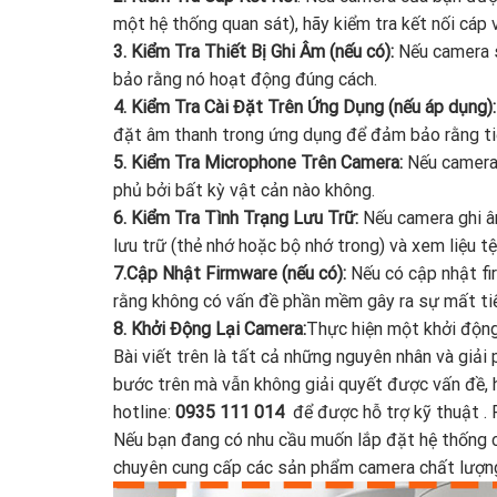
một hệ thống quan sát), hãy kiểm tra kết nối cá
3. Kiểm Tra Thiết Bị Ghi Âm (nếu có):
Nếu camera s
bảo rằng nó hoạt động đúng cách.
4. Kiểm Tra Cài Đặt Trên Ứng Dụng (nếu áp dụng)
đặt âm thanh trong ứng dụng để đảm bảo rằng tiế
5. Kiểm Tra Microphone Trên Camera:
Nếu camera 
phủ bởi bất kỳ vật cản nào không.
6. Kiểm Tra Tình Trạng Lưu Trữ:
Nếu camera ghi â
lưu trữ (thẻ nhớ hoặc bộ nhớ trong) và xem liệu t
7.Cập Nhật Firmware (nếu có):
Nếu có cập nhật f
rằng không có vấn đề phần mềm gây ra sự mất ti
8. Khởi Động Lại Camera:
Thực hiện một khởi động
Bài viết trên là tất cả những nguyên nhân và giải
bước trên mà vẫn không giải quyết được vấn đề, hã
hotline:
0935 111 014
để được hỗ trợ kỹ thuật . 
Nếu bạn đang có nhu cầu muốn lắp đặt hệ thống c
chuyên cung cấp các sản phẩm camera chất lượng ,