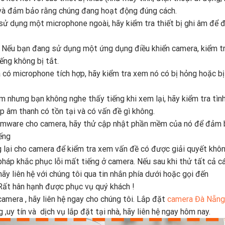
p và đảm bảo rằng chúng đang hoạt động đúng cách.
ử dụng một microphone ngoài, hãy kiểm tra thiết bị ghi âm để
:
Nếu bạn đang sử dụng một ứng dụng điều khiển camera, kiểm tr
ng không bị tắt.
có microphone tích hợp, hãy kiểm tra xem nó có bị hỏng hoặc bị
m nhưng bạn không nghe thấy tiếng khi xem lại, hãy kiểm tra tìn
ệp âm thanh có tồn tại và có vấn đề gì không.
irmware cho camera, hãy thử cập nhật phần mềm của nó để đảm
ếng
 lại cho camera để kiểm tra xem vấn đề có được giải quyết khôn
 pháp khắc phục lỗi mất tiếng ở camera. Nếu sau khi thử tất cả c
y liên hệ với chúng tôi qua tin nhắn phía dưới hoặc gọi đến
Rất hân hạnh được phục vụ quý khách !
amera , hãy liên hệ ngay cho chúng tôi. Lắp đặt
camera Đà Nẵng
uy tín và dịch vụ lắp đặt tại nhà, hãy liên hệ ngay hôm nay.