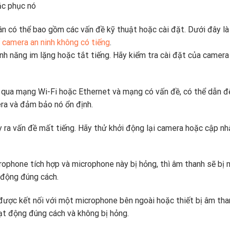
ắc phục nó
ân có thể bao gồm các vấn đề kỹ thuật hoặc cài đặt. Dưới đây l
 camera an ninh không có tiếng
.
nh năng im lặng hoặc tắt tiếng. Hãy kiểm tra cài đặt của camera
i qua mạng Wi-Fi hoặc Ethernet và mạng có vấn đề, có thể dẫn 
era và đảm bảo nó ổn định.
y ra vấn đề mất tiếng. Hãy thử khởi động lại camera hoặc cập nh
rophone tích hợp và microphone này bị hỏng, thì âm thanh sẽ bị 
 động đúng cách.
được kết nối với một microphone bên ngoài hoặc thiết bị âm tha
ạt động đúng cách và không bị hỏng.