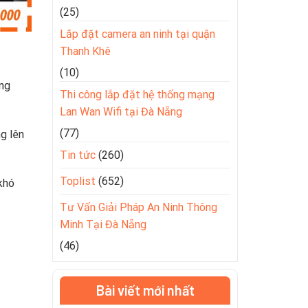
(25)
Lắp đặt camera an ninh tại quận
Thanh Khê
(10)
ong
Thi công lắp đặt hệ thống mạng
Lan Wan Wifi tại Đà Nẵng
(77)
ng lên
Tin tức
(260)
Toplist
(652)
khó
Tư Vấn Giải Pháp An Ninh Thông
Minh Tại Đà Nẵng
(46)
Bài viết mới nhất