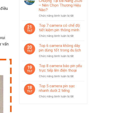
Chuộng Tại Đà Nẵng 2026
IP65
pin
– Nên Chọn Thương Hiệu
 điều
phù
Nào?
hợp
ở
Chức năng bình luận bị tắt
giám
Top
sát
Camera
Top 7 camera có chế độ
tạm
21
Được
thời
tiết kiệm pin thông minh
Th7
Ưa
ở
Chức năng bình luận bị tắt
Chuộng
vui
Top
Tại
ư vấn
7
Top 6 camera không dây
Đà
20
camera
pin dùng tốt trong du lịch
Nẵng
Th7
có
2026
ở
Chức năng bình luận bị tắt
chế
–
Top
độ
Nên
6
Top 8 camera báo pin yếu
tiết
19
Chọn
camera
trực tiếp lên điện thoại
kiệm
Th7
Thương
không
pin
Hiệu
ở
Chức năng bình luận bị tắt
dây
thông
Nào?
Top
pin
minh
8
Top 5 camera pin sạc
dùng
18
camera
nhanh dưới 2 tiếng
tốt
Th7
báo
trong
ở
Chức năng bình luận bị tắt
pin
du
Top
yếu
lịch
5
trực
camera
tiếp