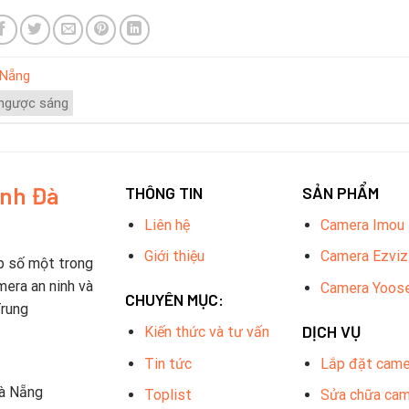
 Nẵng
 ngược sáng
inh Đà
THÔNG TIN
SẢN PHẨM
Liên hệ
Camera Imou
Giới thiệu
Camera Ezviz
p số một trong
mera an ninh và
Camera Yoos
CHUYÊN MỤC:
Trung
DỊCH VỤ
Kiến thức và tư vấn
Tin tức
Lắp đặt came
Đà Nẵng
Toplist
Sửa chữa ca