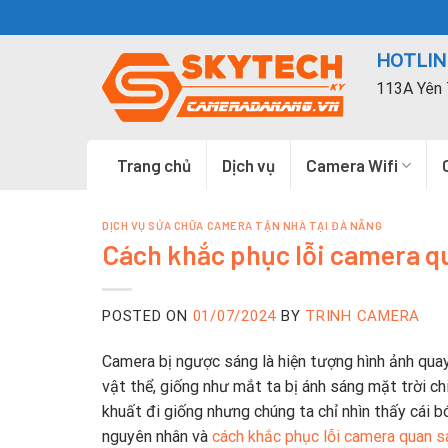
Skip
to
HOTLINE
content
113A Yên 
Trang chủ
Dịch vụ
Camera Wifi
DỊCH VỤ SỬA CHỮA CAMERA TẬN NHÀ TẠI ĐÀ NẴNG
Cách khắc phục lỗi camera q
POSTED ON
01/07/2024
BY
TRINH CAMERA
Camera bị ngược sáng là hiện tượng hình ảnh quay
vật thể, giống như mắt ta bị ánh sáng mặt trời ch
khuất đi giống nhưng chúng ta chỉ nhìn thấy cái b
nguyên nhân và
cách khắc phục lỗi camera quan 