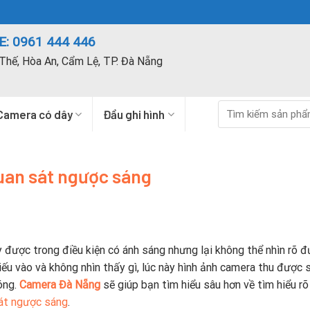
: 0961 444 446
Thế, Hòa An, Cẩm Lệ, TP. Đà Nẵng
Tìm
Camera có dây
Đầu ghi hình
kiếm:
uan sát ngược sáng
 được trong điều kiện có ánh sáng nhưng lại không thể nhìn rõ 
iếu vào và không nhìn thấy gì, lúc này hình ảnh camera thu được s
óng.
Camera Đà Nẵng
sẽ giúp bạn tìm hiểu sâu hơn về tìm hiểu rõ
sát ngược sáng
.