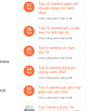
Top 10 camera giám sát
27
chuyên dùng cho tiệm
Th7
vàng
ở
Chức năng bình luận bị tắt
Top
10
Top 10 camera pin có giá
26
camera
treo từ tính tiện lợi
Th7
giám
ở
Chức năng bình luận bị tắt
sát
Top
chuyên
10
Top 6 camera có trạm
dùng
25
camera
sạc rời
cho
Th7
pin
tiệm
ở
Chức năng bình luận bị tắt
có
vàng
amera
Top
giá
6
Top 8 camera dùng pin
treo
24
camera
chống nước IP65
từ
Th7
có
tính
ở
Chức năng bình luận bị tắt
trạm
tiện
Top
sạc
lợi
8
Top 5 camera pin phù hợp
rời
23
trực
camera
giám sát tạm thời
Th7
dùng
ở
Chức năng bình luận bị tắt
pin
Top
chống
5
Top Camera Được Ưa
nước
camera