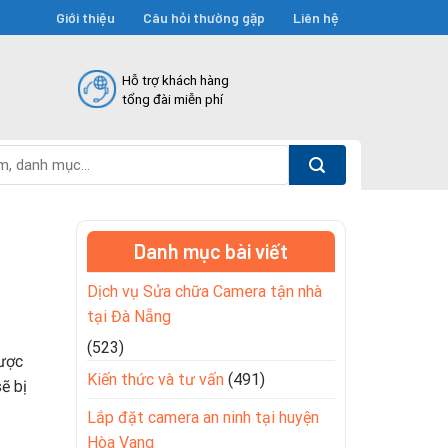
Giới thiệu
Câu hỏi thường gặp
Liên hệ
Hỗ trợ khách hàng
tổng đài miễn phí
Danh mục bài viết
Dịch vụ Sửa chữa Camera tận nhà
tại Đà Nẵng
(523)
được
Kiến thức và tư vấn
(491)
ẽ bị
Lắp đặt camera an ninh tại huyện
Hòa Vang