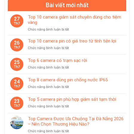
Bài viết mới nhất
Top 10 camera giám sát chuyên dùng cho tiệm
27
vàng
Th7
ở
Chức năng bình luận bị tắt
Top
10
Top 10 camera pin có giá treo từ tính tiện lợi
26
camera
Th7
ở
Chức năng bình luận bị tắt
giám
Top
sát
10
Top 6 camera có trạm sạc rời
chuyên
25
camera
dùng
Th7
ở
Chức năng bình luận bị tắt
pin
cho
Top
có
tiệm
6
giá
Top 8 camera dùng pin chống nước IP65
vàng
24
camera
treo
Th7
ở
Chức năng bình luận bị tắt
có
từ
Top
trạm
tính
8
sạc
Top 5 camera pin phù hợp giám sát tạm thời
tiện
23
camera
rời
lợi
Th7
ở
Chức năng bình luận bị tắt
dùng
Top
pin
5
chống
Top Camera Được Ưa Chuộng Tại Đà Nẵng 2026
camera
nước
– Nên Chọn Thương Hiệu Nào?
pin
IP65
ở
Chức năng bình luận bị tắt
phù