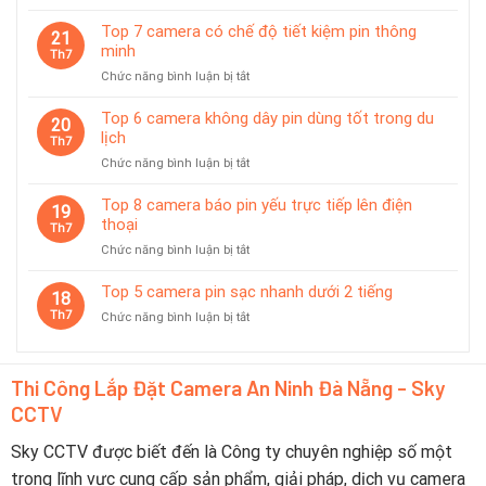
Top
hợp
Camera
giám
Top 7 camera có chế độ tiết kiệm pin thông
21
Được
sát
minh
Th7
Ưa
tạm
ở
Chức năng bình luận bị tắt
Chuộng
thời
Top
Tại
7
Top 6 camera không dây pin dùng tốt trong du
Đà
20
camera
lịch
Nẵng
Th7
có
2026
ở
Chức năng bình luận bị tắt
chế
–
Top
độ
Nên
6
Top 8 camera báo pin yếu trực tiếp lên điện
tiết
19
Chọn
camera
thoại
kiệm
Th7
Thương
không
pin
Hiệu
ở
Chức năng bình luận bị tắt
dây
thông
Nào?
Top
pin
minh
8
Top 5 camera pin sạc nhanh dưới 2 tiếng
dùng
18
camera
tốt
Th7
ở
Chức năng bình luận bị tắt
báo
trong
Top
pin
du
5
yếu
lịch
camera
trực
Thi Công Lắp Đặt Camera An Ninh Đà Nẵng - Sky
pin
tiếp
CCTV
sạc
lên
nhanh
điện
dưới
Sky CCTV được biết đến là Công ty chuyên nghiệp số một
thoại
2
trong lĩnh vực cung cấp sản phẩm, giải pháp, dịch vụ camera
tiếng